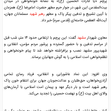
پرچم «یا لثارات الحسین (ع)» به نشانه خونخواهی در میدان
بیت‌المقدس این شهر، در جوار حرم مطهر حضرت امام‌رضا (ع)، همزمان
با آیین تشییع و تدفین پیکر پاک و مطهر
رهبر شهید
مسلمانان جهان،
آیت‌الله العظمی خامنه‌ای (قدس سره) خبر داد.
معاون شهردار
مشهد
گفت: این پرچم با ارتفاعی حدود ۱۴ متر، شب قبل
از مراسم تدفین و با حضور گسترده و پرشور مردم مؤمن، انقلابی و
شهیدپرور
مشهد
نصب و برافراشته خواهد شد تا پیام خونخواهی و
تظلم‌خواهی امت اسلامی را به گوش جهانیان برساند.
وی افزود: این نماد عاشورایی و انقلابی، فریاد رسای تمامی
آزادی‌خواهان، حق‌طلبان و عدالت‌جویان جهان برای انتقام خون پاک
رهبر شهید
است و بار دیگر عهد و پیمان امت اسلامی با آرمان‌های
والای اهل بیت (ع) و نهضت حسینی را تجدید می‌کند.
کیانی خاطرنشان کرد: میدان بیت‌المقدس
مشهد
، به عنوان یکی از