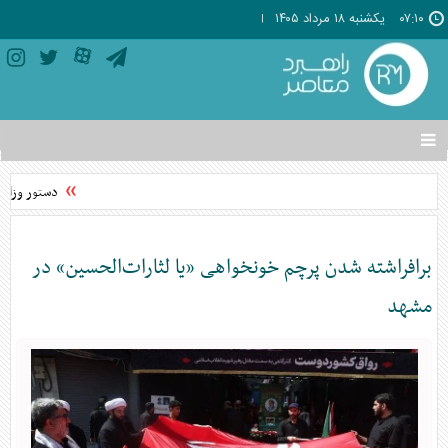
۰۷:۱۰
يکشنبه ۱۸ مرداد ۱۴۰۵
تغییر
وضعیت
منوی
دستور وزارت
سرویس
ها
برافراشته شدن پرچم خونخواهی «یا لثارات‌الحسین» در
مشهد