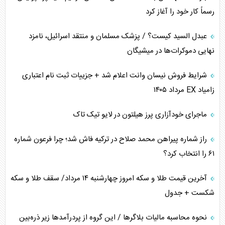
رسماً کار خود را آغاز کرد
پیام، ظرفیت بالفعل‌نشده تجارت ایران
عبدل السید کیست؟ / پزشک مسلمان و منتقد اسرائیل، نامزد
همسویی عربستان با سنتکام علیه متحدان ایران
نهایی دموکرات‌ها در میشیگان
ترامپ و توهم خلع سلاح حماس
شرایط فروش نیسان وانت اعلام شد + جزییات ثبت نام اعتباری
زامیاد EX مرداد ۱۴۰۵
چرا کویت به دنبال شریک امنیتی جدید است؟
ماجرای خودآزاری پرز هیلتون در لایو تیک تاک
اعتراف غرب به قدرت ایران در تثبیت معادلات
راز شماره پیراهن محمد صلاح در ترکیه فاش شد؛ چرا فرعون شماره
خطای راهبردی ترامپ مقابل برزیل
۶۱ را انتخاب کرد؟
متن و حاشیه سفر نتانیاهو به آمریکا
آخرین قیمت طلا و سکه امروز چهارشنبه ۱۴ مرداد/ سقف طلا و سکه
شکست + جدول
نحوه محاسبه مالیات بلاگر‌ها / این گروه از پردرآمد‌ها زیر ذره‌بین