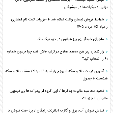
همسویی عربستان با سنتکام علیه متحدان ایران
نهایی دموکرات‌ها در میشیگان
ترامپ و توهم خلع سلاح حماس
شرایط فروش نیسان وانت اعلام شد + جزییات ثبت نام اعتباری
زامیاد EX مرداد ۱۴۰۵
چرا کویت به دنبال شریک امنیتی جدید است؟
ماجرای خودآزاری پرز هیلتون در لایو تیک تاک
اعتراف غرب به قدرت ایران در تثبیت معادلات
راز شماره پیراهن محمد صلاح در ترکیه فاش شد؛ چرا فرعون شماره
خطای راهبردی ترامپ مقابل برزیل
۶۱ را انتخاب کرد؟
متن و حاشیه سفر نتانیاهو به آمریکا
آخرین قیمت طلا و سکه امروز چهارشنبه ۱۴ مرداد/ سقف طلا و سکه
شکست + جدول
نحوه محاسبه مالیات بلاگر‌ها / این گروه از پردرآمد‌ها زیر ذره‌بین
مالیاتی + جزییات
تبدیل قبوض آب، برق و گاز به اینترنت رایگان / پرداخت قبوض با