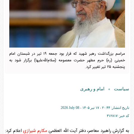
مراسم بزرگداشت رهبر شهید که قرار بود جمعه ۱۹ تیر در شبستان امام
خمینی (ره) حرم مطهر حضرت معصومه (سلام‌الله‌علیها) برگزار شود به
پنجشنبه ۲۵ تیر تغییر کرد.
سیاست
امام و رهبری
»
تاریخ انتشار:
۲۰:۴۴ - ۱۷ تير ۱۴۰۵ -
2026 July 08
کد خبر:
۳۱۲۸۱۷
به گزارش راهبرد معاصر، دفتر آیت الله العظمی
مکارم شیرازی
اعلام کرد: