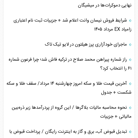
همسویی عربستان با سنتکام علیه متحدان ایران
نهایی دموکرات‌ها در میشیگان
ترامپ و توهم خلع سلاح حماس
شرایط فروش نیسان وانت اعلام شد + جزییات ثبت نام اعتباری
زامیاد EX مرداد ۱۴۰۵
چرا کویت به دنبال شریک امنیتی جدید است؟
ماجرای خودآزاری پرز هیلتون در لایو تیک تاک
اعتراف غرب به قدرت ایران در تثبیت معادلات
راز شماره پیراهن محمد صلاح در ترکیه فاش شد؛ چرا فرعون شماره
خطای راهبردی ترامپ مقابل برزیل
۶۱ را انتخاب کرد؟
متن و حاشیه سفر نتانیاهو به آمریکا
آخرین قیمت طلا و سکه امروز چهارشنبه ۱۴ مرداد/ سقف طلا و سکه
شکست + جدول
نحوه محاسبه مالیات بلاگر‌ها / این گروه از پردرآمد‌ها زیر ذره‌بین
مالیاتی + جزییات
تبدیل قبوض آب، برق و گاز به اینترنت رایگان / پرداخت قبوض با