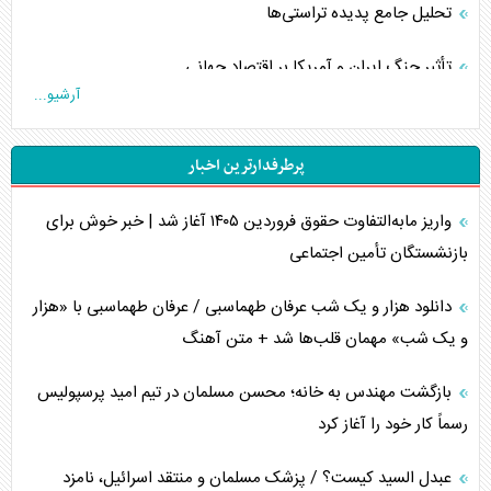
تحلیل جامع پدیده تراستی‌ها
تأثیر جنگ ایران و آمریکا بر اقتصاد جهانی
آرشیو...
تخریب پل‌ها در اوکراین و فروپاشی روایت دوگانه غرب
پرطرفدارترین اخبار
اربعین، کابوس مشترک تل‌آویو-واشنگتن
واریز مابه‌التفاوت حقوق فروردین ۱۴۰۵ آغاز شد | خبر خوش برای
برنامه هفتم توسعه در نقطه کور سیاستگذاری
بازنشستگان تأمین اجتماعی
کنوانسیون دریای خزر در راستای منافع ملی است؟
دانلود هزار و یک شب عرفان طهماسبی / عرفان طهماسبی با «هزار
اوکراین بازوی مخرب آمریکا در غرب آسیا
و یک شب» مهمان قلب‌ها شد + متن آهنگ
اهمیت راهبردی اردن برای آمریکا
بازگشت مهندس به خانه؛ محسن مسلمان در تیم امید پرسپولیس
رسماً کار خود را آغاز کرد
پیام، ظرفیت بالفعل‌نشده تجارت ایران
عبدل السید کیست؟ / پزشک مسلمان و منتقد اسرائیل، نامزد