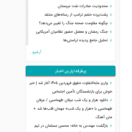
محدودیت صادرات نفت عربستان
پشت‌پرده خشم ترامپ از رسانه‌های منتقد
چگونه مقاومت صحنه جنگ را تغییر می‌دهد؟
جنگ رمضان و معضل حضور نظامیان آمریکایی
تحلیل جامع پدیده تراستی‌ها
تأثیر جنگ ایران و آمریکا بر اقتصاد جهانی
آرشیو...
تخریب پل‌ها در اوکراین و فروپاشی روایت دوگانه
غرب
پرطرفدارترین اخبار
اربعین، کابوس مشترک تل‌آویو-واشنگتن
برنامه هفتم توسعه در نقطه کور سیاستگذاری
واریز مابه‌التفاوت حقوق فروردین ۱۴۰۵ آغاز شد | خبر
خوش برای بازنشستگان تأمین اجتماعی
کنوانسیون دریای خزر در راستای منافع ملی است؟
اوکراین بازوی مخرب آمریکا در غرب آسیا
دانلود هزار و یک شب عرفان طهماسبی / عرفان
اهمیت راهبردی اردن برای آمریکا
طهماسبی با «هزار و یک شب» مهمان قلب‌ها شد +
متن آهنگ
پیام، ظرفیت بالفعل‌نشده تجارت ایران
همسویی عربستان با سنتکام علیه متحدان ایران
بازگشت مهندس به خانه؛ محسن مسلمان در تیم