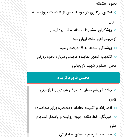
نحوه استعلام
افشای برکناری در موساد پس از شکست پروژه علیه
ایران
پزشکیان: مشروطه نقطه عطف بیداری و
آزادی‌خواهی ملت ایران بود
پرشدگی سدها به 58درصد رسید
تکذیب ادعای نماینده مجلس درباره نحوه ردزنی
محل استقرار شهید لاریجانی
تحلیل های برگزیده
جاده ابریشم فضایی/ نفوذ راهبردی و فرازمینی
چین
انصارالله و تثبیت معادله «محاصره برابر محاصره»
خبرنگار، خط مقدم جبهه روایت و پاسدار انسجام
ملی
مصالحه نافرجام سعودی – اماراتی