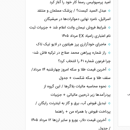
ترامپ و توهم خلع سلاح حماس
امید پرسپولیس رسماً کار خود را آغاز کرد
چرا کویت به دنبال شریک امنیتی جدید است؟
عبدل السید کیست؟ / پزشک مسلمان و منتقد
اسرائیل، نامزد نهایی دموکرات‌ها در میشیگان
شرایط فروش نیسان وانت اعلام شد + جزییات ثبت
نام اعتباری زامیاد EX مرداد ۱۴۰۵
ماجرای خودآزاری پرز هیلتون در لایو تیک تاک
راز شماره پیراهن محمد صلاح در ترکیه فاش شد؛
چرا فرعون شماره ۶۱ را انتخاب کرد؟
آخرین قیمت طلا و سکه امروز چهارشنبه ۱۴ مرداد/
سقف طلا و سکه شکست + جدول
نحوه محاسبه مالیات بلاگر‌ها / این گروه از
ی
پردرآمد‌ها زیر ذره‌بین مالیاتی + جزییات
تبدیل قبوض آب، برق و گاز به اینترنت رایگان /
پرداخت قبوض با همراه من + راهنما
آخرین قیمت دلار، یورو و سایر ارز‌ها ۱۲ مرداد ۱۴۰۵
/ جدول