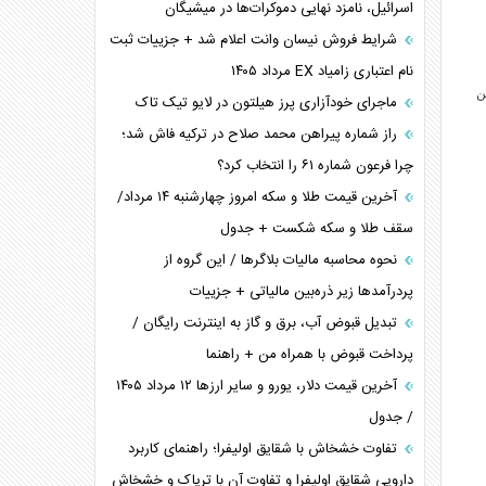
اسرائیل، نامزد نهایی دموکرات‌ها در میشیگان
شرایط فروش نیسان وانت اعلام شد + جزییات ثبت
نام اعتباری زامیاد EX مرداد ۱۴۰۵
جمله سورن پلاس، دنا پلاس و پژو ۲۰۷ در این
ماجرای خودآزاری پرز هیلتون در لایو تیک تاک
راز شماره پیراهن محمد صلاح در ترکیه فاش شد؛
چرا فرعون شماره ۶۱ را انتخاب کرد؟
آخرین قیمت طلا و سکه امروز چهارشنبه ۱۴ مرداد/
سقف طلا و سکه شکست + جدول
نحوه محاسبه مالیات بلاگر‌ها / این گروه از
پردرآمد‌ها زیر ذره‌بین مالیاتی + جزییات
تبدیل قبوض آب، برق و گاز به اینترنت رایگان /
پرداخت قبوض با همراه من + راهنما
آخرین قیمت دلار، یورو و سایر ارز‌ها ۱۲ مرداد ۱۴۰۵
/ جدول
تفاوت خشخاش با شقایق اولیفرا؛ راهنمای کاربرد
دارویی شقایق اولیفرا و تفاوت آن با تریاک و خشخاش