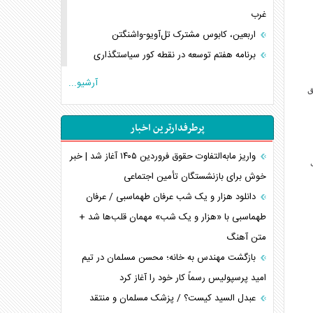
غرب
اربعین، کابوس مشترک تل‌آویو-واشنگتن
برنامه هفتم توسعه در نقطه کور سیاستگذاری
کنوانسیون دریای خزر در راستای منافع ملی است؟
آرشیو...
 سررسید ۱۴۰۴/۱۰/۳۰ از طریق
اوکراین بازوی مخرب آمریکا در غرب آسیا
اهمیت راهبردی اردن برای آمریکا
پرطرفدارترین اخبار
پیام، ظرفیت بالفعل‌نشده تجارت ایران
همسویی عربستان با سنتکام علیه متحدان ایران
واریز مابه‌التفاوت حقوق فروردین ۱۴۰۵ آغاز شد | خبر
ت
ترامپ و توهم خلع سلاح حماس
خوش برای بازنشستگان تأمین اجتماعی
چرا کویت به دنبال شریک امنیتی جدید است؟
دانلود هزار و یک شب عرفان طهماسبی / عرفان
اعتراف غرب به قدرت ایران در تثبیت معادلات
طهماسبی با «هزار و یک شب» مهمان قلب‌ها شد +
متن آهنگ
خطای راهبردی ترامپ مقابل برزیل
متن و حاشیه سفر نتانیاهو به آمریکا
بازگشت مهندس به خانه؛ محسن مسلمان در تیم
امید پرسپولیس رسماً کار خود را آغاز کرد
عبدل السید کیست؟ / پزشک مسلمان و منتقد