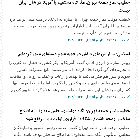
خطیب نماز جمعه تهران: مذاکره مستقیم با آمریکا در شأن ایران
نیست
خطیب موقت نماز جمعه تهران با اشاره به ادعای ترامپ مبنی بر مذاکره
مستقیم با ایران گفت: این اظهارات رئیس‌جمهور آمریکا فریب است و
مذاکره مستقیم در شأن ما نیست.
کد خبر: ۲۷۵۴۱۱ تاریخ انتشار : ۱۴۰۴/۰۱/۲۲
اسلامی: ما از مرز‌های دانش در حوزه علوم هسته‌ای عبور کرده‌ایم
رییس سازمان انرژی اتمی گفت: آمریکا و دیگر کشور‌ها فشار حداکثری را
با تحریم‌های گوناگون ایجاد کردند، اما نتوانستند مانع پیشرفت کشور
شوند و هنوز هم فکر می‌کنند با تهدید و ارعاب و عملیات روانی و اتفاقات
احمقانه می‌توانند جلوی ملت و کشور را بگیرند، اما ما از خط قرمز آنها
که برای خودشان این مساله را منطقه ممنوعه اعلام کردند، عبور کردیم.
کد خبر: ۲۷۵۴۱۰ تاریخ انتشار : ۱۴۰۴/۰۱/۲۲
خطیب نماز جمعه تهران: نگاه دولت و مجلس معطوف به اصلاح
ساختار بودجه باشد / مشکلات فراروی تولید باید مرتفع شود
خطیب موقت نماز جمعه تهران گفت: خدمت رئیس جمهور و نمایندگان
مجلس می‌گویم. نگاه شما معطوف به اصلاح ساختار بودجه باشد. نگاه