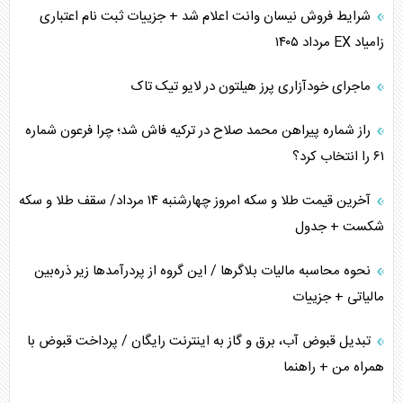
متن و حاشیه سفر نتانیاهو به آمریکا
شرایط فروش نیسان وانت اعلام شد + جزییات ثبت نام اعتباری
زامیاد EX مرداد ۱۴۰۵
نقش راهبردی ایران در دیپلماسی غذایی جهان
ماجرای خودآزاری پرز هیلتون در لایو تیک تاک
فضای مجازی، چالش تربیتی خانواده‌ها
راز شماره پیراهن محمد صلاح در ترکیه فاش شد؛ چرا فرعون شماره
پیامدهای خطرناک حمله اوکراین به کشتی ایرانی
۶۱ را انتخاب کرد؟
تجارت خارجی، تحریم و محاصره
آخرین قیمت طلا و سکه امروز چهارشنبه ۱۴ مرداد/ سقف طلا و سکه
شکست + جدول
نحوه محاسبه مالیات بلاگر‌ها / این گروه از پردرآمد‌ها زیر ذره‌بین
مالیاتی + جزییات
تبدیل قبوض آب، برق و گاز به اینترنت رایگان / پرداخت قبوض با
همراه من + راهنما