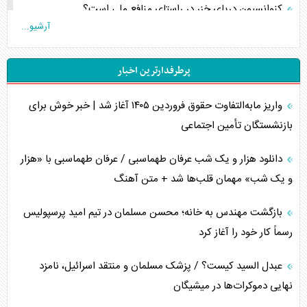
کنوانسیون دریای خزر در راستای منافع ملی است؟
آرشیو...
اوکراین بازوی مخرب آمریکا در غرب آسیا
پرطرفدارترین اخبار
اهمیت راهبردی اردن برای آمریکا
واریز مابه‌التفاوت حقوق فروردین ۱۴۰۵ آغاز شد | خبر خوش برای
پیام، ظرفیت بالفعل‌نشده تجارت ایران
بازنشستگان تأمین اجتماعی
همسویی عربستان با سنتکام علیه متحدان ایران
دانلود هزار و یک شب عرفان طهماسبی / عرفان طهماسبی با «هزار
ترامپ و توهم خلع سلاح حماس
و یک شب» مهمان قلب‌ها شد + متن آهنگ
چرا کویت به دنبال شریک امنیتی جدید است؟
بازگشت مهندس به خانه؛ محسن مسلمان در تیم امید پرسپولیس
رسماً کار خود را آغاز کرد
اعتراف غرب به قدرت ایران در تثبیت معادلات
عبدل السید کیست؟ / پزشک مسلمان و منتقد اسرائیل، نامزد
خطای راهبردی ترامپ مقابل برزیل
نهایی دموکرات‌ها در میشیگان