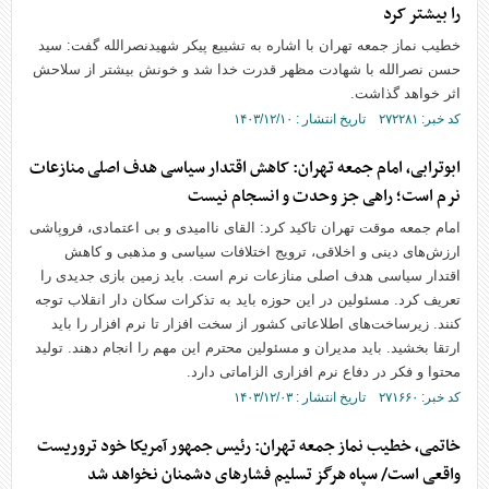
را بیشتر کرد
خطیب نماز جمعه تهران با اشاره به تشییع پیکر شهیدنصرالله گفت: سید
حسن نصرالله با شهادت مظهر قدرت خدا شد و خونش بیشتر از سلاحش
اثر خواهد گذاشت.
کد خبر: ۲۷۲۲۸۱ تاریخ انتشار : ۱۴۰۳/۱۲/۱۰
ابوترابی، امام جمعه تهران: کاهش اقتدار سیاسی هدف اصلی منازعات
نرم است؛ راهی جز وحدت و انسجام نیست
امام جمعه موقت تهران تاکید کرد: القای ناامیدی و بی اعتمادی، فروپاشی
ارزش‌های دینی و اخلاقی، ترویج اختلافات سیاسی و مذهبی و کاهش
اقتدار سیاسی هدف اصلی منازعات نرم است. باید زمین بازی جدیدی را
تعریف کرد. مسئولین در این حوزه باید به تذکرات سکان دار انقلاب توجه
کنند. زیرساخت‌های اطلاعاتی کشور از سخت افزار تا نرم افزار را باید
ارتقا بخشید. باید مدیران و مسئولین محترم این مهم را انجام دهند. تولید
محتوا و فکر در دفاع نرم افزاری الزاماتی دارد.
کد خبر: ۲۷۱۶۶۰ تاریخ انتشار : ۱۴۰۳/۱۲/۰۳
خاتمی، خطیب نماز جمعه تهران: رئیس جمهور آمریکا خود تروریست
واقعی است/ سپاه هرگز تسلیم فشار‌های دشمنان نخواهد شد