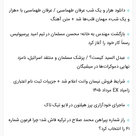
کنوانسیون دریای خزر در راستای منافع ملی است؟
دانلود هزار و یک شب عرفان طهماسبی / عرفان طهماسبی با «هزار
اوکراین بازوی مخرب آمریکا در غرب آسیا
و یک شب» مهمان قلب‌ها شد + متن آهنگ
اهمیت راهبردی اردن برای آمریکا
بازگشت مهندس به خانه؛ محسن مسلمان در تیم امید پرسپولیس
رسماً کار خود را آغاز کرد
پیام، ظرفیت بالفعل‌نشده تجارت ایران
عبدل السید کیست؟ / پزشک مسلمان و منتقد اسرائیل، نامزد
همسویی عربستان با سنتکام علیه متحدان ایران
نهایی دموکرات‌ها در میشیگان
ترامپ و توهم خلع سلاح حماس
شرایط فروش نیسان وانت اعلام شد + جزییات ثبت نام اعتباری
زامیاد EX مرداد ۱۴۰۵
چرا کویت به دنبال شریک امنیتی جدید است؟
ماجرای خودآزاری پرز هیلتون در لایو تیک تاک
اعتراف غرب به قدرت ایران در تثبیت معادلات
راز شماره پیراهن محمد صلاح در ترکیه فاش شد؛ چرا فرعون شماره
خطای راهبردی ترامپ مقابل برزیل
۶۱ را انتخاب کرد؟