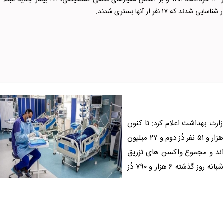
از دیروز تا امروز ۱۳ خردادماه ۱۴۰۱ و بر اساس معیارهای قطعی تشخیصی، ۱۷۱ بیمار جدید 
زارت بهداشت اعلام کرد: تا کنون
۶۴ میلیون و ۵۵۱ هزار و ۳۷۷ نفر دُز اول، ۵۷ میلیون و ۸۶۹ هزار و ۵۱ نفر دُز دوم و ۲۷ میلیون
ریق کرده اند و مجموع واکسن های تزریق
شده در کشور به ۱۴۹ میلیون و ۹۸۵ هزار و ۷۸۵ دُز رسید. در شبانه روز گذشته ۶ هزار و ۷۹۰ دُز