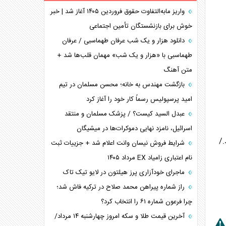
برنامه هفتم توسعه در نقطه کور سیاستگذاری
واریز مابه‌التفاوت حقوق فروردین ۱۴۰۵ آغاز شد | خبر
خوش برای بازنشستگان تأمین اجتماعی
کنوانسیون دریای خزر در راستای منافع ملی است؟
اوکراین بازوی مخرب آمریکا در غرب آسیا
دانلود هزار و یک شب عرفان طهماسبی / عرفان
اهمیت راهبردی اردن برای آمریکا
طهماسبی با «هزار و یک شب» مهمان قلب‌ها شد +
متن آهنگ
پیام، ظرفیت بالفعل‌نشده تجارت ایران
همسویی عربستان با سنتکام علیه متحدان ایران
بازگشت مهندس به خانه؛ محسن مسلمان در تیم
ترامپ و توهم خلع سلاح حماس
امید پرسپولیس رسماً کار خود را آغاز کرد
چرا کویت به دنبال شریک امنیتی جدید است؟
عبدل السید کیست؟ / پزشک مسلمان و منتقد
اسرائیل، نامزد نهایی دموکرات‌ها در میشیگان
دارند./
شرایط فروش نیسان وانت اعلام شد + جزییات ثبت
نام اعتباری زامیاد EX مرداد ۱۴۰۵
ماجرای خودآزاری پرز هیلتون در لایو تیک تاک
راز شماره پیراهن محمد صلاح در ترکیه فاش شد؛
چرا فرعون شماره ۶۱ را انتخاب کرد؟
آخرین قیمت طلا و سکه امروز چهارشنبه ۱۴ مرداد/