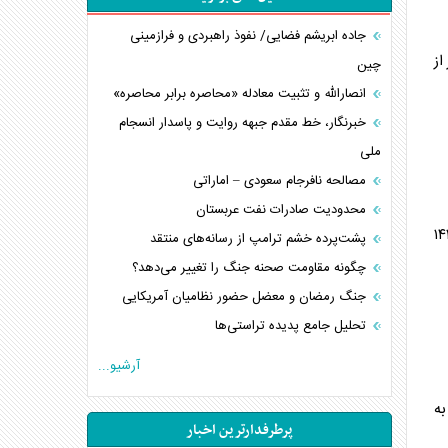
جاده ابریشم فضایی/ نفوذ راهبردی و فرازمینی
ید مبتلا به کووید۱۹ در کشور شناسایی شدند و ۱۷ نفر از
چین
انصارالله و تثبیت معادله «محاصره برابر محاصره»
خبرنگار، خط مقدم جبهه روایت و پاسدار انسجام
ملی
مصالحه نافرجام سعودی – اماراتی
محدودیت صادرات نفت عربستان
ساعت گذشته، ۳ بیمار مبتلا به کووید۱۹ در کشور جان خود را از دست دادند و مجموع جان باختگان این بیماری، به ۱۴۱
پشت‌پرده خشم ترامپ از رسانه‌های منتقد
چگونه مقاومت صحنه جنگ را تغییر می‌دهد؟
جنگ رمضان و معضل حضور نظامیان آمریکایی
تحلیل جامع پدیده تراستی‌ها
تأثیر جنگ ایران و آمریکا بر اقتصاد جهانی
آرشیو...
تخریب پل‌ها در اوکراین و فروپاشی روایت دوگانه
اران مبتلا به
غرب
پرطرفدارترین اخبار
اربعین، کابوس مشترک تل‌آویو-واشنگتن