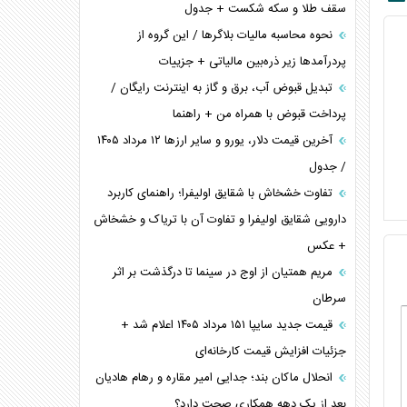
سقف طلا و سکه شکست + جدول
نحوه محاسبه مالیات بلاگر‌ها / این گروه از
پردرآمد‌ها زیر ذره‌بین مالیاتی + جزییات
تبدیل قبوض آب، برق و گاز به اینترنت رایگان /
پرداخت قبوض با همراه من + راهنما
آخرین قیمت دلار، یورو و سایر ارز‌ها ۱۲ مرداد ۱۴۰۵
/ جدول
تفاوت خشخاش با شقایق اولیفرا؛ راهنمای کاربرد
دارویی شقایق اولیفرا و تفاوت آن با تریاک و خشخاش
+ عکس
مریم همتیان از اوج در سینما تا درگذشت بر اثر
سرطان
قیمت جدید سایپا ۱۵۱ مرداد ۱۴۰۵ اعلام شد +
جزئیات افزایش قیمت کارخانه‌ای
انحلال ماکان بند؛ جدایی امیر مقاره و رهام هادیان
بعد از یک دهه همکاری صحت دارد؟