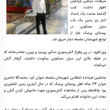
سرهنگ مرتضی چراغیان
اظهار داشت: شب
گذشته ساعت یک بامداد
انبار زیر زمین یک باب
منزل مسکونی در
روستای پرسک علیا از
توابع شهرستان سلسله دچار حریق شد.
وی افزود: در پی وقوع آتش‌سوزی مذکور پیرمرد و پیرزن صاحب‌خانه که
در طبقه بالای این منزل مسکونی سکونت داشتند، گرفتار آتش
می‌شوند.
جانشین فرمانده انتظامی شهرستان سلسله عنوان کرد: محمدآقا حاجری
جوان ۳۴ ساله اهل روستای پرسک که در حال آبیاری زمین کشاورزی
بود بلافاصله پس از مشاهده آتش‌سوزی جهت خاموش کردن آتش و
نجات این خانواده اقدام می‌کند.
وی بیان کرد: متاسفانه پس حین مهار آتش به وسیله آب دچار برق