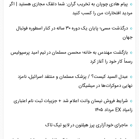
جنگ رمضان و معضل حضور نظامیان آمریکایی
پیام هادی چوپان به تخریب گران: شما دلقک مجازی هستید | اگر
مردید افتخارات من را کسب کنید
تحلیل جامع پدیده تراستی‌ها
درگذشت مسی؛ پایان یک دوره ۳۰ ساله در کنار اسطوره فوتبال
تأثیر جنگ ایران و آمریکا بر اقتصاد جهانی
جهان
تخریب پل‌ها در اوکراین و فروپاشی روایت دوگانه غرب
بازگشت مهندس به خانه؛ محسن مسلمان در تیم امید پرسپولیس
اربعین، کابوس مشترک تل‌آویو-واشنگتن
رسماً کار خود را آغاز کرد
عبدل السید کیست؟ / پزشک مسلمان و منتقد اسرائیل، نامزد
نهایی دموکرات‌ها در میشیگان
شرایط فروش نیسان وانت اعلام شد + جزییات ثبت نام اعتباری
زامیاد EX مرداد ۱۴۰۵
ماجرای خودآزاری پرز هیلتون در لایو تیک تاک