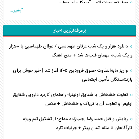
خطر تسلیحات اتمی آمریکا برای جهان
آرشیو...
چگونه عربستان برابر ایران دچار خطای محاسباتی شد؟
پرطرفدارترین اخبار
جاده ابریشم فضایی/ نفوذ راهبردی و فرازمینی چین
دانلود هزار و یک شب عرفان طهماسبی / عرفان طهماسبی با «هزار
انصارالله و تثبیت معادله «محاصره برابر محاصره»
و یک شب» مهمان قلب‌ها شد + متن آهنگ
خبرنگار، خط مقدم جبهه روایت و پاسدار انسجام ملی
واریز مابه‌التفاوت حقوق فروردین ۱۴۰۵ آغاز شد | خبر خوش برای
مصالحه نافرجام سعودی – اماراتی
بازنشستگان تأمین اجتماعی
محدودیت صادرات نفت عربستان
تفاوت خشخاش با شقایق اولیفرا؛ راهنمای کاربرد دارویی شقایق
اولیفرا و تفاوت آن با تریاک و خشخاش + عکس
پشت‌پرده خشم ترامپ از رسانه‌های منتقد
ربایش و قتل حمیدرضا رجب‌زاده مداح؛ از تشکیل تیم ویژه
چگونه مقاومت صحنه جنگ را تغییر می‌دهد؟
کارآگاهان تا مثله شدن پیکر + جزئیات تازه