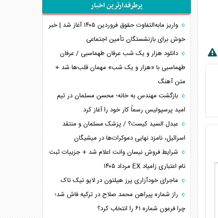
پرطرفدارترین اخبار
پیام، ظرفیت بالفعل‌نشده تجارت ایران
همسویی عربستان با سنتکام علیه متحدان ایران
واریز مابه‌التفاوت حقوق فروردین ۱۴۰۵ آغاز شد | خبر
ترامپ و توهم خلع سلاح حماس
خوش برای بازنشستگان تأمین اجتماعی
چرا کویت به دنبال شریک امنیتی جدید است؟
دانلود هزار و یک شب عرفان طهماسبی / عرفان
اعتراف غرب به قدرت ایران در تثبیت معادلات
طهماسبی با «هزار و یک شب» مهمان قلب‌ها شد +
متن آهنگ
خطای راهبردی ترامپ مقابل برزیل
متن و حاشیه سفر نتانیاهو به آمریکا
بازگشت مهندس به خانه؛ محسن مسلمان در تیم
امید پرسپولیس رسماً کار خود را آغاز کرد
عبدل السید کیست؟ / پزشک مسلمان و منتقد
اسرائیل، نامزد نهایی دموکرات‌ها در میشیگان
شرایط فروش نیسان وانت اعلام شد + جزییات ثبت
نام اعتباری زامیاد EX مرداد ۱۴۰۵
ماجرای خودآزاری پرز هیلتون در لایو تیک تاک
راز شماره پیراهن محمد صلاح در ترکیه فاش شد؛
چرا فرعون شماره ۶۱ را انتخاب کرد؟