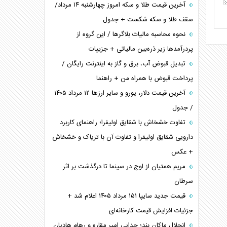
آخرین قیمت طلا و سکه امروز چهارشنبه ۱۴ مرداد/
سقف طلا و سکه شکست + جدول
نحوه محاسبه مالیات بلاگر‌ها / این گروه از
پردرآمد‌ها زیر ذره‌بین مالیاتی + جزییات
تبدیل قبوض آب، برق و گاز به اینترنت رایگان /
پرداخت قبوض با همراه من + راهنما
آخرین قیمت دلار، یورو و سایر ارز‌ها ۱۲ مرداد ۱۴۰۵
/ جدول
تفاوت خشخاش با شقایق اولیفرا؛ راهنمای کاربرد
دارویی شقایق اولیفرا و تفاوت آن با تریاک و خشخاش
+ عکس
مریم همتیان از اوج در سینما تا درگذشت بر اثر
سرطان
قیمت جدید سایپا ۱۵۱ مرداد ۱۴۰۵ اعلام شد +
جزئیات افزایش قیمت کارخانه‌ای
انحلال ماکان بند؛ جدایی امیر مقاره و رهام هادیان