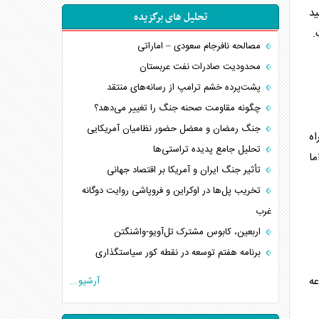
ید
تحلیل های برگزیده
.
مصالحه نافرجام سعودی – اماراتی
محدودیت صادرات نفت عربستان
پشت‌پرده خشم ترامپ از رسانه‌های منتقد
چگونه مقاومت صحنه جنگ را تغییر می‌دهد؟
جنگ رمضان و معضل حضور نظامیان آمریکایی
اه
تحلیل جامع پدیده تراستی‌ها
ما
تأثیر جنگ ایران و آمریکا بر اقتصاد جهانی
تخریب پل‌ها در اوکراین و فروپاشی روایت دوگانه
غرب
اربعین، کابوس مشترک تل‌آویو-واشنگتن
برنامه هفتم توسعه در نقطه کور سیاستگذاری
کنوانسیون دریای خزر در راستای منافع ملی است؟
عه
آرشیو...
اوکراین بازوی مخرب آمریکا در غرب آسیا
اهمیت راهبردی اردن برای آمریکا