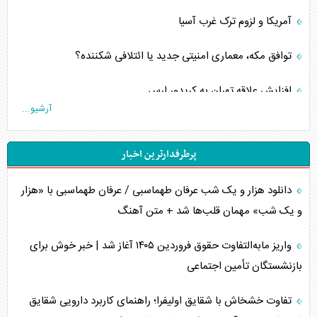
آمریکا و لزوم ترک غرب آسیا
توافق مکه، معماری امنیتی جدید یا ائتلافی شکننده؟
افزایش علاقه تهران به کریدور ارس
آرشیو...
ترامپ، لزوم پذیرش شکست و عقب‌نشینی از جنگ
پرطرفدارترین اخبار
پیمان دفاعی‌ وابسته‌ها
دانلود هزار و یک شب عرفان طهماسبی / عرفان طهماسبی با «هزار
خبرنگار، معمار تصاویر حماسی در جنگ روایت‌ها
و یک شب» مهمان قلب‌ها شد + متن آهنگ
خطر تسلیحات اتمی آمریکا برای جهان
واریز مابه‌التفاوت حقوق فروردین ۱۴۰۵ آغاز شد | خبر خوش برای
چگونه عربستان برابر ایران دچار خطای محاسباتی شد؟
بازنشستگان تأمین اجتماعی
جاده ابریشم فضایی/ نفوذ راهبردی و فرازمینی چین
تفاوت خشخاش با شقایق اولیفرا؛ راهنمای کاربرد دارویی شقایق