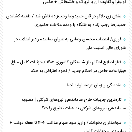
اولیفرا و تفاوت آن با تریاک و خشخاش + عکس
انصارالله و تثبیت معادله «محاصره برابر محاصره»
نقش زن بلاگر در قتل حمیدرضا رجب‌زاده فاش شد / طعمه کشاندن
خبرنگار، خط مقدم جبهه روایت و پاسدار انسجام ملی
حمیدرضا رجب زاده به قتلگاه با وعده ملاقات حضوری
مصالحه نافرجام سعودی – اماراتی
فوری/ انتصاب محسن رضایی به عنوان نماینده رهبر انقلاب در
شورای عالی امنیت ملی
محدودیت صادرات نفت عربستان
آغاز اصلاح احکام بازنشستگان کشوری ۱۴۰۵ / جزئیات کامل مبلغ
پشت‌پرده خشم ترامپ از رسانه‌های منتقد
فوق‌العاده خاص در احکام جدید / نحوه اعتراض به حکم
چگونه مقاومت صحنه جنگ را تغییر می‌دهد؟
نقدینگی و زمان عرضه اولیه احیا
جنگ رمضان و معضل حضور نظامیان آمریکایی
تازه‌ترین جزییات طرح ساماندهی نیرو‌های شرکتی | مصوبه
ساماندهی نیرو‌های شرکتی به هیات تطبیق رفت؟
سهامداران بخوانند/ واریز سود سهام عدالت ۱۴۰۴ تا هفته دولت +
زمانبندی و جزئیات کامل