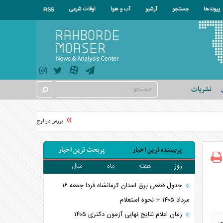
پیوندها
جستجو
آرشیو
آب و هوا
اوقات شرعی
RSS
نشریات
بورس در اوج؛ شاخص‌های بورس به 
پربیننده ترین اخبار
پربحث ترین اخبار
روز
هفته
ماه
سال
جدول قطعی برق استان کرمانشاه فردا جمعه ۱۶
مرداد ۱۴۰۵ + نحوه استعلام
زمان اعلام نتایج نهایی آزمون دکتری ۱۴۰۵