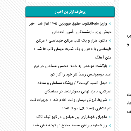
غرب
پرطرفدارترین اخبار
اربعین، کابوس مشترک تل‌آویو-واشنگتن
برنامه هفتم توسعه در نقطه کور سیاستگذاری
واریز مابه‌التفاوت حقوق فروردین ۱۴۰۵ آغاز شد | خبر
خوش برای بازنشستگان تأمین اجتماعی
کنوانسیون دریای خزر در راستای منافع ملی است؟
ر،
اوکراین بازوی مخرب آمریکا در غرب آسیا
دانلود هزار و یک شب عرفان طهماسبی / عرفان
 و
اهمیت راهبردی اردن برای آمریکا
طهماسبی با «هزار و یک شب» مهمان قلب‌ها شد +
متن آهنگ
پیام، ظرفیت بالفعل‌نشده تجارت ایران
همسویی عربستان با سنتکام علیه متحدان ایران
بازگشت مهندس به خانه؛ محسن مسلمان در تیم
ترامپ و توهم خلع سلاح حماس
امید پرسپولیس رسماً کار خود را آغاز کرد
چرا کویت به دنبال شریک امنیتی جدید است؟
عبدل السید کیست؟ / پزشک مسلمان و منتقد
اسرائیل، نامزد نهایی دموکرات‌ها در میشیگان
هت
شرایط فروش نیسان وانت اعلام شد + جزییات ثبت
،
نام اعتباری زامیاد EX مرداد ۱۴۰۵
قف
ماجرای خودآزاری پرز هیلتون در لایو تیک تاک
راز شماره پیراهن محمد صلاح در ترکیه فاش شد؛