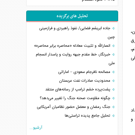
تحلیل های برگزیده
جاده ابریشم فضایی/ نفوذ راهبردی و فرازمینی
ن،
چین
شرق
انصارالله و تثبیت معادله «محاصره برابر محاصره»
ام،
خبرنگار، خط مقدم جبهه روایت و پاسدار انسجام
قی
ملی
مصالحه نافرجام سعودی – اماراتی
محدودیت صادرات نفت عربستان
پشت‌پرده خشم ترامپ از رسانه‌های منتقد
چگونه مقاومت صحنه جنگ را تغییر می‌دهد؟
جنگ رمضان و معضل حضور نظامیان آمریکایی
اد
تحلیل جامع پدیده تراستی‌ها
 و
تأثیر جنگ ایران و آمریکا بر اقتصاد جهانی
آرشیو...
تخریب پل‌ها در اوکراین و فروپاشی روایت دوگانه