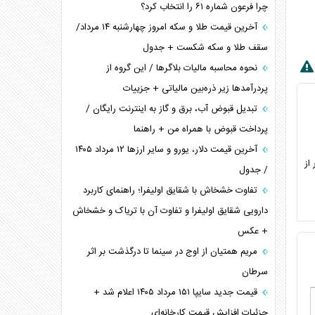
چرا فرعون شماره ۶۱ را انتخاب کرد؟
آخرین قیمت طلا و سکه امروز چهارشنبه ۱۴ مرداد/
سقف طلا و سکه شکست + جدول
نحوه محاسبه مالیات بلاگر‌ها / این گروه از
پردرآمد‌ها زیر ذره‌بین مالیاتی + جزییات
تبدیل قبوض آب، برق و گاز به اینترنت رایگان /
پرداخت قبوض با همراه من + راهنما
آخرین قیمت دلار، یورو و سایر ارز‌ها ۱۲ مرداد ۱۴۰۵
ر از
/ جدول
تفاوت خشخاش با شقایق اولیفرا؛ راهنمای کاربرد
دارویی شقایق اولیفرا و تفاوت آن با تریاک و خشخاش
+ عکس
مریم همتیان از اوج در سینما تا درگذشت بر اثر
سرطان
قیمت جدید سایپا ۱۵۱ مرداد ۱۴۰۵ اعلام شد +
جزئیات افزایش قیمت کارخانه‌ای