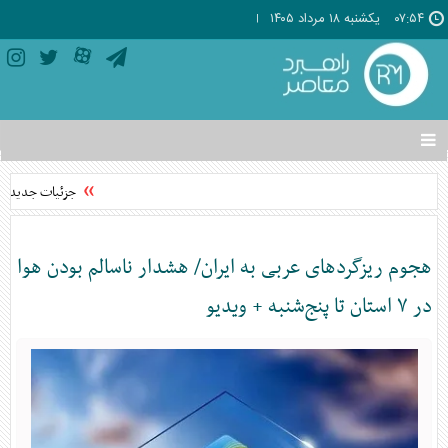
۰۷:۵۴
يکشنبه ۱۸ مرداد ۱۴۰۵
تغییر
وضعیت
منوی
جزئیات جدید دربار
سرویس
ها
هجوم ریزگردهای عربی به ایران/ هشدار ناسالم بودن هوا
در ۷ استان تا پنج‌شنبه + ویدیو