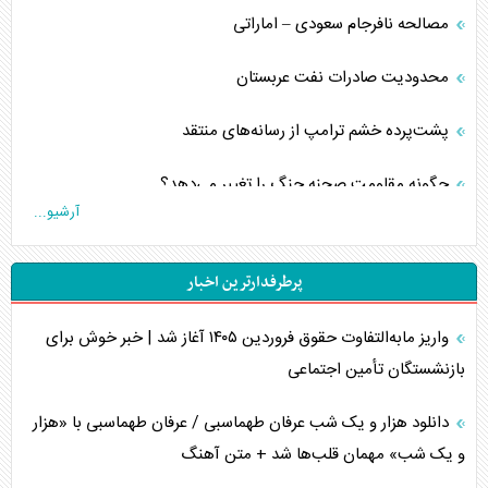
مصالحه نافرجام سعودی – اماراتی
محدودیت صادرات نفت عربستان
پشت‌پرده خشم ترامپ از رسانه‌های منتقد
چگونه مقاومت صحنه جنگ را تغییر می‌دهد؟
آرشیو...
جنگ رمضان و معضل حضور نظامیان آمریکایی
پرطرفدارترین اخبار
تحلیل جامع پدیده تراستی‌ها
واریز مابه‌التفاوت حقوق فروردین ۱۴۰۵ آغاز شد | خبر خوش برای
تأثیر جنگ ایران و آمریکا بر اقتصاد جهانی
بازنشستگان تأمین اجتماعی
تخریب پل‌ها در اوکراین و فروپاشی روایت دوگانه غرب
دانلود هزار و یک شب عرفان طهماسبی / عرفان طهماسبی با «هزار
اربعین، کابوس مشترک تل‌آویو-واشنگتن
و یک شب» مهمان قلب‌ها شد + متن آهنگ