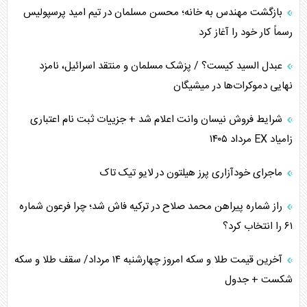
برنامه هفتم توسعه در نقطه کور سیاستگذاری
بازگشت مهندس به خانه؛ محسن مسلمان در تیم امید پرسپولیس
رسماً کار خود را آغاز کرد
کنوانسیون دریای خزر در راستای منافع ملی است؟
عبدل السید کیست؟ / پزشک مسلمان و منتقد اسرائیل، نامزد
اوکراین بازوی مخرب آمریکا در غرب آسیا
نهایی دموکرات‌ها در میشیگان
اهمیت راهبردی اردن برای آمریکا
شرایط فروش نیسان وانت اعلام شد + جزییات ثبت نام اعتباری
زامیاد EX مرداد ۱۴۰۵
پیام، ظرفیت بالفعل‌نشده تجارت ایران
ماجرای خودآزاری پرز هیلتون در لایو تیک تاک
همسویی عربستان با سنتکام علیه متحدان ایران
راز شماره پیراهن محمد صلاح در ترکیه فاش شد؛ چرا فرعون شماره
ترامپ و توهم خلع سلاح حماس
۶۱ را انتخاب کرد؟
چرا کویت به دنبال شریک امنیتی جدید است؟
آخرین قیمت طلا و سکه امروز چهارشنبه ۱۴ مرداد/ سقف طلا و سکه
شکست + جدول