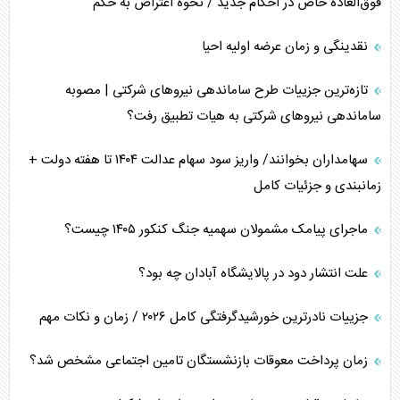
فوق‌العاده خاص در احکام جدید / نحوه اعتراض به حکم
تخریب پل‌ها در اوکراین و فروپاشی روایت دوگانه غرب
نقدینگی و زمان عرضه اولیه احیا
اربعین، کابوس مشترک تل‌آویو-واشنگتن
تازه‌ترین جزییات طرح ساماندهی نیرو‌های شرکتی | مصوبه
ساماندهی نیرو‌های شرکتی به هیات تطبیق رفت؟
سهامداران بخوانند/ واریز سود سهام عدالت ۱۴۰۴ تا هفته دولت +
زمانبندی و جزئیات کامل
ماجرای پیامک مشمولان سهمیه جنگ کنکور ۱۴۰۵ چیست؟
علت انتشار دود در پالایشگاه آبادان چه بود؟
جزییات نادرترین خورشیدگرفتگی کامل ۲۰۲۶ / زمان و نکات مهم
زمان پرداخت معوقات بازنشستگان تامین اجتماعی مشخص شد؟