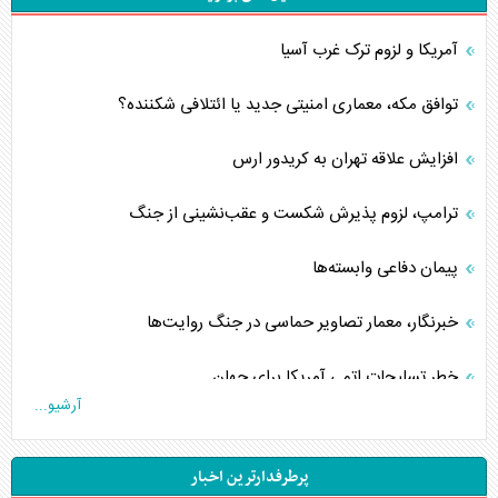
آمریکا و لزوم ترک غرب آسیا
توافق مکه، معماری امنیتی جدید یا ائتلافی شکننده؟
افزایش علاقه تهران به کریدور ارس
ترامپ، لزوم پذیرش شکست و عقب‌نشینی از جنگ
پیمان دفاعی‌ وابسته‌ها
خبرنگار، معمار تصاویر حماسی در جنگ روایت‌ها
خطر تسلیحات اتمی آمریکا برای جهان
آرشیو...
چگونه عربستان برابر ایران دچار خطای محاسباتی شد؟
پرطرفدارترین اخبار
جاده ابریشم فضایی/ نفوذ راهبردی و فرازمینی چین