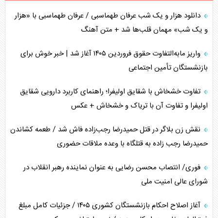
دانلود هزار و یک شب عرفان طهماسبی / عرفان طهماسبی با «هزار
انصارالله و تثبیت معادله «محاصره برابر محاصره»
و یک شب» مهمان قلب‌ها شد + متن آهنگ
خبرنگار، خط مقدم جبهه روایت و پاسدار انسجام ملی
واریز مابه‌التفاوت حقوق فروردین ۱۴۰۵ آغاز شد | خبر خوش برای
مصالحه نافرجام سعودی – اماراتی
بازنشستگان تأمین اجتماعی
محدودیت صادرات نفت عربستان
تفاوت خشخاش با شقایق اولیفرا؛ راهنمای کاربرد دارویی شقایق
اولیفرا و تفاوت آن با تریاک و خشخاش + عکس
پشت‌پرده خشم ترامپ از رسانه‌های منتقد
نقش زن بلاگر در قتل حمیدرضا رجب‌زاده فاش شد / طعمه کشاندن
چگونه مقاومت صحنه جنگ را تغییر می‌دهد؟
حمیدرضا رجب زاده به قتلگاه با وعده ملاقات حضوری
جنگ رمضان و معضل حضور نظامیان آمریکایی
فوری/ انتصاب محسن رضایی به عنوان نماینده رهبر انقلاب در
شورای عالی امنیت ملی
تحلیل جامع پدیده تراستی‌ها
آغاز اصلاح احکام بازنشستگان کشوری ۱۴۰۵ / جزئیات کامل مبلغ
تأثیر جنگ ایران و آمریکا بر اقتصاد جهانی