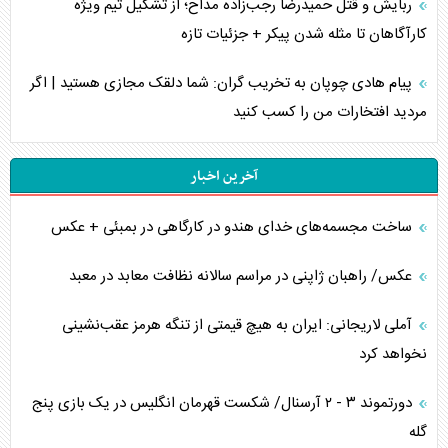
ربایش و قتل حمیدرضا رجب‌زاده مداح؛ از تشکیل تیم ویژه
کارآگاهان تا مثله شدن پیکر + جزئیات تازه
پیام هادی چوپان به تخریب گران: شما دلقک مجازی هستید | اگر
مردید افتخارات من را کسب کنید
آخرین اخبار
ساخت مجسمه‌های خدای هندو در کارگاهی در بمبئی + عکس
عکس/ راهبان ژاپنی در مراسم سالانه نظافت معابد در معبد
آملی لاریجانی: ایران به هیچ قیمتی از تنگه هرمز عقب‌نشینی
نخواهد کرد
دورتموند ۳ - ۲ آرسنال/ شکست قهرمان انگلیس در یک بازی پنج
گله