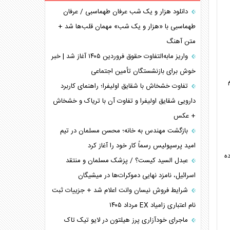
برنامه هفتم توسعه در نقطه کور سیاستگذاری
دانلود هزار و یک شب عرفان طهماسبی / عرفان
طهماسبی با «هزار و یک شب» مهمان قلب‌ها شد +
کنوانسیون دریای خزر در راستای منافع ملی است؟
متن آهنگ
اوکراین بازوی مخرب آمریکا در غرب آسیا
اهمیت راهبردی اردن برای آمریکا
واریز مابه‌التفاوت حقوق فروردین ۱۴۰۵ آغاز شد | خبر
خوش برای بازنشستگان تأمین اجتماعی
پیام، ظرفیت بالفعل‌نشده تجارت ایران
همسویی عربستان با سنتکام علیه متحدان ایران
تفاوت خشخاش با شقایق اولیفرا؛ راهنمای کاربرد
ترامپ و توهم خلع سلاح حماس
دارویی شقایق اولیفرا و تفاوت آن با تریاک و خشخاش
+ عکس
چرا کویت به دنبال شریک امنیتی جدید است؟
بازگشت مهندس به خانه؛ محسن مسلمان در تیم
امید پرسپولیس رسماً کار خود را آغاز کرد
ه
عبدل السید کیست؟ / پزشک مسلمان و منتقد
اسرائیل، نامزد نهایی دموکرات‌ها در میشیگان
شرایط فروش نیسان وانت اعلام شد + جزییات ثبت
نام اعتباری زامیاد EX مرداد ۱۴۰۵
ماجرای خودآزاری پرز هیلتون در لایو تیک تاک