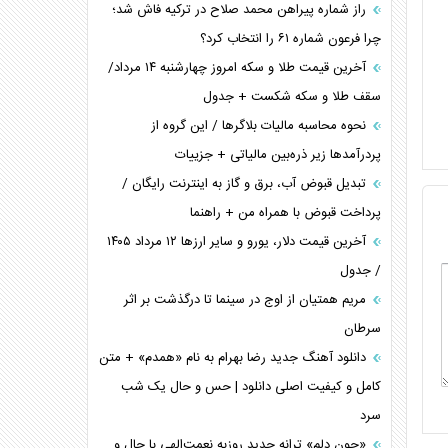
راز شماره پیراهن محمد صلاح در ترکیه فاش شد؛
چرا فرعون شماره ۶۱ را انتخاب کرد؟
آخرین قیمت طلا و سکه امروز چهارشنبه ۱۴ مرداد/
سقف طلا و سکه شکست + جدول
نحوه محاسبه مالیات بلاگر‌ها / این گروه از
پردرآمد‌ها زیر ذره‌بین مالیاتی + جزییات
تبدیل قبوض آب، برق و گاز به اینترنت رایگان /
پرداخت قبوض با همراه من + راهنما
آخرین قیمت دلار، یورو و سایر ارز‌ها ۱۲ مرداد ۱۴۰۵
/ جدول
مریم همتیان از اوج در سینما تا درگذشت بر اثر
سرطان
دانلود آهنگ جدید رضا بهرام به نام «همدم» + متن
کامل و کیفیت اصلی دانلود | حس و حال یک شب
سرد
«جون دلم» ترانه جدید روزبه نعمت‌الهی با حال و