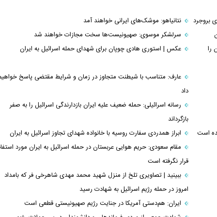
ی بروجرد
نتانیاهو: موشک‌های ایرانی خواهند آمد
ن
سرلشکر موسوی: صهیونیست‌ها سخت مجازات خواهند شد
 را
عکس | استوری هادی چوپان برای شهدای حمله اسرائیل به ایران
عارف: متناسب با شیطنت متجاوز در زمان و شرایط مقتضی پاسخ خواهیم
داد
رسانه اسرائیلی: حمله ضعیف علیه ایران بازدارندگی اسرائیل را به صفر
بازگرداند
ده است
ابراز همدردی سفارت روسیه با خانواده شهدای تجاوز اسرائیل به ایران
مقام سعودی: حریم هوایی عربستان در حمله اسرائیل به ایران مورد استفاد
قرار نگرفته است
ببینید | تصاویری تلخ از منزل شهید محمد مهدی شاهرخی فر که بامداد
امروز در حمله رژیم اسرائیل به شهادت رسید
ایران: هم‌دستی آمریکا در جنایت رژیم صهیونیستی قطعی است