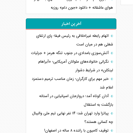
هوای عاشقانه + دانلود «جون دلم» روزبه
آخرین اخبار
اتهام رابطه غیراخلاقی به رئیس فیفا؛ پای ارتقای
شغلی هم در میان است
آتش‌سوزی بامدادی در جنوب تنگه هرمز + جزئیات
نگرانی خانواده‌های ملوانان آمریکایی؛ «آبراهام
لینکلن» در شرایط دشوار
خبر مهم برای کارگران؛ زمان مناسب ترمیم دستمزد
اعلام شد
آدان کوتاه آمد؛ دروازه‌بان اسپانیایی در آستانه
بازگشت به استقلال
پیاتزا وارد تهران شد؛ ۱۴ نفر نهایی تیم ملی والیبال
چه کسانی هستند؟
توقیف کامیون با راننده ۸ ساله در اصفهان!