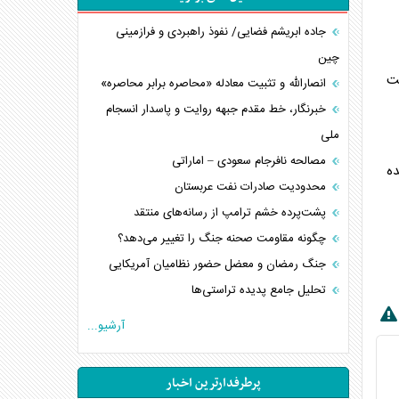
جاده ابریشم فضایی/ نفوذ راهبردی و فرازمینی
چین
ت
انصارالله و تثبیت معادله «محاصره برابر محاصره»
خبرنگار، خط مقدم جبهه روایت و پاسدار انسجام
ملی
مصالحه نافرجام سعودی – اماراتی
ده
محدودیت صادرات نفت عربستان
پشت‌پرده خشم ترامپ از رسانه‌های منتقد
چگونه مقاومت صحنه جنگ را تغییر می‌دهد؟
جنگ رمضان و معضل حضور نظامیان آمریکایی
تحلیل جامع پدیده تراستی‌ها
تأثیر جنگ ایران و آمریکا بر اقتصاد جهانی
آرشیو...
تخریب پل‌ها در اوکراین و فروپاشی روایت دوگانه
غرب
پرطرفدارترین اخبار
اربعین، کابوس مشترک تل‌آویو-واشنگتن