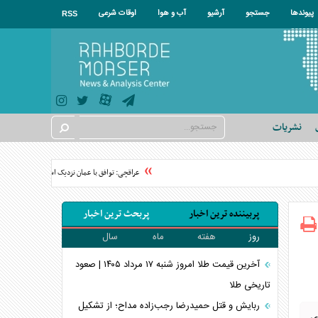
پیوندها
جستجو
آرشیو
آب و هوا
اوقات شرعی
RSS
نشریات
عراقچی: توافق با عمان نزدیک است/ سهم ۱۱ درصدی ایران از خزر صحت دارد؟
پربیننده ترین اخبار
پربحث ترین اخبار
روز
هفته
ماه
سال
آخرین قیمت طلا امروز شنبه ۱۷ مرداد ۱۴۰۵ | صعود
تاریخی طلا
ربایش و قتل حمیدرضا رجب‌زاده مداح؛ از تشکیل