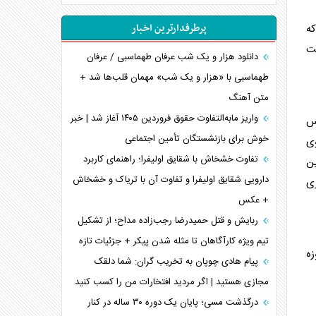
انصارالله و تثبیت معادله «محاصره برابر محاصره»
پرطرفدارترین اخبار
که
خبرنگار، خط مقدم جبهه روایت و پاسدار انسجام
 کرسی این ایالت
ملی
دانلود هزار و یک شب عرفان طهماسبی / عرفان
مصالحه نافرجام سعودی – اماراتی
طهماسبی با «هزار و یک شب» مهمان قلب‌ها شد +
متن آهنگ
محدودیت صادرات نفت عربستان
پشت‌پرده خشم ترامپ از رسانه‌های منتقد
واریز مابه‌التفاوت حقوق فروردین ۱۴۰۵ آغاز شد | خبر
لس
خوش برای بازنشستگان تأمین اجتماعی
چگونه مقاومت صحنه جنگ را تغییر می‌دهد؟
وی
جنگ رمضان و معضل حضور نظامیان آمریکایی
تفاوت خشخاش با شقایق اولیفرا؛ راهنمای کاربرد
ین
تحلیل جامع پدیده تراستی‌ها
دارویی شقایق اولیفرا و تفاوت آن با تریاک و خشخاش
اختیار جمهوری
+ عکس
تأثیر جنگ ایران و آمریکا بر اقتصاد جهانی
تخریب پل‌ها در اوکراین و فروپاشی روایت دوگانه
ربایش و قتل حمیدرضا رجب‌زاده مداح؛ از تشکیل
غرب
تیم ویژه کارآگاهان تا مثله شدن پیکر + جزئیات تازه
ه
اربعین، کابوس مشترک تل‌آویو-واشنگتن
پیام هادی چوپان به تخریب گران: شما دلقک
مجازی هستید | اگر مردید افتخارات من را کسب کنید
درگذشت مسی؛ پایان یک دوره ۳۰ ساله در کنار