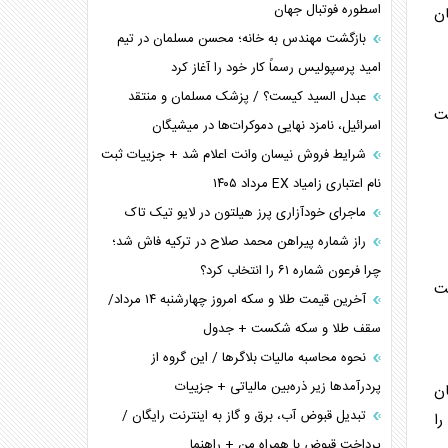
اسطوره فوتبال جهان
ان
بازگشت مهندس به خانه؛ محسن مسلمان در تیم
امید پرسپولیس رسماً کار خود را آغاز کرد
عبدل السید کیست؟ / پزشک مسلمان و منتقد
پوست
اسرائیل، نامزد نهایی دموکرات‌ها در میشیگان
شرایط فروش نیسان وانت اعلام شد + جزییات ثبت
نام اعتباری زامیاد EX مرداد ۱۴۰۵
ماجرای خودآزاری پرز هیلتون در لایو تیک تاک
راز شماره پیراهن محمد صلاح در ترکیه فاش شد؛
چرا فرعون شماره ۶۱ را انتخاب کرد؟
لت
آخرین قیمت طلا و سکه امروز چهارشنبه ۱۴ مرداد/
سقف طلا و سکه شکست + جدول
نحوه محاسبه مالیات بلاگر‌ها / این گروه از
پردرآمد‌ها زیر ذره‌بین مالیاتی + جزییات
ان
تبدیل قبوض آب، برق و گاز به اینترنت رایگان /
را
پرداخت قبوض با همراه من + راهنما