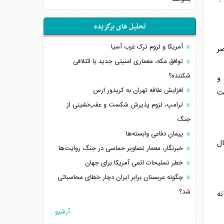
تحلیل های برگزیده
آمریکا و لزوم ترک غرب آسیا
صر
توافق مکه، معماری امنیتی جدید یا ائتلافی
شکننده؟
و
افزایش علاقه تهران به کریدور ارس
ت
ترامپ، لزوم پذیرش شکست و عقب‌نشینی از
جنگ
پیمان دفاعی‌ وابسته‌ها
ال
خبرنگار، معمار تصاویر حماسی در جنگ روایت‌ها
خطر تسلیحات اتمی آمریکا برای جهان
چگونه عربستان برابر ایران دچار خطای محاسباتی
شد؟
نه
جاده ابریشم فضایی/ نفوذ راهبردی و فرازمینی
آرشیو...
چین