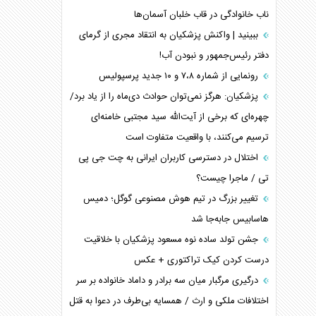
ناب خانوادگی در قاب خلبان آسمان‌ها
ببینید | واکنش پزشکیان به انتقاد مجری از گرمای
دفتر رئیس‌جمهور و نبودن آب!
رونمایی از شماره ۷،۸ و ۱۰ جدید پرسپولیس
پزشکیان: هرگز نمی‌توان حوادث دی‌ماه را از یاد برد/
چهره‌ای که برخی از آیت‌الله سید مجتبی خامنه‌ای
ترسیم می‌کنند، با واقعیت متفاوت است
اختلال در دسترسی کاربران ایرانی به چت جی پی
تی / ماجرا چیست؟
تغییر بزرگ در تیم هوش مصنوعی گوگل؛ دمیس
هاسابیس جابه‌جا شد
جشن تولد ساده نوه مسعود پزشکیان با خلاقیت
درست کردن کیک تراکتوری + عکس
درگیری مرگبار میان سه برادر و داماد خانواده بر سر
اختلافات ملکی و ارث / همسایه بی‌طرف در دعوا به قتل