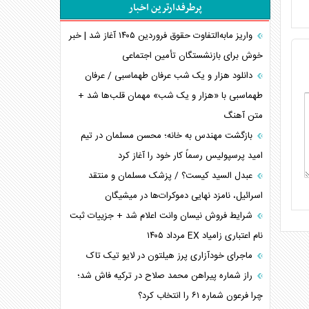
پرطرفدارترین اخبار
اعتراف غرب به قدرت ایران در تثبیت معادلات
خطای راهبردی ترامپ مقابل برزیل
واریز مابه‌التفاوت حقوق فروردین ۱۴۰۵ آغاز شد | خبر
متن و حاشیه سفر نتانیاهو به آمریکا
خوش برای بازنشستگان تأمین اجتماعی
نقش راهبردی ایران در دیپلماسی غذایی جهان
دانلود هزار و یک شب عرفان طهماسبی / عرفان
فضای مجازی، چالش تربیتی خانواده‌ها
طهماسبی با «هزار و یک شب» مهمان قلب‌ها شد +
متن آهنگ
پیامدهای خطرناک حمله اوکراین به کشتی ایرانی
تجارت خارجی، تحریم و محاصره
بازگشت مهندس به خانه؛ محسن مسلمان در تیم
امید پرسپولیس رسماً کار خود را آغاز کرد
عبدل السید کیست؟ / پزشک مسلمان و منتقد
اسرائیل، نامزد نهایی دموکرات‌ها در میشیگان
شرایط فروش نیسان وانت اعلام شد + جزییات ثبت
نام اعتباری زامیاد EX مرداد ۱۴۰۵
ماجرای خودآزاری پرز هیلتون در لایو تیک تاک
راز شماره پیراهن محمد صلاح در ترکیه فاش شد؛
چرا فرعون شماره ۶۱ را انتخاب کرد؟