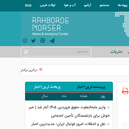
پیوندها
جستجو
آرشیو
آب و هوا
اوقات شرعی
RSS
نشریات
درگیری مرگبار میان سه برادر و داما
پربیننده ترین اخبار
پربحث ترین اخبار
روز
هفته
ماه
سال
واریز مابه‌التفاوت حقوق فروردین ۱۴۰۵ آغاز شد | خبر
خوش برای بازنشستگان تأمین اجتماعی
نقل و انتقالات امروز فوتبال ایران؛ جدیدترین اخبار