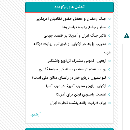
تحلیل های برگزیده
جنگ رمضان و معضل حضور نظامیان آمریکایی
تحلیل جامع پدیده تراستی‌ها
تأثیر جنگ ایران و آمریکا بر اقتصاد جهانی
تخریب پل‌ها در اوکراین و فروپاشی روایت دوگانه
غرب
اربعین، کابوس مشترک تل‌آویو-واشنگتن
برنامه هفتم توسعه در نقطه کور سیاستگذاری
کنوانسیون دریای خزر در راستای منافع ملی است؟
اوکراین بازوی مخرب آمریکا در غرب آسیا
اهمیت راهبردی اردن برای آمریکا
پیام، ظرفیت بالفعل‌نشده تجارت ایران
همسویی عربستان با سنتکام علیه متحدان ایران
آرشیو...
ترامپ و توهم خلع سلاح حماس
چرا کویت به دنبال شریک امنیتی جدید است؟