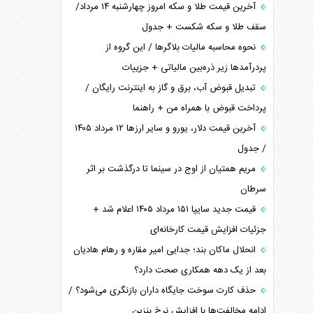
آخرین قیمت طلا و سکه امروز چهارشنبه ۱۴ مرداد/
سقف طلا و سکه شکست + جدول
نحوه محاسبه مالیات بلاگر‌ها / این گروه از
پردرآمد‌ها زیر ذره‌بین مالیاتی + جزییات
تبدیل قبوض آب، برق و گاز به اینترنت رایگان /
پرداخت قبوض با همراه من + راهنما
آخرین قیمت دلار، یورو و سایر ارز‌ها ۱۲ مرداد ۱۴۰۵
/ جدول
مریم همتیان از اوج در سینما تا درگذشت بر اثر
سرطان
قیمت جدید سایپا ۱۵۱ مرداد ۱۴۰۵ اعلام شد +
جزئیات افزایش قیمت کارخانه‌ای
انحلال ماکان بند؛ جدایی امیر مقاره و رهام هادیان
بعد از یک دهه همکاری صحت دارد؟
حذف کارت سوخت جایگاه داران بازنگری می‌شود؟ /
ادامه مخالفت‌ها با افزایش نرخ بنزین