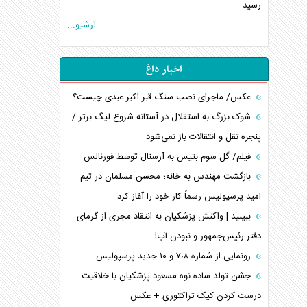
رسید
آرشیو...
اخبار داغ
عکس/ ماجرای نصب سنگ قبر اکبر عبدی چیست؟
شوک بزرگ به استقلال در آستانه شروع لیگ برتر /
پنجره نقل و انتقالات باز نمی‌شود
فیلم/ گل سوم بتیس به آرسنال توسط فورنالس
بازگشت مهندس به خانه؛ محسن مسلمان در تیم
امید پرسپولیس رسماً کار خود را آغاز کرد
ببینید | واکنش پزشکیان به انتقاد مجری از گرمای
دفتر رئیس‌جمهور و نبودن آب!
رونمایی از شماره ۷،۸ و ۱۰ جدید پرسپولیس
جشن تولد ساده نوه مسعود پزشکیان با خلاقیت
درست کردن کیک تراکتوری + عکس