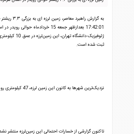
زمین لرزه ای به بزرگی ۳.۳ ریشتر حوالی رویدر در استان هرمزگان را لرزاند.
17:42:01 بعدازظهر جمعه 15 خردادم
ثبت شده است.
نزدیک‌ترین شهرها به کانون این زمین لرزه، 47 کیلومتری رویدر 53 کیلومتری و 60 کیلومتری کوخرد در استان هرمزگان اعلام شده اند.
تاکنون گزارشی از خسارات احتمالی این زمین‌لرزه منتشر نش