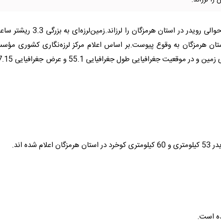
به گزارش راهبرد معاصر، زمین لرزه ای به بزرگی ۳.۳ ریشتر حوالی رویدر در استان هرمزگان را لرزاند.زمین‌لرزه‌ای ب
اه حوالی رویدر در استان هرمزگان به وقوع پیوست.بر اساس اعلام مرکز لرزه‌نگاری کشوری مؤس
ژئوفیزیک دانشگاه تهران، این زمین‌لرزه در عمق 10 کیلومتری زمین و در موقعیت جغرافیای
ده است.