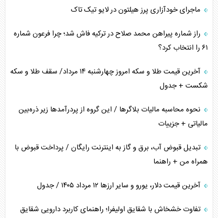
ماجرای خودآزاری پرز هیلتون در لایو تیک تاک
اعتراف غرب به قدرت ایران در تثبیت معادلات
راز شماره پیراهن محمد صلاح در ترکیه فاش شد؛ چرا فرعون شماره
خطای راهبردی ترامپ مقابل برزیل
۶۱ را انتخاب کرد؟
متن و حاشیه سفر نتانیاهو به آمریکا
آخرین قیمت طلا و سکه امروز چهارشنبه ۱۴ مرداد/ سقف طلا و سکه
شکست + جدول
نحوه محاسبه مالیات بلاگر‌ها / این گروه از پردرآمد‌ها زیر ذره‌بین
مالیاتی + جزییات
تبدیل قبوض آب، برق و گاز به اینترنت رایگان / پرداخت قبوض با
همراه من + راهنما
آخرین قیمت دلار، یورو و سایر ارز‌ها ۱۲ مرداد ۱۴۰۵ / جدول
تفاوت خشخاش با شقایق اولیفرا؛ راهنمای کاربرد دارویی شقایق