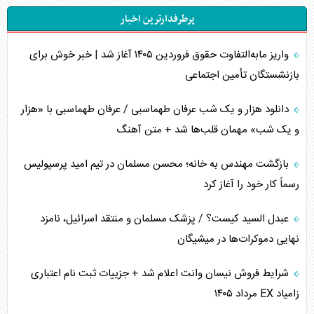
پرطرفدارترین اخبار
اربعین، کابوس مشترک تل‌آویو-واشنگتن
واریز مابه‌التفاوت حقوق فروردین ۱۴۰۵ آغاز شد | خبر خوش برای
برنامه هفتم توسعه در نقطه کور سیاستگذاری
بازنشستگان تأمین اجتماعی
کنوانسیون دریای خزر در راستای منافع ملی است؟
دانلود هزار و یک شب عرفان طهماسبی / عرفان طهماسبی با «هزار
اوکراین بازوی مخرب آمریکا در غرب آسیا
و یک شب» مهمان قلب‌ها شد + متن آهنگ
اهمیت راهبردی اردن برای آمریکا
بازگشت مهندس به خانه؛ محسن مسلمان در تیم امید پرسپولیس
رسماً کار خود را آغاز کرد
پیام، ظرفیت بالفعل‌نشده تجارت ایران
عبدل السید کیست؟ / پزشک مسلمان و منتقد اسرائیل، نامزد
همسویی عربستان با سنتکام علیه متحدان ایران
نهایی دموکرات‌ها در میشیگان
ترامپ و توهم خلع سلاح حماس
شرایط فروش نیسان وانت اعلام شد + جزییات ثبت نام اعتباری
زامیاد EX مرداد ۱۴۰۵
چرا کویت به دنبال شریک امنیتی جدید است؟