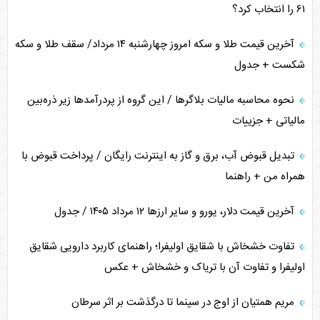
۶۱ را انتخاب کرد؟
چرا کویت به دنبال شریک امنیتی جدید است؟
آخرین قیمت طلا و سکه امروز چهارشنبه ۱۴ مرداد/ سقف طلا و سکه
شکست + جدول
نحوه محاسبه مالیات بلاگر‌ها / این گروه از پردرآمد‌ها زیر ذره‌بین
مالیاتی + جزییات
تبدیل قبوض آب، برق و گاز به اینترنت رایگان / پرداخت قبوض با
همراه من + راهنما
آخرین قیمت دلار، یورو و سایر ارز‌ها ۱۲ مرداد ۱۴۰۵ / جدول
تفاوت خشخاش با شقایق اولیفرا؛ راهنمای کاربرد دارویی شقایق
اولیفرا و تفاوت آن با تریاک و خشخاش + عکس
مریم همتیان از اوج در سینما تا درگذشت بر اثر سرطان