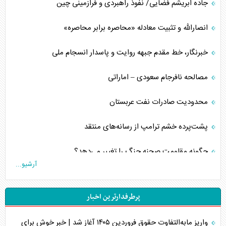
جاده ابریشم فضایی/ نفوذ راهبردی و فرازمینی چین
انصارالله و تثبیت معادله «محاصره برابر محاصره»
خبرنگار، خط مقدم جبهه روایت و پاسدار انسجام ملی
مصالحه نافرجام سعودی – اماراتی
محدودیت صادرات نفت عربستان
پشت‌پرده خشم ترامپ از رسانه‌های منتقد
چگونه مقاومت صحنه جنگ را تغییر می‌دهد؟
آرشیو...
جنگ رمضان و معضل حضور نظامیان آمریکایی
پرطرفدارترین اخبار
تحلیل جامع پدیده تراستی‌ها
واریز مابه‌التفاوت حقوق فروردین ۱۴۰۵ آغاز شد | خبر خوش برای
تأثیر جنگ ایران و آمریکا بر اقتصاد جهانی