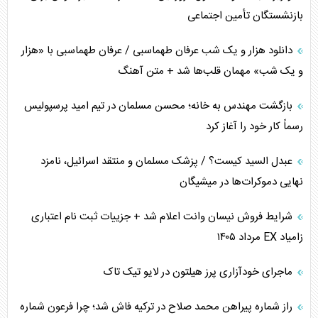
بازنشستگان تأمین اجتماعی
تخریب پل‌ها در اوکراین و فروپاشی روایت دوگانه غرب
دانلود هزار و یک شب عرفان طهماسبی / عرفان طهماسبی با «هزار
اربعین، کابوس مشترک تل‌آویو-واشنگتن
و یک شب» مهمان قلب‌ها شد + متن آهنگ
برنامه هفتم توسعه در نقطه کور سیاستگذاری
بازگشت مهندس به خانه؛ محسن مسلمان در تیم امید پرسپولیس
رسماً کار خود را آغاز کرد
کنوانسیون دریای خزر در راستای منافع ملی است؟
عبدل السید کیست؟ / پزشک مسلمان و منتقد اسرائیل، نامزد
اوکراین بازوی مخرب آمریکا در غرب آسیا
نهایی دموکرات‌ها در میشیگان
اهمیت راهبردی اردن برای آمریکا
شرایط فروش نیسان وانت اعلام شد + جزییات ثبت نام اعتباری
زامیاد EX مرداد ۱۴۰۵
پیام، ظرفیت بالفعل‌نشده تجارت ایران
ماجرای خودآزاری پرز هیلتون در لایو تیک تاک
همسویی عربستان با سنتکام علیه متحدان ایران
راز شماره پیراهن محمد صلاح در ترکیه فاش شد؛ چرا فرعون شماره
ترامپ و توهم خلع سلاح حماس