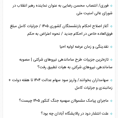
جنگ رمضان و معضل حضور نظامیان آمریکایی
فوری/ انتصاب محسن رضایی به عنوان نماینده رهبر انقلاب در
شورای عالی امنیت ملی
تحلیل جامع پدیده تراستی‌ها
آغاز اصلاح احکام بازنشستگان کشوری ۱۴۰۵ / جزئیات کامل مبلغ
تأثیر جنگ ایران و آمریکا بر اقتصاد جهانی
فوق‌العاده خاص در احکام جدید / نحوه اعتراض به حکم
تخریب پل‌ها در اوکراین و فروپاشی روایت دوگانه غرب
نقدینگی و زمان عرضه اولیه احیا
اربعین، کابوس مشترک تل‌آویو-واشنگتن
تازه‌ترین جزییات طرح ساماندهی نیرو‌های شرکتی | مصوبه
ساماندهی نیرو‌های شرکتی به هیات تطبیق رفت؟
سهامداران بخوانند/ واریز سود سهام عدالت ۱۴۰۴ تا هفته دولت +
زمانبندی و جزئیات کامل
ماجرای پیامک مشمولان سهمیه جنگ کنکور ۱۴۰۵ چیست؟
علت انتشار دود در پالایشگاه آبادان چه بود؟