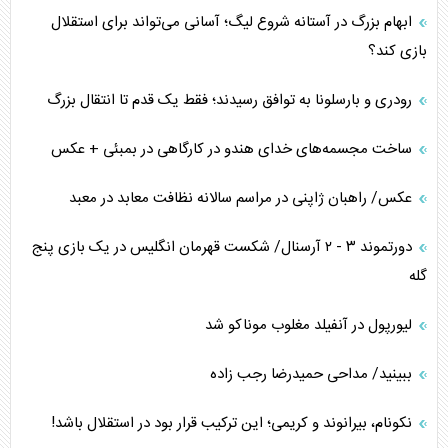
ابهام بزرگ در آستانه شروع لیگ؛ آسانی می‌تواند برای استقلال
بازی کند؟
رودری و بارسلونا به توافق رسیدند؛ فقط یک قدم تا انتقال بزرگ
ساخت مجسمه‌های خدای هندو در کارگاهی در بمبئی + عکس
عکس/ راهبان ژاپنی در مراسم سالانه نظافت معابد در معبد
دورتموند ۳ - ۲ آرسنال/ شکست قهرمان انگلیس در یک بازی پنج
گله
لیورپول در آنفیلد مغلوب موناکو شد
ببینید/ مداحی حمیدرضا رجب زاده
نکونام، بیرانوند و کریمی؛ این ترکیب قرار بود در استقلال باشد!