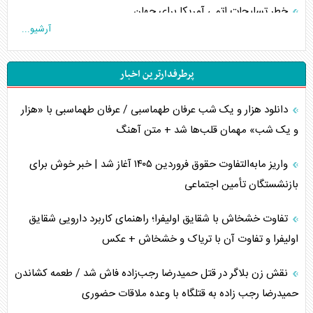
خطر تسلیحات اتمی آمریکا برای جهان
آرشیو...
چگونه عربستان برابر ایران دچار خطای محاسباتی شد؟
پرطرفدارترین اخبار
جاده ابریشم فضایی/ نفوذ راهبردی و فرازمینی چین
دانلود هزار و یک شب عرفان طهماسبی / عرفان طهماسبی با «هزار
انصارالله و تثبیت معادله «محاصره برابر محاصره»
و یک شب» مهمان قلب‌ها شد + متن آهنگ
خبرنگار، خط مقدم جبهه روایت و پاسدار انسجام ملی
واریز مابه‌التفاوت حقوق فروردین ۱۴۰۵ آغاز شد | خبر خوش برای
مصالحه نافرجام سعودی – اماراتی
بازنشستگان تأمین اجتماعی
محدودیت صادرات نفت عربستان
تفاوت خشخاش با شقایق اولیفرا؛ راهنمای کاربرد دارویی شقایق
اولیفرا و تفاوت آن با تریاک و خشخاش + عکس
پشت‌پرده خشم ترامپ از رسانه‌های منتقد
نقش زن بلاگر در قتل حمیدرضا رجب‌زاده فاش شد / طعمه کشاندن
چگونه مقاومت صحنه جنگ را تغییر می‌دهد؟
حمیدرضا رجب زاده به قتلگاه با وعده ملاقات حضوری