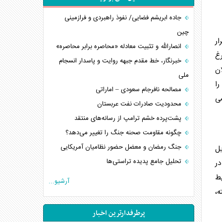
جاده ابریشم فضایی/ نفوذ راهبردی و فرازمینی
چین
ار
انصارالله و تثبیت معادله «محاصره برابر محاصره»
رغ
خبرنگار، خط مقدم جبهه روایت و پاسدار انسجام
ن
ملی
را
مصالحه نافرجام سعودی – اماراتی
صی
محدودیت صادرات نفت عربستان
پشت‌پرده خشم ترامپ از رسانه‌های منتقد
چگونه مقاومت صحنه جنگ را تغییر می‌دهد؟
جنگ رمضان و معضل حضور نظامیان آمریکایی
ل
تحلیل جامع پدیده تراستی‌ها
ر
تأثیر جنگ ایران و آمریکا بر اقتصاد جهانی
یط
آرشیو...
تخریب پل‌ها در اوکراین و فروپاشی روایت دوگانه
ه،
غرب
پرطرفدارترین اخبار
اربعین، کابوس مشترک تل‌آویو-واشنگتن