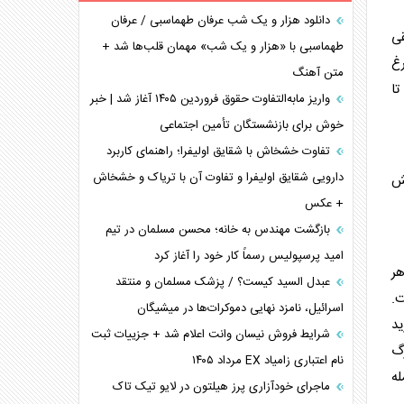
برنامه هفتم توسعه در نقطه کور سیاستگذاری
دانلود هزار و یک شب عرفان طهماسبی / عرفان
طقی
طهماسبی با «هزار و یک شب» مهمان قلب‌ها شد +
کنوانسیون دریای خزر در راستای منافع ملی است؟
رغ
متن آهنگ
اوکراین بازوی مخرب آمریکا در غرب آسیا
رخ می‌دهد. اگر شرایط و محدودیت‌های اضافی نیز به بازار تحمیل شود، ممکن است دامنه نوسانات بیشتر شود. با این حال، قیمت ۳۶۰ تا
اهمیت راهبردی اردن برای آمریکا
واریز مابه‌التفاوت حقوق فروردین ۱۴۰۵ آغاز شد | خبر
خوش برای بازنشستگان تأمین اجتماعی
پیام، ظرفیت بالفعل‌نشده تجارت ایران
همسویی عربستان با سنتکام علیه متحدان ایران
تفاوت خشخاش با شقایق اولیفرا؛ راهنمای کاربرد
ترامپ و توهم خلع سلاح حماس
دارویی شقایق اولیفرا و تفاوت آن با تریاک و خشخاش
یش
+ عکس
چرا کویت به دنبال شریک امنیتی جدید است؟
بازگشت مهندس به خانه؛ محسن مسلمان در تیم
امید پرسپولیس رسماً کار خود را آغاز کرد
هر
عبدل السید کیست؟ / پزشک مسلمان و منتقد
ت.
اسرائیل، نامزد نهایی دموکرات‌ها در میشیگان
ید
شرایط فروش نیسان وانت اعلام شد + جزییات ثبت
لابرگ
نام اعتباری زامیاد EX مرداد ۱۴۰۵
ه
ماجرای خودآزاری پرز هیلتون در لایو تیک تاک