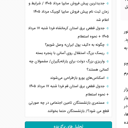
ا روبروست، دبیرکل فدراسیون طیور ضمن پیش‌بینی احتمال جهش قیمت مرغ به ۴۰۰
جدیدترین پیش فروش سایپا مرداد ۱۴۰۵ / شرایط و
ل
زمان ثبت نام پیش فروش سایپا کوییک مرداد ۱۴۰۵
اعلام شد
جدول قطعی برق استان کرمانشاه فردا شنبه ۱۷ مرداد
ور
۱۴۰۵ + نحوه استعلام
د.
چگونه به «کیف پول ایران» وصل شویم؟
۳ تا ۳۷۰ هزار تومان به
ریسک بزرگ استقلال روی آسانی با پنجره بسته
واریزی بزرگ دولت برای یارانه‌بگیران/ مشمولان چه
۶۰۰ هزار تومان قیمت‌گذاری شده و ران مرغ بدون پوست نیز با نرخ ۶۳۵
کسانی هستند؟
 هر کیلوگرم
اسکناس‌های یورو بازطراحی می‌شوند
جدول قطعی برق استان قم فردا شنبه ۱۷ مرداد ۱۴۰۵
ادین میوه و تره‌بار، هر شانه تخم‌مرغ با قیمت ۳۴۰ تا ۳۶۰ هزار
+ نحوه استعلام
ار
مستمری بازنشستگان تامین اجتماعی در چه صورتی
 در
قطع می شود؟/ بازنشستگان حتما بخوانند
ا،
ده
تحلیل های برگزیده