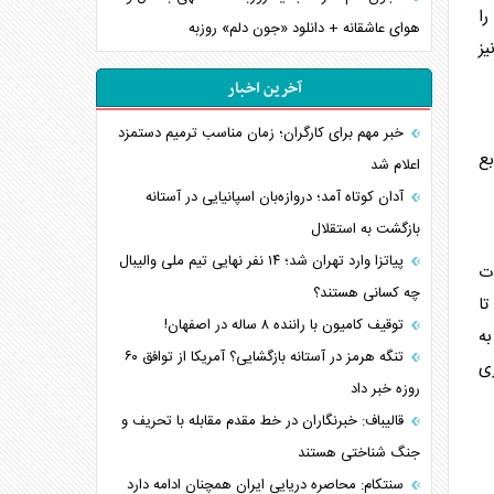
را
هوای عاشقانه + دانلود «جون دلم» روزبه
یز
آخرین اخبار
خبر مهم برای کارگران؛ زمان مناسب ترمیم دستمزد
بع
اعلام شد
آدان کوتاه آمد؛ دروازه‌بان اسپانیایی در آستانه
بازگشت به استقلال
پیاتزا وارد تهران شد؛ ۱۴ نفر نهایی تیم ملی والیبال
ات
چه کسانی هستند؟
شدید نقدینگی تعطیل شده‌اند و برخی واحد‌های مرغ تخم‌گذار نیز ظرفیت تولید خود را کاهش داده‌اند. با توجه به اینکه مصرف حدود ۲۵ تا
توقیف کامیون با راننده ۸ ساله در اصفهان!
به
تنگه هرمز در آستانه بازگشایی؟ آمریکا از توافق ۶۰
ری
روزه خبر داد
قالیباف: خبرنگاران در خط مقدم مقابله با تحریف و
جنگ شناختی هستند
سنتکام: محاصره دریایی ایران همچنان ادامه دارد