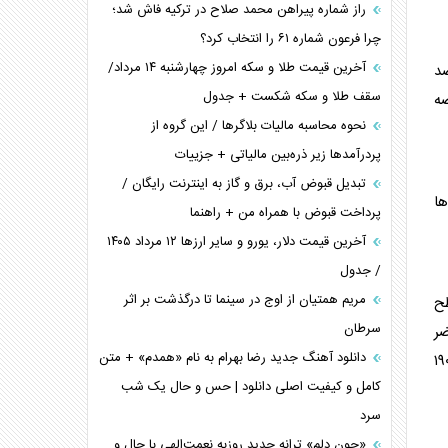
راز شماره پیراهن محمد صلاح در ترکیه فاش شد؛
چرا فرعون شماره ۶۱ را انتخاب کرد؟
آخرین قیمت طلا و سکه امروز چهارشنبه ۱۴ مرداد/
یسه با مدت مشابه سال گذشته، عرضه حدود ۳۰ درصد
سقف طلا و سکه شکست + جدول
 کشور عرضه
نحوه محاسبه مالیات بلاگر‌ها / این گروه از
پردرآمد‌ها زیر ذره‌بین مالیاتی + جزییات
تبدیل قبوض آب، برق و گاز به اینترنت رایگان /
ت‌ها
پرداخت قبوض با همراه من + راهنما
آخرین قیمت دلار، یورو و سایر ارز‌ها ۱۲ مرداد ۱۴۰۵
/ جدول
مریم همتیان از اوج در سینما تا درگذشت بر اثر
طح
سرطان
ضر
دانلود آهنگ جدید رضا بهرام به نام «همدم» + متن
تخم‌مرغ بین ۲۳۰ تا ۲۵۰ هزار تومان است، اما طی هفته گذشته این محصول به طور میانگین با قیمت ۱۸۵ تا ۱۹۰
کامل و کیفیت اصلی دانلود | حس و حال یک شب
سرد
«جون دلم» ترانه جدید روزبه نعمت‌الهی با حال و