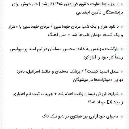
واریز مابه‌التفاوت حقوق فروردین ۱۴۰۵ آغاز شد | خبر خوش برای
تأثیر جنگ ایران و آمریکا بر اقتصاد جهانی
بازنشستگان تأمین اجتماعی
تخریب پل‌ها در اوکراین و فروپاشی روایت دوگانه غرب
دانلود هزار و یک شب عرفان طهماسبی / عرفان طهماسبی با «هزار
اربعین، کابوس مشترک تل‌آویو-واشنگتن
و یک شب» مهمان قلب‌ها شد + متن آهنگ
برنامه هفتم توسعه در نقطه کور سیاستگذاری
بازگشت مهندس به خانه؛ محسن مسلمان در تیم امید پرسپولیس
رسماً کار خود را آغاز کرد
کنوانسیون دریای خزر در راستای منافع ملی است؟
عبدل السید کیست؟ / پزشک مسلمان و منتقد اسرائیل، نامزد
اوکراین بازوی مخرب آمریکا در غرب آسیا
نهایی دموکرات‌ها در میشیگان
اهمیت راهبردی اردن برای آمریکا
شرایط فروش نیسان وانت اعلام شد + جزییات ثبت نام اعتباری
زامیاد EX مرداد ۱۴۰۵
پیام، ظرفیت بالفعل‌نشده تجارت ایران
ماجرای خودآزاری پرز هیلتون در لایو تیک تاک
همسویی عربستان با سنتکام علیه متحدان ایران