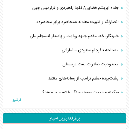
جاده ابریشم فضایی/ نفوذ راهبردی و فرازمینی چین
انصارالله و تثبیت معادله «محاصره برابر محاصره»
خبرنگار، خط مقدم جبهه روایت و پاسدار انسجام ملی
مصالحه نافرجام سعودی – اماراتی
محدودیت صادرات نفت عربستان
پشت‌پرده خشم ترامپ از رسانه‌های منتقد
چگونه مقاومت صحنه جنگ را تغییر می‌دهد؟
آرشیو...
جنگ رمضان و معضل حضور نظامیان آمریکایی
پرطرفدارترین اخبار
تحلیل جامع پدیده تراستی‌ها