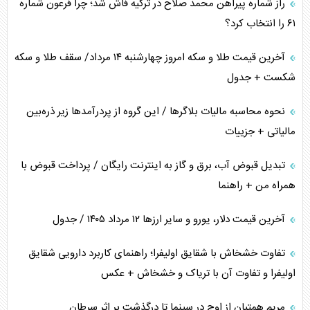
راز شماره پیراهن محمد صلاح در ترکیه فاش شد؛ چرا فرعون شماره
ترامپ و توهم خلع سلاح حماس
۶۱ را انتخاب کرد؟
چرا کویت به دنبال شریک امنیتی جدید است؟
آخرین قیمت طلا و سکه امروز چهارشنبه ۱۴ مرداد/ سقف طلا و سکه
شکست + جدول
نحوه محاسبه مالیات بلاگر‌ها / این گروه از پردرآمد‌ها زیر ذره‌بین
مالیاتی + جزییات
تبدیل قبوض آب، برق و گاز به اینترنت رایگان / پرداخت قبوض با
همراه من + راهنما
آخرین قیمت دلار، یورو و سایر ارز‌ها ۱۲ مرداد ۱۴۰۵ / جدول
تفاوت خشخاش با شقایق اولیفرا؛ راهنمای کاربرد دارویی شقایق
اولیفرا و تفاوت آن با تریاک و خشخاش + عکس
مریم همتیان از اوج در سینما تا درگذشت بر اثر سرطان