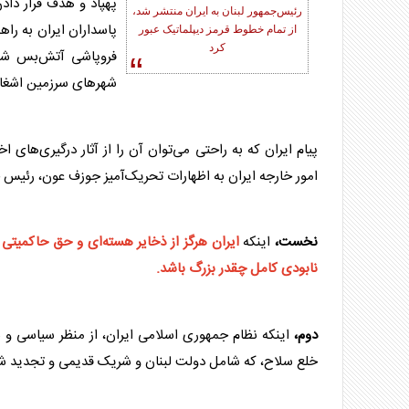
پهپاد و هدف قرار داد
رئیس‌جمهور
لبنان
به ایران منتشر شد،
پاسداران ایران به را
از تمام خطوط قرمز دیپلماتیک عبور
کرد
فروپاشی
آتش‌بس
شکن
شهرهای سرزمین اشغال
پیام ایران که به راحتی می‌توان آن را از آثار درگیری‌های اخی
امور خارجه ایران به اظهارات تحریک‌آمیز جوزف عون، رئیس
نخست،
اینکه
ایران هرگز از ذخایر هسته‌ای و حق حاکمیتی
نابودی کامل چقدر بزرگ باشد.
دوم،
اینکه نظام جمهوری اسلامی ایران، از منظر سیاسی و نظ
خلع سلاح، که شامل دولت
لبنان
و شریک قدیمی و تجدید شد