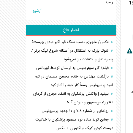
رسید
این پهپادها را که گران‌ترین پهپادهای نیروی هوایی این کشور به شمار می‌روند (هر کدام تقریباً بین 15
آرشیو...
اخبار داغ
عکس/ ماجرای نصب سنگ قبر اکبر عبدی چیست؟
شوک بزرگ به استقلال در آستانه شروع لیگ برتر /
پنجره نقل و انتقالات باز نمی‌شود
فیلم/ گل سوم بتیس به آرسنال توسط فورنالس
بازگشت مهندس به خانه؛ محسن مسلمان در تیم
امید پرسپولیس رسماً کار خود را آغاز کرد
د
ببینید | واکنش پزشکیان به انتقاد مجری از گرمای
دفتر رئیس‌جمهور و نبودن آب!
رونمایی از شماره ۷،۸ و ۱۰ جدید پرسپولیس
جشن تولد ساده نوه مسعود پزشکیان با خلاقیت
درست کردن کیک تراکتوری + عکس