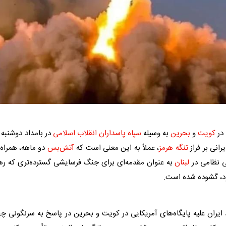
 در
کویت
و
بحرین
به وسیله
سپاه پاسداران انقلاب اسلامی
در بامداد دوشنبه 
رانی بر فراز
تنگه هرمز
، عملاً به این معنی است که
آتش‌بس
دو ماهه، همراه 
یی نظامی در
لبنان
به عنوان مقدمه‌ای برای جنگ فرسایشی گسترده‌تری که ره
بود، گشوده شده است.
ران علیه پایگاه‌های آمریکایی در
کویت
و
بحرین
در پاسخ به سرنگونی چها