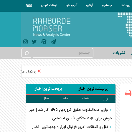
پیوندها
جستجو
آرشیو
آب و هوا
اوقات شرعی
RSS
نشریات
پزشکیان: هرگز نمی‌توان حوادث دی‌
پربیننده ترین اخبار
پربحث ترین اخبار
روز
هفته
ماه
سال
واریز مابه‌التفاوت حقوق فروردین ۱۴۰۵ آغاز شد | خبر
خوش برای بازنشستگان تأمین اجتماعی
نقل و انتقالات امروز فوتبال ایران؛ جدیدترین اخبار