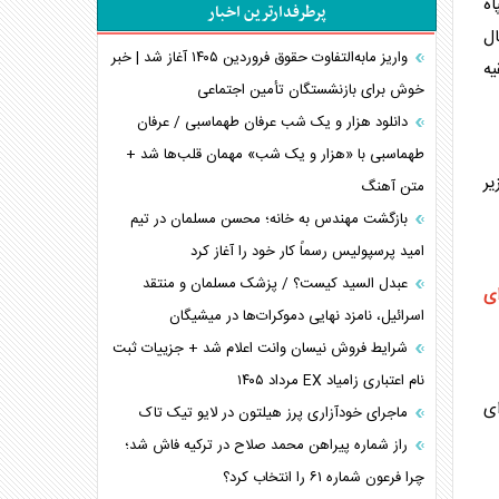
اه
پرطرفدارترین اخبار
اعتراف غرب به قدرت ایران در تثبیت معادلات
ال
خطای راهبردی ترامپ مقابل برزیل
واریز مابه‌التفاوت حقوق فروردین ۱۴۰۵ آغاز شد | خبر
یه
متن و حاشیه سفر نتانیاهو به آمریکا
خوش برای بازنشستگان تأمین اجتماعی
نقش راهبردی ایران در دیپلماسی غذایی جهان
دانلود هزار و یک شب عرفان طهماسبی / عرفان
فضای مجازی، چالش تربیتی خانواده‌ها
طهماسبی با «هزار و یک شب» مهمان قلب‌ها شد +
ر
متن آهنگ
پیامدهای خطرناک حمله اوکراین به کشتی ایرانی
تجارت خارجی، تحریم و محاصره
بازگشت مهندس به خانه؛ محسن مسلمان در تیم
امید پرسپولیس رسماً کار خود را آغاز کرد
عبدل السید کیست؟ / پزشک مسلمان و منتقد
ای
اسرائیل، نامزد نهایی دموکرات‌ها در میشیگان
شرایط فروش نیسان وانت اعلام شد + جزییات ثبت
نام اعتباری زامیاد EX مرداد ۱۴۰۵
ای
ماجرای خودآزاری پرز هیلتون در لایو تیک تاک
راز شماره پیراهن محمد صلاح در ترکیه فاش شد؛
چرا فرعون شماره ۶۱ را انتخاب کرد؟