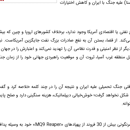
ا) علیه جنگ با ایران و کاهش اختیارات
فتی یا اقتصادی آمریکا وجود ندارد، برخلاف کشورهای اروپا و چین که بیش
) از آنجا عبور می‌کند. از قضا، بستن آن به نفع صادرات بزرگ نفت جایگزین آمریکاست. نب
ر از نظر امنیتی و قدرت نظامی آن را تهدید نمی‌کند و اعتبارش را در جهان 
 کل منطقه غرب آسیا، ثروت آن و موقعیت راهبردی جهانی خود را از زمان ج
تی جنگ تحمیلی علیه ایران و نتیجه آن را در چند کلمه خلاصه کرد و گف
کل نخواهد گرفت؛ خوش‌خیالی دیپلماتیک، هزینه سنگینی دارد و صلح پایدا
انه.
وقتی فرماندهی نیروی هوایی آمریکا اعلام می‌کند پس از سرنگونی بیش از 30 فروند از پهپادهای «MQ9 Reaper» خود به 