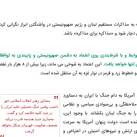
 به مذاکرات مستقیم
لبنان
و رژیم صهیونیستی در واشنگتن ابراز نگرانی کرد
دچار شود و «مذاکره برای مذاکره» باشد.
ابط و با شرط‌بندی روی اعتماد به دشمن صهیونیستی و پایبندی به توافق
تنها خواهد یافت.
این اعتماد به شوخی می ماند، زیرا بیش از ۸ هزار 
 خطوط زرد و قرمز در نوار غزه به آن منتقل شده است.
مریکا به دام جنگ با ایران به دستاورد
مشاور رهبر انقلاب اسلامی حق
‌ملاحظگی و بی‌سوادی سیاسی و نظامی
داشت وقتی جنگ تحمیلی علیه ایران را
 را به جنگ
لبنان
بکشاند. با وجود این،
در چند کلمه خلاصه کرد و گفت:
معماری جدید هندسه قدرت برپایه
 شده است دولت پنهان آمریکا به سرعت
تضعیف مقاومت قهرمان شکل نخواهد
ی ارتش و نیروهای امنیتی در اعتراض و
گرفت