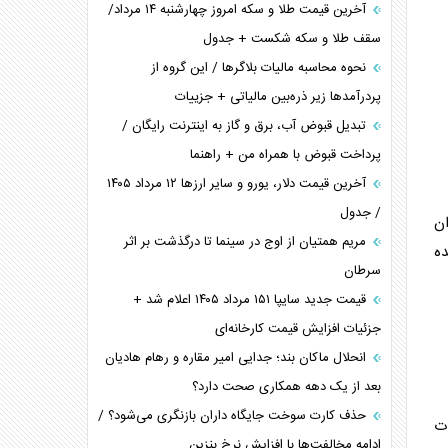
آخرین قیمت طلا و سکه امروز چهارشنبه ۱۴ مرداد/
سقف طلا و سکه شکست + جدول
نحوه محاسبه مالیات بلاگر‌ها / این گروه از
پردرآمد‌ها زیر ذره‌بین مالیاتی + جزییات
تبدیل قبوض آب، برق و گاز به اینترنت رایگان /
پرداخت قبوض با همراه من + راهنما
آخرین قیمت دلار، یورو و سایر ارز‌ها ۱۲ مرداد ۱۴۰۵
/ جدول
ان
مریم همتیان از اوج در سینما تا درگذشت بر اثر
ده
سرطان
قیمت جدید سایپا ۱۵۱ مرداد ۱۴۰۵ اعلام شد +
جزئیات افزایش قیمت کارخانه‌ای
انحلال ماکان بند؛ جدایی امیر مقاره و رهام هادیان
بعد از یک دهه همکاری صحت دارد؟
حذف کارت سوخت جایگاه داران بازنگری می‌شود؟ /
ت
ادامه مخالفت‌ها با افزایش نرخ بنزین