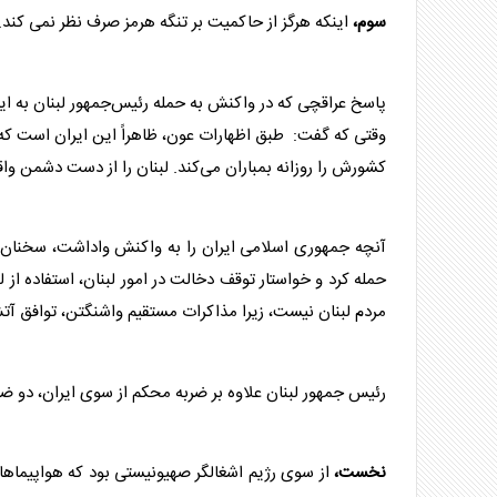
سوم،
اینکه هرگز از حاکمیت بر
تنگه هرمز
صرف نظر نمی کند.
پاسخ عراقچی که در واکنش به حمله رئیس‌جمهور
لبنان
به ایر
وقتی که گفت: طبق اظهارات عون، ظاهراً این ایران است 
کشورش را روزانه
بمباران
می‌کند.
لبنان
را از دست دشمن واق
آنچه جمهوری اسلامی ایران را به واکنش واداشت، سخنا
حمله کرد و خواستار توقف دخالت در امور
لبنان
، استفاده از
ل
مردم
لبنان
نیست، زیرا مذاکرات مستقیم واشنگتن، توافق
آت
رئیس جمهور
لبنان
علاوه بر ضربه محکم از سوی ایران، دو ضرب
نخست،
از سوی رژیم اشغالگر صهیونیستی بود که هواپیماه