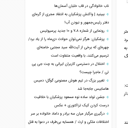
ناب خانوادگی در قاب خلبان آسمان‌ها
ببینید | واکنش پزشکیان به انتقاد مجری از گرمای
دفتر رئیس‌جمهور و نبودن آب!
رونمایی از شماره ۷،۸ و ۱۰ جدید پرسپولیس
تر
پزشکیان: هرگز نمی‌توان حوادث دی‌ماه را از یاد برد/
رد
چهره‌ای که برخی از آیت‌الله سید مجتبی خامنه‌ای
به
ترسیم می‌کنند، با واقعیت متفاوت است
نگ
اختلال در دسترسی کاربران ایرانی به چت جی پی
تی / ماجرا چیست؟
تغییر بزرگ در تیم هوش مصنوعی گوگل؛ دمیس
ت:
هاسابیس جابه‌جا شد
ر
جشن تولد ساده نوه مسعود پزشکیان با خلاقیت
درست کردن کیک تراکتوری + عکس
درگیری مرگبار میان سه برادر و داماد خانواده بر سر
اختلافات ملکی و ارث / همسایه بی‌طرف در دعوا به قتل
وسیله پدافند