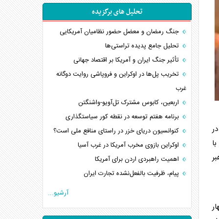
تحلیل های برگزیده
جنگ رمضان و معضل حضور نظامیان آمریکایی
تحلیل جامع پدیده تراستی‌ها
تأثیر جنگ ایران و آمریکا بر اقتصاد جهانی
تخریب پل‌ها در اوکراین و فروپاشی روایت دوگانه
غرب
اربعین، کابوس مشترک تل‌آویو-واشنگتن
برنامه هفتم توسعه در نقطه کور سیاستگذاری
در
کنوانسیون دریای خزر در راستای منافع ملی است؟
با
اوکراین بازوی مخرب آمریکا در غرب آسیا
بر
اهمیت راهبردی اردن برای آمریکا
پیام، ظرفیت بالفعل‌نشده تجارت ایران
همسویی عربستان با سنتکام علیه متحدان ایران
آرشیو...
ترامپ و توهم خلع سلاح حماس
ر
چرا کویت به دنبال شریک امنیتی جدید است؟