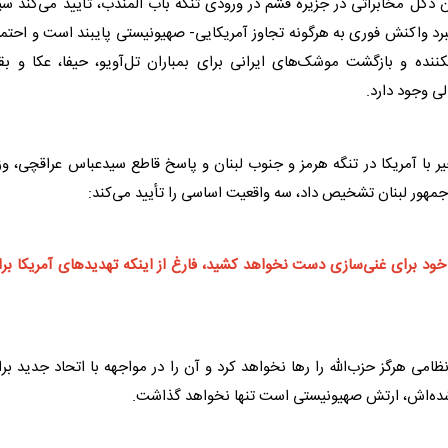
ن دکل مخابراتی در
جزیره قشم
در ورودی تنگه باب المندب، تأیید می‌کند سپ
هبرد واکنش فوری به هرگونه تجاوز آمریکایی- صهیونیستی پایبند است و احتم
نده و بازگشت موشک‌های ایرانی برای
بمباران
تل‌آویو، حیفا، عکا و بق
ی وجود دارد.
ر با آمریکا در
تنگه هرمز
و جنوب
لبنان
و پاسخ قاطع سیدعباس عراقچی، وزی
 جمهور
لبنان
تشخیص داد، سه واقعیت اساسی را تأیید می‌کند:
 خود برای غنی‌سازی دست نخواهد کشید، فارغ از اینکه تهدیدهای آمریکا بر
امی هرگز حزب‌الله را رها نخواهد کرد و آن را در مواجهه با اتحاد جدید بر
ه‌اش، ارتش صهیونیستی است تنها نخواهد گذاشت.