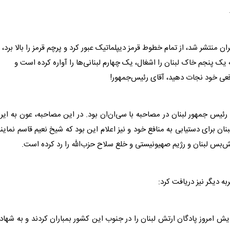
ان منتشر شد، از تمام خطوط قرمز دیپلماتیک عبور کرد و پرچم قرمز را بالا برد،
که یک پنجم خاک
لبنان
را اشغال، یک چهارم
لبنان
ی‌ها را آواره کرده است و
عی خود نجات دهید، آقای رئیس‌جمهور!
ن رئیس جمهور
لبنان
در مصاحبه با سی‌ان‌ان بود. در این مصاحبه، عون به ایر
بنان
برای دستیابی به منافع خود و نیز اعلام این بود که شیخ نعیم قاسم نماین
ش‌بس
لبنان
و رژیم صهیونیستی و خلع سلاح حزب‌الله را رد کرده است.
ه دیگر نیز دریافت کرد:
ایش امروز پادگان ارتش
لبنان
را در جنوب این کشور
بمباران
کردند و به شهاد