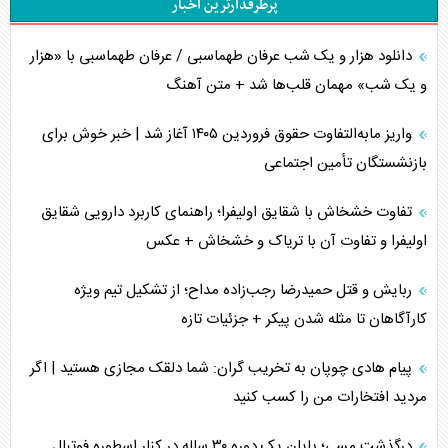
پرطرفدارترین اخبار
دانلود هزار و یک شب عرفان طهماسبی / عرفان طهماسبی با «هزار
و یک شب» مهمان قلب‌ها شد + متن آهنگ
واریز مابه‌التفاوت حقوق فروردین ۱۴۰۵ آغاز شد | خبر خوش برای
بازنشستگان تأمین اجتماعی
تفاوت خشخاش با شقایق اولیفرا؛ راهنمای کاربرد دارویی شقایق
اولیفرا و تفاوت آن با تریاک و خشخاش + عکس
ربایش و قتل حمیدرضا رجب‌زاده مداح؛ از تشکیل تیم ویژه
کارآگاهان تا مثله شدن پیکر + جزئیات تازه
پیام هادی چوپان به تخریب گران: شما دلقک مجازی هستید | اگر
مردید افتخارات من را کسب کنید
درگذشت مسی؛ پایان یک دوره ۳۰ ساله در کنار اسطوره فوتبال