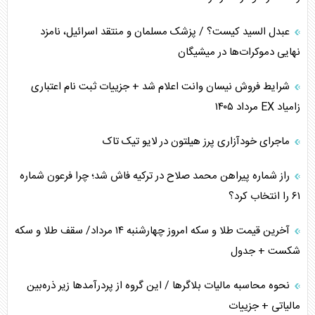
کنوانسیون دریای خزر در راستای منافع ملی است؟
عبدل السید کیست؟ / پزشک مسلمان و منتقد اسرائیل، نامزد
اوکراین بازوی مخرب آمریکا در غرب آسیا
نهایی دموکرات‌ها در میشیگان
اهمیت راهبردی اردن برای آمریکا
شرایط فروش نیسان وانت اعلام شد + جزییات ثبت نام اعتباری
زامیاد EX مرداد ۱۴۰۵
پیام، ظرفیت بالفعل‌نشده تجارت ایران
ماجرای خودآزاری پرز هیلتون در لایو تیک تاک
همسویی عربستان با سنتکام علیه متحدان ایران
راز شماره پیراهن محمد صلاح در ترکیه فاش شد؛ چرا فرعون شماره
ترامپ و توهم خلع سلاح حماس
۶۱ را انتخاب کرد؟
چرا کویت به دنبال شریک امنیتی جدید است؟
آخرین قیمت طلا و سکه امروز چهارشنبه ۱۴ مرداد/ سقف طلا و سکه
شکست + جدول
نحوه محاسبه مالیات بلاگر‌ها / این گروه از پردرآمد‌ها زیر ذره‌بین
مالیاتی + جزییات