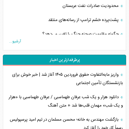
محدودیت صادرات نفت عربستان
پشت‌پرده خشم ترامپ از رسانه‌های منتقد
چگونه مقاومت صحنه جنگ را تغییر می‌دهد؟
آرشیو...
جنگ رمضان و معضل حضور نظامیان آمریکایی
پرطرفدارترین اخبار
تحلیل جامع پدیده تراستی‌ها
واریز مابه‌التفاوت حقوق فروردین ۱۴۰۵ آغاز شد | خبر خوش برای
تأثیر جنگ ایران و آمریکا بر اقتصاد جهانی
بازنشستگان تأمین اجتماعی
تخریب پل‌ها در اوکراین و فروپاشی روایت دوگانه غرب
دانلود هزار و یک شب عرفان طهماسبی / عرفان طهماسبی با «هزار
اربعین، کابوس مشترک تل‌آویو-واشنگتن
و یک شب» مهمان قلب‌ها شد + متن آهنگ
برنامه هفتم توسعه در نقطه کور سیاستگذاری
بازگشت مهندس به خانه؛ محسن مسلمان در تیم امید پرسپولیس
رسماً کار خود را آغاز کرد