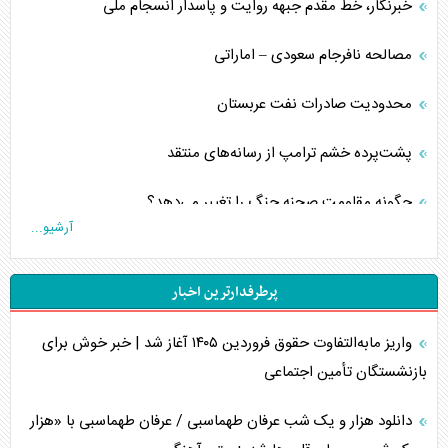
خبرنگار، خط مقدم جبهه روایت و پاسدار انسجام ملی
مصالحه نافرجام سعودی – اماراتی
محدودیت صادرات نفت عربستان
پشت‌پرده خشم ترامپ از رسانه‌های منتقد
چگونه مقاومت صحنه جنگ را تغییر می‌دهد؟
آرشیو...
جنگ رمضان و معضل حضور نظامیان آمریکایی
پرطرفدارترین اخبار
تحلیل جامع پدیده تراستی‌ها
واریز مابه‌التفاوت حقوق فروردین ۱۴۰۵ آغاز شد | خبر خوش برای
تأثیر جنگ ایران و آمریکا بر اقتصاد جهانی
بازنشستگان تأمین اجتماعی
تخریب پل‌ها در اوکراین و فروپاشی روایت دوگانه غرب
دانلود هزار و یک شب عرفان طهماسبی / عرفان طهماسبی با «هزار
اربعین، کابوس مشترک تل‌آویو-واشنگتن