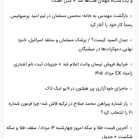
و یک شب» مهمان قلب‌ها شد + متن آهنگ
برنامه هفتم توسعه در نقطه کور سیاستگذاری
بازگشت مهندس به خانه؛ محسن مسلمان در تیم امید پرسپولیس
رسماً کار خود را آغاز کرد
کنوانسیون دریای خزر در راستای منافع ملی است؟
عبدل السید کیست؟ / پزشک مسلمان و منتقد اسرائیل، نامزد
اوکراین بازوی مخرب آمریکا در غرب آسیا
نهایی دموکرات‌ها در میشیگان
اهمیت راهبردی اردن برای آمریکا
شرایط فروش نیسان وانت اعلام شد + جزییات ثبت نام اعتباری
زامیاد EX مرداد ۱۴۰۵
پیام، ظرفیت بالفعل‌نشده تجارت ایران
ماجرای خودآزاری پرز هیلتون در لایو تیک تاک
همسویی عربستان با سنتکام علیه متحدان ایران
راز شماره پیراهن محمد صلاح در ترکیه فاش شد؛ چرا فرعون شماره
ترامپ و توهم خلع سلاح حماس
۶۱ را انتخاب کرد؟
چرا کویت به دنبال شریک امنیتی جدید است؟
آخرین قیمت طلا و سکه امروز چهارشنبه ۱۴ مرداد/ سقف طلا و سکه
شکست + جدول