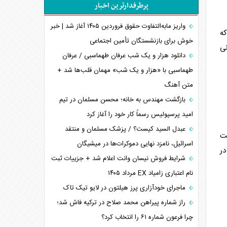
پرطرفدارترین اخبار
پیام، ظرفیت بالفعل‌نشده تجارت ایران
همسویی عربستان با سنتکام علیه متحدان ایران
واریز مابه‌التفاوت حقوق فروردین ۱۴۰۵ آغاز شد | خبر
 که
ترامپ و توهم خلع سلاح حماس
خوش برای بازنشستگان تأمین اجتماعی
سال ۱۴۰۵ مجوز قانونی
چرا کویت به دنبال شریک امنیتی جدید است؟
دانلود هزار و یک شب عرفان طهماسبی / عرفان
اعتراف غرب به قدرت ایران در تثبیت معادلات
طهماسبی با «هزار و یک شب» مهمان قلب‌ها شد +
متن آهنگ
خطای راهبردی ترامپ مقابل برزیل
متن و حاشیه سفر نتانیاهو به آمریکا
بازگشت مهندس به خانه؛ محسن مسلمان در تیم
امید پرسپولیس رسماً کار خود را آغاز کرد
عبدل السید کیست؟ / پزشک مسلمان و منتقد
است
اسرائیل، نامزد نهایی دموکرات‌ها در میشیگان
در
شرایط فروش نیسان وانت اعلام شد + جزییات ثبت
نام اعتباری زامیاد EX مرداد ۱۴۰۵
ماجرای خودآزاری پرز هیلتون در لایو تیک تاک
راز شماره پیراهن محمد صلاح در ترکیه فاش شد؛
چرا فرعون شماره ۶۱ را انتخاب کرد؟