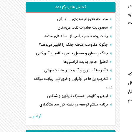
فت است. پس از اجرای ۴۰ درصد در
تحلیل های برگزیده
 به
مصالحه نافرجام سعودی – اماراتی
ری، از ۹۰ درصد نسبت
محدودیت صادرات نفت عربستان
پشت‌پرده خشم ترامپ از رسانه‌های منتقد
چگونه مقاومت صحنه جنگ را تغییر می‌دهد؟
جنگ رمضان و معضل حضور نظامیان آمریکایی
تحلیل جامع پدیده تراستی‌ها
تأثیر جنگ ایران و آمریکا بر اقتصاد جهانی
ه
تخریب پل‌ها در اوکراین و فروپاشی روایت دوگانه
حداقل
غرب
ده (از مبلغ
اربعین، کابوس مشترک تل‌آویو-واشنگتن
تم
برنامه هفتم توسعه در نقطه کور سیاستگذاری
کنوانسیون دریای خزر در راستای منافع ملی است؟
آرشیو...
اوکراین بازوی مخرب آمریکا در غرب آسیا
اهمیت راهبردی اردن برای آمریکا