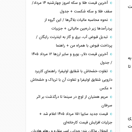
آخرین قیمت طلا و سکه امروز چهارشنبه ۱۴ مرداد/
ین معیشت
سقف طلا و سکه شکست + جدول
نحوه محاسبه مالیات بلاگر‌ها / این گروه از
پردرآمد‌ها زیر ذره‌بین مالیاتی + جزییات
تبدیل قبوض آب، برق و گاز به اینترنت رایگان /
پرداخت قبوض با همراه من + راهنما
آخرین قیمت دلار، یورو و سایر ارز‌ها ۱۲ مرداد ۱۴۰۵
به
/ جدول
تا
تفاوت خشخاش با شقایق اولیفرا؛ راهنمای کاربرد
دارویی شقایق اولیفرا و تفاوت آن با تریاک و خشخاش
+ عکس
مریم همتیان از اوج در سینما تا درگذشت بر اثر
سرطان
قیمت جدید سایپا ۱۵۱ مرداد ۱۴۰۵ اعلام شد +
زی
جزئیات افزایش قیمت کارخانه‌ای
ت
انحلال ماکان بند؛ جدایی امیر مقاره و رهام هادیان