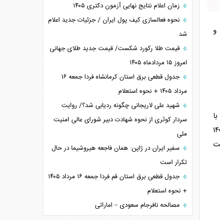
زمان اعلام نتایج نهایی آزمون دکتری ۱۴۰۵
نحوه فعالسازی کیف پول ایران / جزئیات جدید اعلام
و
شد
قیمت طلا رکورد شکست/ قیمت جدید طلای جهانی
امروز ۱۵ مردادماه ۱۴۰۵
جدول قطعی برق استان کرمانشاه فردا جمعه ۱۶
مرداد ۱۴۰۵ + نحوه استعلام
شهید علی لاریجانی چگونه ردیابی شد؟/ روایت
و توافق با
سردار کوثری از نحوه شهادت دبیر شورای عالی امنیت
۶۰ درصد افزایش یافته و مبلغ مستمری آنان در سال ۱۴۰۵
ملی
 مبلغ ثابت
سفیر ایران در ژاپن: همان فاجعه هیروشیما در حال
تکرار است
جدول قطعی برق استان قم فردا جمعه ۱۶ مرداد ۱۴۰۵
+ نحوه استعلام
مصالحه نافرجام سعودی – اماراتی