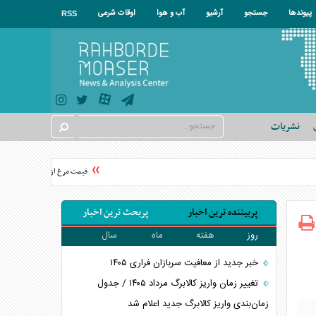
پیوندها
جستجو
آرشیو
آب و هوا
اوقات شرعی
RSS
نشریات
قیمت مرغ از نیمه مرداد تغییر می‌
پربیننده ترین اخبار
پربحث ترین اخبار
روز
هفته
ماه
سال
خبر جدید از معافیت سربازان فراری ۱۴۰۵
تغییر زمان واریز کالابرگ مرداد ۱۴۰۵ / جدول
زمان‌بندی واریز کالابرگ جدید اعلام شد