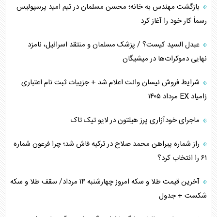
برنامه هفتم توسعه در نقطه کور سیاستگذاری
بازگشت مهندس به خانه؛ محسن مسلمان در تیم امید پرسپولیس
رسماً کار خود را آغاز کرد
کنوانسیون دریای خزر در راستای منافع ملی است؟
عبدل السید کیست؟ / پزشک مسلمان و منتقد اسرائیل، نامزد
اوکراین بازوی مخرب آمریکا در غرب آسیا
نهایی دموکرات‌ها در میشیگان
اهمیت راهبردی اردن برای آمریکا
شرایط فروش نیسان وانت اعلام شد + جزییات ثبت نام اعتباری
زامیاد EX مرداد ۱۴۰۵
پیام، ظرفیت بالفعل‌نشده تجارت ایران
ماجرای خودآزاری پرز هیلتون در لایو تیک تاک
همسویی عربستان با سنتکام علیه متحدان ایران
راز شماره پیراهن محمد صلاح در ترکیه فاش شد؛ چرا فرعون شماره
ترامپ و توهم خلع سلاح حماس
۶۱ را انتخاب کرد؟
چرا کویت به دنبال شریک امنیتی جدید است؟
آخرین قیمت طلا و سکه امروز چهارشنبه ۱۴ مرداد/ سقف طلا و سکه
شکست + جدول