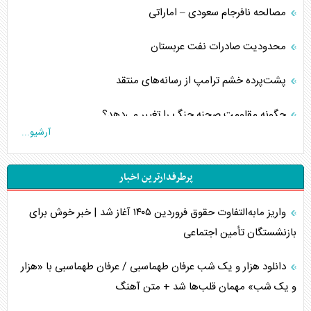
مصالحه نافرجام سعودی – اماراتی
محدودیت صادرات نفت عربستان
پشت‌پرده خشم ترامپ از رسانه‌های منتقد
چگونه مقاومت صحنه جنگ را تغییر می‌دهد؟
آرشیو...
جنگ رمضان و معضل حضور نظامیان آمریکایی
پرطرفدارترین اخبار
تحلیل جامع پدیده تراستی‌ها
واریز مابه‌التفاوت حقوق فروردین ۱۴۰۵ آغاز شد | خبر خوش برای
تأثیر جنگ ایران و آمریکا بر اقتصاد جهانی
بازنشستگان تأمین اجتماعی
تخریب پل‌ها در اوکراین و فروپاشی روایت دوگانه غرب
دانلود هزار و یک شب عرفان طهماسبی / عرفان طهماسبی با «هزار
اربعین، کابوس مشترک تل‌آویو-واشنگتن
و یک شب» مهمان قلب‌ها شد + متن آهنگ