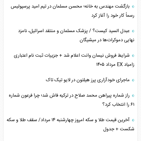
برنامه هفتم توسعه در نقطه کور سیاستگذاری
بازگشت مهندس به خانه؛ محسن مسلمان در تیم امید پرسپولیس
رسماً کار خود را آغاز کرد
کنوانسیون دریای خزر در راستای منافع ملی است؟
عبدل السید کیست؟ / پزشک مسلمان و منتقد اسرائیل، نامزد
اوکراین بازوی مخرب آمریکا در غرب آسیا
نهایی دموکرات‌ها در میشیگان
اهمیت راهبردی اردن برای آمریکا
شرایط فروش نیسان وانت اعلام شد + جزییات ثبت نام اعتباری
زامیاد EX مرداد ۱۴۰۵
پیام، ظرفیت بالفعل‌نشده تجارت ایران
ماجرای خودآزاری پرز هیلتون در لایو تیک تاک
همسویی عربستان با سنتکام علیه متحدان ایران
راز شماره پیراهن محمد صلاح در ترکیه فاش شد؛ چرا فرعون شماره
ترامپ و توهم خلع سلاح حماس
۶۱ را انتخاب کرد؟
چرا کویت به دنبال شریک امنیتی جدید است؟
آخرین قیمت طلا و سکه امروز چهارشنبه ۱۴ مرداد/ سقف طلا و سکه
شکست + جدول