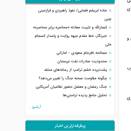
ی
ای
جاده ابریشم فضایی/ نفوذ راهبردی و فرازمینی
چین
انصارالله و تثبیت معادله «محاصره برابر محاصره»
خبرنگار، خط مقدم جبهه روایت و پاسدار انسجام
و
ملی
مصالحه نافرجام سعودی – اماراتی
محدودیت صادرات نفت عربستان
غرب
پشت‌پرده خشم ترامپ از رسانه‌های منتقد
چگونه مقاومت صحنه جنگ را تغییر می‌دهد؟
جنگ رمضان و معضل حضور نظامیان آمریکایی
تحلیل جامع پدیده تراستی‌ها
ری
تأثیر جنگ ایران و آمریکا بر اقتصاد جهانی
آرشیو...
تخریب پل‌ها در اوکراین و فروپاشی روایت دوگانه
غرب
پرطرفدارترین اخبار
اربعین، کابوس مشترک تل‌آویو-واشنگتن