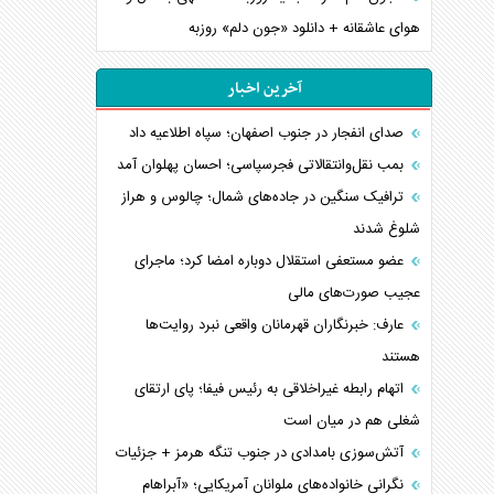
هوای عاشقانه + دانلود «جون دلم» روزبه
آخرین اخبار
صدای انفجار در جنوب اصفهان؛ سپاه اطلاعیه داد
بمب نقل‌وانتقالاتی فجرسپاسی؛ احسان پهلوان آمد
ترافیک سنگین در جاده‌های شمال؛ چالوس و هراز
شلوغ شدند
عضو مستعفی استقلال دوباره امضا کرد؛ ماجرای
عجیب صورت‌های مالی
عارف: خبرنگاران قهرمانان واقعی نبرد روایت‌ها
هستند
اتهام رابطه غیراخلاقی به رئیس فیفا؛ پای ارتقای
شغلی هم در میان است
آتش‌سوزی بامدادی در جنوب تنگه هرمز + جزئیات
نگرانی خانواده‌های ملوانان آمریکایی؛ «آبراهام