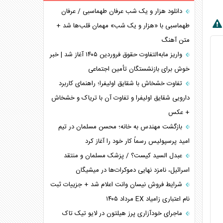
برنامه هفتم توسعه در نقطه کور سیاستگذاری
دانلود هزار و یک شب عرفان طهماسبی / عرفان
طهماسبی با «هزار و یک شب» مهمان قلب‌ها شد +
کنوانسیون دریای خزر در راستای منافع ملی است؟
متن آهنگ
اوکراین بازوی مخرب آمریکا در غرب آسیا
اهمیت راهبردی اردن برای آمریکا
واریز مابه‌التفاوت حقوق فروردین ۱۴۰۵ آغاز شد | خبر
خوش برای بازنشستگان تأمین اجتماعی
پیام، ظرفیت بالفعل‌نشده تجارت ایران
همسویی عربستان با سنتکام علیه متحدان ایران
تفاوت خشخاش با شقایق اولیفرا؛ راهنمای کاربرد
ترامپ و توهم خلع سلاح حماس
دارویی شقایق اولیفرا و تفاوت آن با تریاک و خشخاش
+ عکس
چرا کویت به دنبال شریک امنیتی جدید است؟
بازگشت مهندس به خانه؛ محسن مسلمان در تیم
امید پرسپولیس رسماً کار خود را آغاز کرد
عبدل السید کیست؟ / پزشک مسلمان و منتقد
اسرائیل، نامزد نهایی دموکرات‌ها در میشیگان
شرایط فروش نیسان وانت اعلام شد + جزییات ثبت
نام اعتباری زامیاد EX مرداد ۱۴۰۵
ماجرای خودآزاری پرز هیلتون در لایو تیک تاک