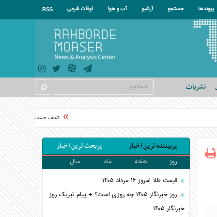
پیوندها
جستجو
آرشیو
آب و هوا
اوقات شرعی
RSS
نشریات
کشف جسد مجهول‌الهویه در محد
پربیننده ترین اخبار
پربحث ترین اخبار
روز
هفته
ماه
سال
قیمت طلا امروز ۱۶ مرداد ۱۴۰۵
روز خبرنگار ۱۴۰۵ چه روزی است؟ + پیام تبریک روز
خبرنگار ۱۴۰۵