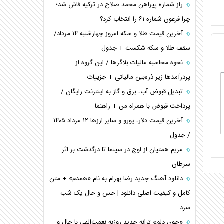
راز شماره پیراهن محمد صلاح در ترکیه فاش شد؛
چرا فرعون شماره ۶۱ را انتخاب کرد؟
آخرین قیمت طلا و سکه امروز چهارشنبه ۱۴ مرداد/
سقف طلا و سکه شکست + جدول
نحوه محاسبه مالیات بلاگر‌ها / این گروه از
پردرآمد‌ها زیر ذره‌بین مالیاتی + جزییات
تبدیل قبوض آب، برق و گاز به اینترنت رایگان /
پرداخت قبوض با همراه من + راهنما
آخرین قیمت دلار، یورو و سایر ارز‌ها ۱۲ مرداد ۱۴۰۵
/ جدول
مریم همتیان از اوج در سینما تا درگذشت بر اثر
سرطان
دانلود آهنگ جدید رضا بهرام به نام «همدم» + متن
کامل و کیفیت اصلی دانلود | حس و حال یک شب
سرد
«جون دلم» ترانه جدید روزبه نعمت‌الهی با حال و