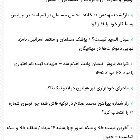
کنوانسیون دریای خزر در راستای منافع ملی است؟
بازگشت مهندس به خانه؛ محسن مسلمان در تیم امید پرسپولیس
اوکراین بازوی مخرب آمریکا در غرب آسیا
رسماً کار خود را آغاز کرد
اهمیت راهبردی اردن برای آمریکا
عبدل السید کیست؟ / پزشک مسلمان و منتقد اسرائیل، نامزد
نهایی دموکرات‌ها در میشیگان
پیام، ظرفیت بالفعل‌نشده تجارت ایران
شرایط فروش نیسان وانت اعلام شد + جزییات ثبت نام اعتباری
همسویی عربستان با سنتکام علیه متحدان ایران
زامیاد EX مرداد ۱۴۰۵
ترامپ و توهم خلع سلاح حماس
ماجرای خودآزاری پرز هیلتون در لایو تیک تاک
چرا کویت به دنبال شریک امنیتی جدید است؟
راز شماره پیراهن محمد صلاح در ترکیه فاش شد؛ چرا فرعون شماره
۶۱ را انتخاب کرد؟
آخرین قیمت طلا و سکه امروز چهارشنبه ۱۴ مرداد/ سقف طلا و سکه
شکست + جدول