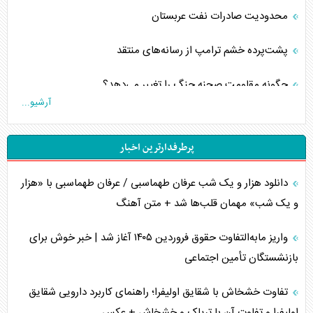
محدودیت صادرات نفت عربستان
پشت‌پرده خشم ترامپ از رسانه‌های منتقد
چگونه مقاومت صحنه جنگ را تغییر می‌دهد؟
آرشیو...
جنگ رمضان و معضل حضور نظامیان آمریکایی
پرطرفدارترین اخبار
تحلیل جامع پدیده تراستی‌ها
دانلود هزار و یک شب عرفان طهماسبی / عرفان طهماسبی با «هزار
تأثیر جنگ ایران و آمریکا بر اقتصاد جهانی
و یک شب» مهمان قلب‌ها شد + متن آهنگ
تخریب پل‌ها در اوکراین و فروپاشی روایت دوگانه غرب
واریز مابه‌التفاوت حقوق فروردین ۱۴۰۵ آغاز شد | خبر خوش برای
اربعین، کابوس مشترک تل‌آویو-واشنگتن
بازنشستگان تأمین اجتماعی
برنامه هفتم توسعه در نقطه کور سیاستگذاری
تفاوت خشخاش با شقایق اولیفرا؛ راهنمای کاربرد دارویی شقایق
اولیفرا و تفاوت آن با تریاک و خشخاش + عکس