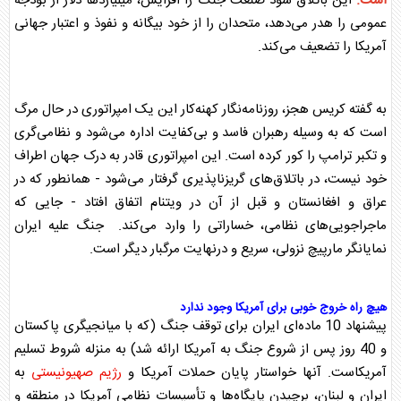
است.
این باتلاق سود صنعت جنگ را افزایش، میلیاردها دلار از بودجه
عمومی را هدر می‌دهد، متحدان را از خود بیگانه و نفوذ و اعتبار جهانی
آمریکا را تضعیف می‌کند.
به گفته کریس هجز، روزنامه‌نگار کهنه‌کار این یک امپراتوری در حال مرگ
است که به وسیله رهبران فاسد و بی‌کفایت اداره می‌شود و نظامی‌گری
و تکبر ترامپ را کور کرده است. این امپراتوری قادر به درک جهان اطراف
خود نیست، در باتلاق‌های گریزناپذیری گرفتار می‌شود - همانطور که در
عراق و افغانستان و قبل از آن در ویتنام اتفاق افتاد - جایی که
ماجراجویی‌های نظامی، خساراتی را وارد می‌کند. جنگ علیه ایران
نمایانگر مارپیچ نزولی، سریع و درنهایت مرگبار دیگر است.
هیچ راه خروج خوبی برای آمریکا وجود ندارد
پیشنهاد 10 ماده‌ای ایران برای
توقف جنگ
(که با میانجیگری پاکستان
و 40 روز پس از شروع جنگ به آمریکا ارائه شد) به منزله‌ شروط تسلیم
آمریکاست. آنها خواستار پایان حملات آمریکا و
رژیم صهیونیستی
به
ایران و لبنان، برچیدن پایگاه‌ها و تأسیسات نظامی آمریکا در منطقه و