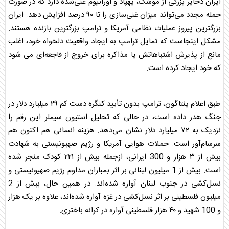
ایران ذخایر بزرگی از موشک، پهپاد و اورانیوم غنی‌شده دارد که در صورت
حمله مجدد می‌تواند میزان غنی‌سازی را تا ۹۰ درصد افزایش دهد. ایران
بزرگترین پیروز عملیات نظامی آمریکا و ترامپ بزرگترین بازنده هستند.
مشکل اینجاست که تمایل ترامپ به ایجاد واقعیت دلخواه خود، اغلب
مانع از پذیرش اشتباهاتش یا مذاکره برای خروج از فاجعه‌ای می شود
که خود ایجاد کرده است.
طبق اعلام پنتاگون، ترامپ بدون تأیید کنگره دست کم ۲۹ میلیارد دلار در
جنگ هدر داده است، در حالی که تحلیل استیون سیملر این رقم را
نزدیک به ۷۲ میلیارد دلار نشان می‌دهد. هزینه انسانی هم اکنون هم
سرسام‌آور است. حملات هوایی آمریکا و
رژیم صهیونیستی
به شهادت
بیش از ۳ هزار و 300 ایرانی، ازجمله بیش از ۲۲۱ کودک منجر شده
است. بیش از 1 میلیون لبنانی بر اثر بمباران مداوم
رژیم صهیونیستی
و
نسل‌کشی در جنوب لبنان آواره شده‌اند. در همین حال، بیش از 2
میلیون فلسطینی بر اثر نسل‌کشی در غزه آواره شده‌اند، علاوه بر یک هزار
و 100 شهید و ۴۰ هزار فلسطینی آواره در کرانه باختری.