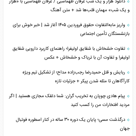
دانلود هزار و یک شب عرفان طهماسبی / عرفان طهماسبی با «هزار
و یک شب» مهمان قلب‌ها شد + متن آهنگ
واریز مابه‌التفاوت حقوق فروردین ۱۴۰۵ آغاز شد | خبر خوش برای
بازنشستگان تأمین اجتماعی
تفاوت خشخاش با شقایق اولیفرا؛ راهنمای کاربرد دارویی شقایق
اولیفرا و تفاوت آن با تریاک و خشخاش + عکس
ربایش و قتل حمیدرضا رجب‌زاده مداح؛ از تشکیل تیم ویژه
کارآگاهان تا مثله شدن پیکر + جزئیات تازه
پیام هادی چوپان به تخریب گران: شما دلقک مجازی هستید | اگر
مردید افتخارات من را کسب کنید
درگذشت مسی؛ پایان یک دوره ۳۰ ساله در کنار اسطوره فوتبال
جهان