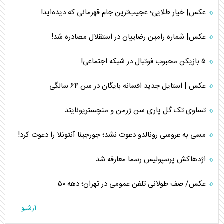
عکس| خیار طلایی؛ عجیب‌ترین جام قهرمانی که دیده‌اید!
عکس| شماره رامین رضاییان در استقلال مصادره شد!
۵ بازیکن محبوب فوتبال در شبکه اجتماعی!
عکس | استایل جدید افسانه بایگان در سن ۶۴ سالگی
تساوی تک گل پاری سن ژرمن و منچستریونایتد
مسی به عروسی رونالدو دعوت نشد؛ جورجینا آنتونلا را دعوت کرد!
اژدهاکش پرسپولیس رسما معارفه شد
عکس/ صف طولانی تلفن عمومی در تهران؛ دهه ۵۰
آرشیو...