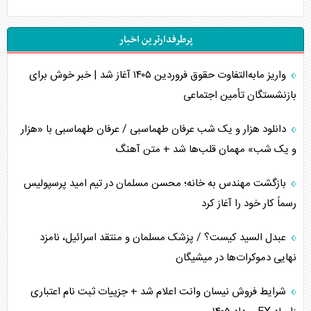
جنگ رمضان و معضل حضور نظامیان آمریکایی
پرطرفدارترین اخبار
تحلیل جامع پدیده تراستی‌ها
واریز مابه‌التفاوت حقوق فروردین ۱۴۰۵ آغاز شد | خبر خوش برای
تأثیر جنگ ایران و آمریکا بر اقتصاد جهانی
بازنشستگان تأمین اجتماعی
تخریب پل‌ها در اوکراین و فروپاشی روایت دوگانه غرب
دانلود هزار و یک شب عرفان طهماسبی / عرفان طهماسبی با «هزار
اربعین، کابوس مشترک تل‌آویو-واشنگتن
و یک شب» مهمان قلب‌ها شد + متن آهنگ
برنامه هفتم توسعه در نقطه کور سیاستگذاری
بازگشت مهندس به خانه؛ محسن مسلمان در تیم امید پرسپولیس
رسماً کار خود را آغاز کرد
کنوانسیون دریای خزر در راستای منافع ملی است؟
عبدل السید کیست؟ / پزشک مسلمان و منتقد اسرائیل، نامزد
اوکراین بازوی مخرب آمریکا در غرب آسیا
نهایی دموکرات‌ها در میشیگان
اهمیت راهبردی اردن برای آمریکا
شرایط فروش نیسان وانت اعلام شد + جزییات ثبت نام اعتباری