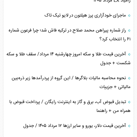
زامیاد EX مرداد ۱۴۰۵
پیام، ظرفیت بالفعل‌نشده تجارت ایران
ماجرای خودآزاری پرز هیلتون در لایو تیک تاک
همسویی عربستان با سنتکام علیه متحدان ایران
راز شماره پیراهن محمد صلاح در ترکیه فاش شد؛ چرا فرعون شماره
ترامپ و توهم خلع سلاح حماس
۶۱ را انتخاب کرد؟
چرا کویت به دنبال شریک امنیتی جدید است؟
آخرین قیمت طلا و سکه امروز چهارشنبه ۱۴ مرداد/ سقف طلا و سکه
شکست + جدول
نحوه محاسبه مالیات بلاگر‌ها / این گروه از پردرآمد‌ها زیر ذره‌بین
مالیاتی + جزییات
تبدیل قبوض آب، برق و گاز به اینترنت رایگان / پرداخت قبوض با
همراه من + راهنما
آخرین قیمت دلار، یورو و سایر ارز‌ها ۱۲ مرداد ۱۴۰۵ / جدول