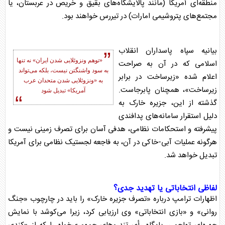
منطقه‌ای آمریکا (مانند پالایشگاه‌های بقیق و خریص در عربستان، یا
مجتمع‌های پتروشیمی امارات) در تیررس خواهند بود.
بیانیه سپاه پاسداران انقلاب
«توهم ونزوئلایی شدن ایران» نه تنها
اسلامی که در آن به صراحت
به سود واشنگتن نیست، بلکه می‌تواند
اعلام شده «زیرساخت در برابر
به «ونزوئلایی شدن متحدان عرب
زیرساخت»، همچنان پابرجاست.
آمریکا» تبدیل شود
گذشته از این،
جزیره خارک
به
دلیل استقرار سامانه‌های پدافندی
پیشرفته و استحکامات نظامی، هدفی آسان برای تصرف زمینی نیست و
هرگونه عملیات آبی-خاکی در آن، به فاجعه لجستیک نظامی برای آمریکا
تبدیل خواهد شد.
لفاظی انتخاباتی یا تهدید جدی؟
اظهارات ترامپ درباره «تصرف
جزیره خارک
» را باید در چارچوب «جنگ
روانی» و «بازی انتخاباتی» وی ارزیابی کرد، زیرا می‌کوشد با نمایش