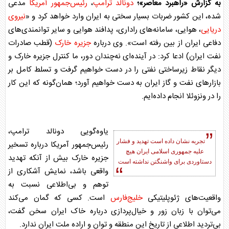
به گزارش «راهبرد معاصر»؛
دونالد ترامپ
،
رئیس‌جمهور آمریکا
مدعی
شده، این کشور ضربات بسیار سختی به ایران وارد خواهد کرد و «
نیروی
دریایی
، هوایی، سامانه‌های راداری، پدافند هوایی و سایر توانمندی‌های
دفاعی ایران از بین رفته است». وی درباره
جزیره خارک
(قطب صادرات
نفت ایران) ادعا کرد: در آینده‌ای نه‌چندان دور، ما کنترل
جزیره خارک
و
دیگر نقاط زیرساختی نفتی را در دست خواهیم گرفت و تسلط کامل بر
بازارهای نفت و گاز ایران به دست خواهیم آورد؛ همان‌گونه که این کار
را در ونزوئلا انجام داده‌ایم.
یاوه‌گویی
دونالد ترامپ
،
تجربه نشان داده است تهدید و فشار
رئیس‌جمهور آمریکا
درباره تسخیر
علیه جمهوری اسلامی ایران هیچ
جزیره خارک
بیش از آنکه تهدید
دستاوردی برای واشنگتن نداشته است
واقعی باشد، نمایش آشکاری از
توهم و بی‌اطلاعی نسبت به
واقعیت‌های ژئوپلیتیکی
خلیج‌فارس
است. کسی که گمان می‌کند
می‌توان با زبان زور و خیال‌پردازی درباره خاک ایران سخن گفت،
بی‌تردید اطلاعی از تاریخ این منطقه و توان و اراده ملت ایران ندارد.