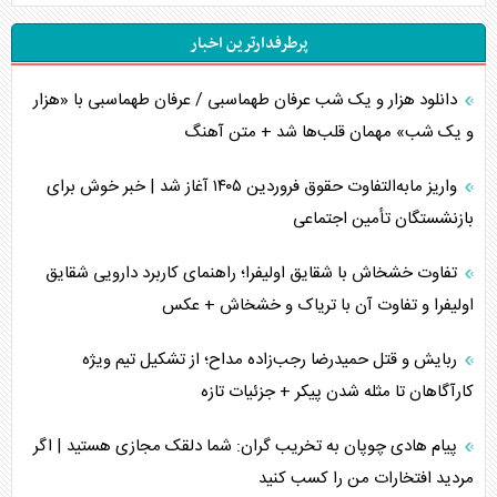
پرطرفدارترین اخبار
جاده ابریشم فضایی/ نفوذ راهبردی و فرازمینی چین
دانلود هزار و یک شب عرفان طهماسبی / عرفان طهماسبی با «هزار
انصارالله و تثبیت معادله «محاصره برابر محاصره»
و یک شب» مهمان قلب‌ها شد + متن آهنگ
خبرنگار، خط مقدم جبهه روایت و پاسدار انسجام ملی
واریز مابه‌التفاوت حقوق فروردین ۱۴۰۵ آغاز شد | خبر خوش برای
مصالحه نافرجام سعودی – اماراتی
بازنشستگان تأمین اجتماعی
محدودیت صادرات نفت عربستان
تفاوت خشخاش با شقایق اولیفرا؛ راهنمای کاربرد دارویی شقایق
اولیفرا و تفاوت آن با تریاک و خشخاش + عکس
پشت‌پرده خشم ترامپ از رسانه‌های منتقد
ربایش و قتل حمیدرضا رجب‌زاده مداح؛ از تشکیل تیم ویژه
چگونه مقاومت صحنه جنگ را تغییر می‌دهد؟
کارآگاهان تا مثله شدن پیکر + جزئیات تازه
جنگ رمضان و معضل حضور نظامیان آمریکایی
پیام هادی چوپان به تخریب گران: شما دلقک مجازی هستید | اگر
مردید افتخارات من را کسب کنید
تحلیل جامع پدیده تراستی‌ها