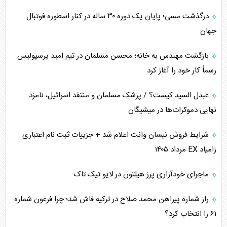
درگذشت مسی؛ پایان یک دوره ۳۰ ساله در کنار اسطوره فوتبال
تأثیر جنگ ایران و آمریکا بر اقتصاد جهانی
جهان
تخریب پل‌ها در اوکراین و فروپاشی روایت دوگانه غرب
بازگشت مهندس به خانه؛ محسن مسلمان در تیم امید پرسپولیس
اربعین، کابوس مشترک تل‌آویو-واشنگتن
رسماً کار خود را آغاز کرد
عبدل السید کیست؟ / پزشک مسلمان و منتقد اسرائیل، نامزد
نهایی دموکرات‌ها در میشیگان
شرایط فروش نیسان وانت اعلام شد + جزییات ثبت نام اعتباری
زامیاد EX مرداد ۱۴۰۵
ماجرای خودآزاری پرز هیلتون در لایو تیک تاک
راز شماره پیراهن محمد صلاح در ترکیه فاش شد؛ چرا فرعون شماره
۶۱ را انتخاب کرد؟