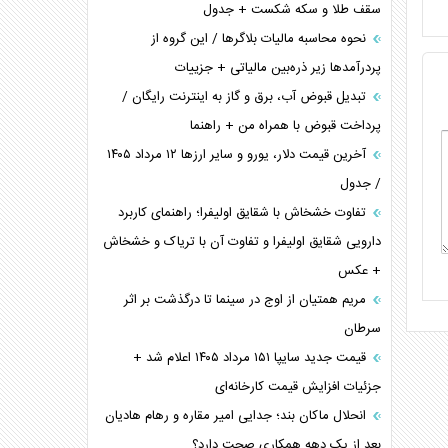
سقف طلا و سکه شکست + جدول
نحوه محاسبه مالیات بلاگر‌ها / این گروه از
پردرآمد‌ها زیر ذره‌بین مالیاتی + جزییات
تبدیل قبوض آب، برق و گاز به اینترنت رایگان /
پرداخت قبوض با همراه من + راهنما
آخرین قیمت دلار، یورو و سایر ارز‌ها ۱۲ مرداد ۱۴۰۵
/ جدول
تفاوت خشخاش با شقایق اولیفرا؛ راهنمای کاربرد
دارویی شقایق اولیفرا و تفاوت آن با تریاک و خشخاش
+ عکس
مریم همتیان از اوج در سینما تا درگذشت بر اثر
سرطان
قیمت جدید سایپا ۱۵۱ مرداد ۱۴۰۵ اعلام شد +
جزئیات افزایش قیمت کارخانه‌ای
انحلال ماکان بند؛ جدایی امیر مقاره و رهام هادیان
بعد از یک دهه همکاری صحت دارد؟