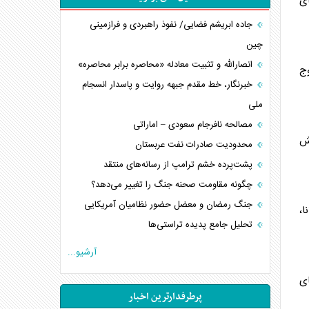
ای
جاده ابریشم فضایی/ نفوذ راهبردی و فرازمینی
چین
انصارالله و تثبیت معادله «محاصره برابر محاصره»
وج
خبرنگار، خط مقدم جبهه روایت و پاسدار انسجام
ملی
مصالحه نافرجام سعودی – اماراتی
هش
محدودیت صادرات نفت عربستان
پشت‌پرده خشم ترامپ از رسانه‌های منتقد
چگونه مقاومت صحنه جنگ را تغییر می‌دهد؟
جنگ رمضان و معضل حضور نظامیان آمریکایی
ا،
تحلیل جامع پدیده تراستی‌ها
تأثیر جنگ ایران و آمریکا بر اقتصاد جهانی
آرشیو...
تخریب پل‌ها در اوکراین و فروپاشی روایت دوگانه
ای
غرب
پرطرفدارترین اخبار
اربعین، کابوس مشترک تل‌آویو-واشنگتن