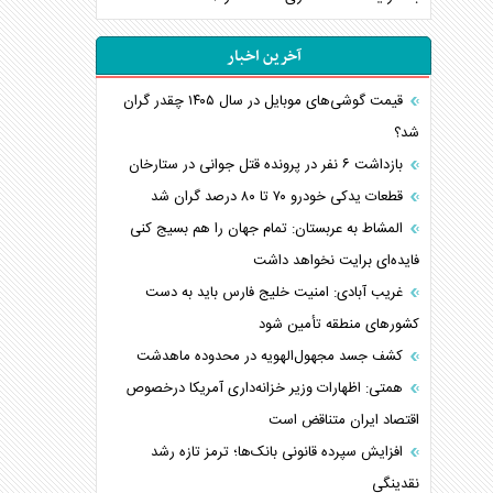
آخرین اخبار
قیمت گوشی‌های موبایل در سال ۱۴۰۵ چقدر گران
شد؟
بازداشت ۶ نفر در پرونده قتل جوانی در ستارخان
قطعات یدکی خودرو ۷۰ تا ۸۰ درصد گران شد
المشاط به عربستان: تمام جهان را هم بسیج کنی
فایده‌ای برایت نخواهد داشت
غریب آبادی: امنیت خلیج فارس باید به دست
کشورهای منطقه تأمین شود
کشف جسد مجهول‌الهویه در محدوده ماهدشت
همتی: اظهارات وزیر خزانه‌داری آمریکا درخصوص
اقتصاد ایران متناقض است
افزایش سپرده قانونی بانک‌ها؛ ترمز تازه رشد
نقدینگی