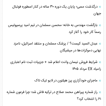
درگذشت مسی؛ پایان یک دوره ۳۰ ساله در کنار اسطوره فوتبال
تأثیر جنگ ایران و آمریکا بر اقتصاد جهانی
جهان
تخریب پل‌ها در اوکراین و فروپاشی روایت دوگانه غرب
بازگشت مهندس به خانه؛ محسن مسلمان در تیم امید پرسپولیس
اربعین، کابوس مشترک تل‌آویو-واشنگتن
رسماً کار خود را آغاز کرد
عبدل السید کیست؟ / پزشک مسلمان و منتقد اسرائیل، نامزد
نهایی دموکرات‌ها در میشیگان
شرایط فروش نیسان وانت اعلام شد + جزییات ثبت نام اعتباری
زامیاد EX مرداد ۱۴۰۵
ماجرای خودآزاری پرز هیلتون در لایو تیک تاک
راز شماره پیراهن محمد صلاح در ترکیه فاش شد؛ چرا فرعون شماره
۶۱ را انتخاب کرد؟