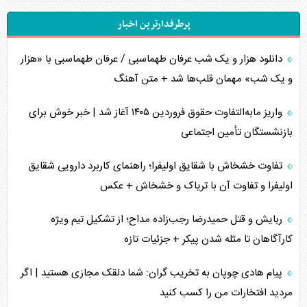
پرطرفدارترین اخبار
جاده ابریشم فضایی/ نفوذ راهبردی و فرازمینی چین
دانلود هزار و یک شب عرفان طهماسبی / عرفان طهماسبی با «هزار
انصارالله و تثبیت معادله «محاصره برابر محاصره»
و یک شب» مهمان قلب‌ها شد + متن آهنگ
خبرنگار، خط مقدم جبهه روایت و پاسدار انسجام ملی
واریز مابه‌التفاوت حقوق فروردین ۱۴۰۵ آغاز شد | خبر خوش برای
مصالحه نافرجام سعودی – اماراتی
بازنشستگان تأمین اجتماعی
محدودیت صادرات نفت عربستان
تفاوت خشخاش با شقایق اولیفرا؛ راهنمای کاربرد دارویی شقایق
اولیفرا و تفاوت آن با تریاک و خشخاش + عکس
پشت‌پرده خشم ترامپ از رسانه‌های منتقد
ربایش و قتل حمیدرضا رجب‌زاده مداح؛ از تشکیل تیم ویژه
چگونه مقاومت صحنه جنگ را تغییر می‌دهد؟
کارآگاهان تا مثله شدن پیکر + جزئیات تازه
جنگ رمضان و معضل حضور نظامیان آمریکایی
پیام هادی چوپان به تخریب گران: شما دلقک مجازی هستید | اگر
مردید افتخارات من را کسب کنید
تحلیل جامع پدیده تراستی‌ها