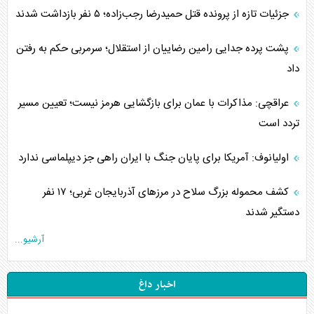
جزئیات تازه از پرونده قتل حمیدرضا رجب‌زاده؛ ۵ نفر بازداشت شدند
پشت پرده جدایی رامین رضاییان از استقلال؛ سرمربی حکم به رفتن
داد
عراقچی: مذاکرات با عمان برای بازگشایی هرمز نیست؛ تعیین مسیر
تردد است
اولیانوف: آمریکا برای پایان جنگ با ایران راهی جز دیپلماسی ندارد
کشف محموله بزرگ سلاح در مرزهای آذربایجان غربی؛ ۱۷ نفر
دستگیر شدند
آرشیو...
اخبار داغ