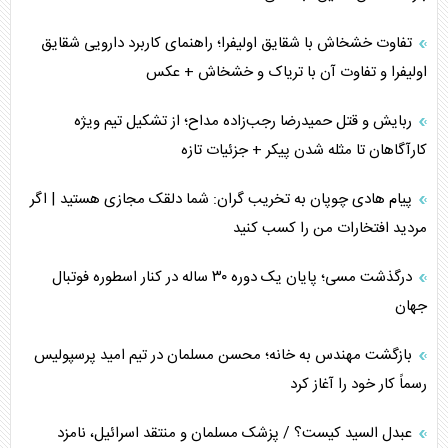
محدودیت صادرات نفت عربستان
تفاوت خشخاش با شقایق اولیفرا؛ راهنمای کاربرد دارویی شقایق
اولیفرا و تفاوت آن با تریاک و خشخاش + عکس
پشت‌پرده خشم ترامپ از رسانه‌های منتقد
ربایش و قتل حمیدرضا رجب‌زاده مداح؛ از تشکیل تیم ویژه
چگونه مقاومت صحنه جنگ را تغییر می‌دهد؟
کارآگاهان تا مثله شدن پیکر + جزئیات تازه
جنگ رمضان و معضل حضور نظامیان آمریکایی
پیام هادی چوپان به تخریب گران: شما دلقک مجازی هستید | اگر
مردید افتخارات من را کسب کنید
تحلیل جامع پدیده تراستی‌ها
درگذشت مسی؛ پایان یک دوره ۳۰ ساله در کنار اسطوره فوتبال
تأثیر جنگ ایران و آمریکا بر اقتصاد جهانی
جهان
تخریب پل‌ها در اوکراین و فروپاشی روایت دوگانه غرب
بازگشت مهندس به خانه؛ محسن مسلمان در تیم امید پرسپولیس
اربعین، کابوس مشترک تل‌آویو-واشنگتن
رسماً کار خود را آغاز کرد
عبدل السید کیست؟ / پزشک مسلمان و منتقد اسرائیل، نامزد