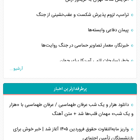
ترامپ، لزوم پذیرش شکست و عقب‌نشینی از جنگ
پیمان دفاعی‌ وابسته‌ها
خبرنگار، معمار تصاویر حماسی در جنگ روایت‌ها
خطر تسلیحات اتمی آمریکا برای جهان
آرشیو...
چگونه عربستان برابر ایران دچار خطای محاسباتی شد؟
پرطرفدارترین اخبار
جاده ابریشم فضایی/ نفوذ راهبردی و فرازمینی چین
دانلود هزار و یک شب عرفان طهماسبی / عرفان طهماسبی با «هزار
انصارالله و تثبیت معادله «محاصره برابر محاصره»
و یک شب» مهمان قلب‌ها شد + متن آهنگ
خبرنگار، خط مقدم جبهه روایت و پاسدار انسجام ملی
واریز مابه‌التفاوت حقوق فروردین ۱۴۰۵ آغاز شد | خبر خوش برای
مصالحه نافرجام سعودی – اماراتی
بازنشستگان تأمین اجتماعی