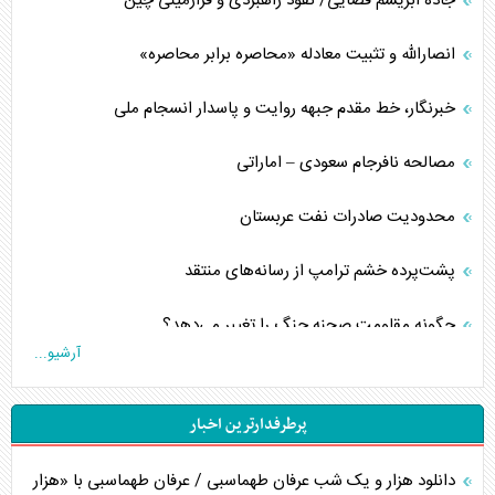
جاده ابریشم فضایی/ نفوذ راهبردی و فرازمینی چین
انصارالله و تثبیت معادله «محاصره برابر محاصره»
خبرنگار، خط مقدم جبهه روایت و پاسدار انسجام ملی
مصالحه نافرجام سعودی – اماراتی
محدودیت صادرات نفت عربستان
پشت‌پرده خشم ترامپ از رسانه‌های منتقد
چگونه مقاومت صحنه جنگ را تغییر می‌دهد؟
آرشیو...
جنگ رمضان و معضل حضور نظامیان آمریکایی
پرطرفدارترین اخبار
تحلیل جامع پدیده تراستی‌ها
دانلود هزار و یک شب عرفان طهماسبی / عرفان طهماسبی با «هزار
تأثیر جنگ ایران و آمریکا بر اقتصاد جهانی