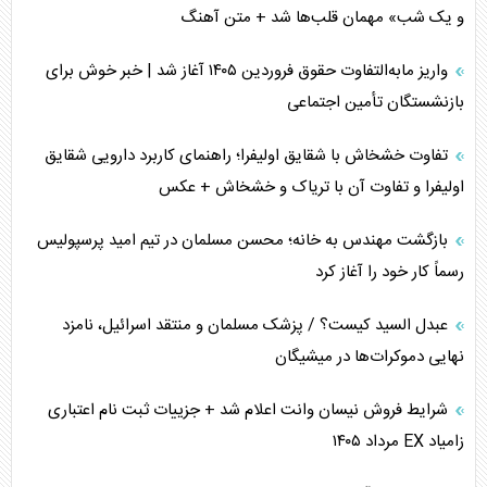
و یک شب» مهمان قلب‌ها شد + متن آهنگ
تخریب پل‌ها در اوکراین و فروپاشی روایت دوگانه غرب
واریز مابه‌التفاوت حقوق فروردین ۱۴۰۵ آغاز شد | خبر خوش برای
اربعین، کابوس مشترک تل‌آویو-واشنگتن
بازنشستگان تأمین اجتماعی
برنامه هفتم توسعه در نقطه کور سیاستگذاری
تفاوت خشخاش با شقایق اولیفرا؛ راهنمای کاربرد دارویی شقایق
اولیفرا و تفاوت آن با تریاک و خشخاش + عکس
کنوانسیون دریای خزر در راستای منافع ملی است؟
بازگشت مهندس به خانه؛ محسن مسلمان در تیم امید پرسپولیس
اوکراین بازوی مخرب آمریکا در غرب آسیا
رسماً کار خود را آغاز کرد
اهمیت راهبردی اردن برای آمریکا
عبدل السید کیست؟ / پزشک مسلمان و منتقد اسرائیل، نامزد
نهایی دموکرات‌ها در میشیگان
پیام، ظرفیت بالفعل‌نشده تجارت ایران
شرایط فروش نیسان وانت اعلام شد + جزییات ثبت نام اعتباری
همسویی عربستان با سنتکام علیه متحدان ایران
زامیاد EX مرداد ۱۴۰۵
ترامپ و توهم خلع سلاح حماس