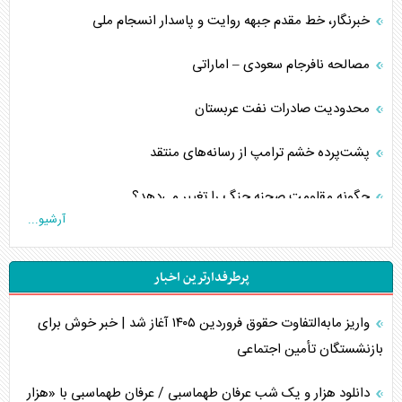
خبرنگار، خط مقدم جبهه روایت و پاسدار انسجام ملی
مصالحه نافرجام سعودی – اماراتی
محدودیت صادرات نفت عربستان
پشت‌پرده خشم ترامپ از رسانه‌های منتقد
چگونه مقاومت صحنه جنگ را تغییر می‌دهد؟
آرشیو...
جنگ رمضان و معضل حضور نظامیان آمریکایی
پرطرفدارترین اخبار
تحلیل جامع پدیده تراستی‌ها
واریز مابه‌التفاوت حقوق فروردین ۱۴۰۵ آغاز شد | خبر خوش برای
تأثیر جنگ ایران و آمریکا بر اقتصاد جهانی
بازنشستگان تأمین اجتماعی
تخریب پل‌ها در اوکراین و فروپاشی روایت دوگانه غرب
دانلود هزار و یک شب عرفان طهماسبی / عرفان طهماسبی با «هزار