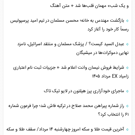
اربعین، کابوس مشترک تل‌آویو-واشنگتن
و یک شب» مهمان قلب‌ها شد + متن آهنگ
برنامه هفتم توسعه در نقطه کور سیاستگذاری
بازگشت مهندس به خانه؛ محسن مسلمان در تیم امید پرسپولیس
رسماً کار خود را آغاز کرد
کنوانسیون دریای خزر در راستای منافع ملی است؟
عبدل السید کیست؟ / پزشک مسلمان و منتقد اسرائیل، نامزد
اوکراین بازوی مخرب آمریکا در غرب آسیا
نهایی دموکرات‌ها در میشیگان
اهمیت راهبردی اردن برای آمریکا
شرایط فروش نیسان وانت اعلام شد + جزییات ثبت نام اعتباری
زامیاد EX مرداد ۱۴۰۵
پیام، ظرفیت بالفعل‌نشده تجارت ایران
ماجرای خودآزاری پرز هیلتون در لایو تیک تاک
همسویی عربستان با سنتکام علیه متحدان ایران
راز شماره پیراهن محمد صلاح در ترکیه فاش شد؛ چرا فرعون شماره
ترامپ و توهم خلع سلاح حماس
۶۱ را انتخاب کرد؟
چرا کویت به دنبال شریک امنیتی جدید است؟
آخرین قیمت طلا و سکه امروز چهارشنبه ۱۴ مرداد/ سقف طلا و سکه