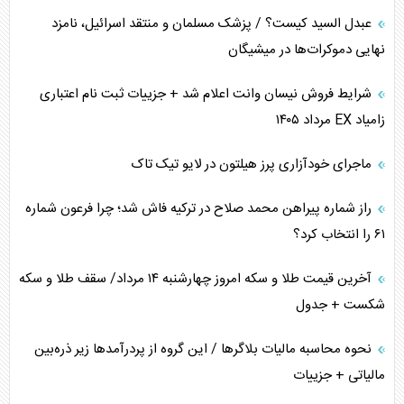
عبدل السید کیست؟ / پزشک مسلمان و منتقد اسرائیل، نامزد
همسویی عربستان با سنتکام علیه متحدان ایران
نهایی دموکرات‌ها در میشیگان
ترامپ و توهم خلع سلاح حماس
شرایط فروش نیسان وانت اعلام شد + جزییات ثبت نام اعتباری
زامیاد EX مرداد ۱۴۰۵
چرا کویت به دنبال شریک امنیتی جدید است؟
ماجرای خودآزاری پرز هیلتون در لایو تیک تاک
اعتراف غرب به قدرت ایران در تثبیت معادلات
راز شماره پیراهن محمد صلاح در ترکیه فاش شد؛ چرا فرعون شماره
خطای راهبردی ترامپ مقابل برزیل
۶۱ را انتخاب کرد؟
متن و حاشیه سفر نتانیاهو به آمریکا
آخرین قیمت طلا و سکه امروز چهارشنبه ۱۴ مرداد/ سقف طلا و سکه
شکست + جدول
نحوه محاسبه مالیات بلاگر‌ها / این گروه از پردرآمد‌ها زیر ذره‌بین
مالیاتی + جزییات