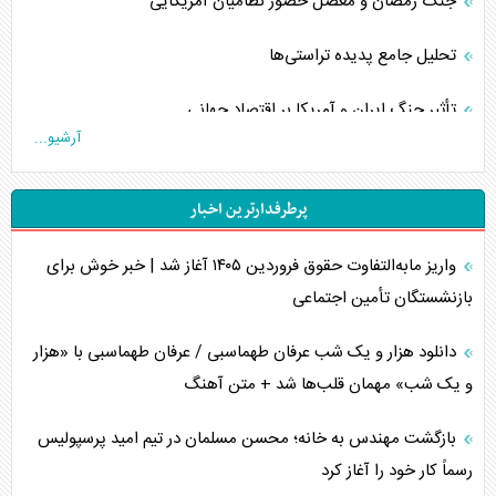
جنگ رمضان و معضل حضور نظامیان آمریکایی
تحلیل جامع پدیده تراستی‌ها
تأثیر جنگ ایران و آمریکا بر اقتصاد جهانی
آرشیو...
تخریب پل‌ها در اوکراین و فروپاشی روایت دوگانه غرب
پرطرفدارترین اخبار
اربعین، کابوس مشترک تل‌آویو-واشنگتن
واریز مابه‌التفاوت حقوق فروردین ۱۴۰۵ آغاز شد | خبر خوش برای
برنامه هفتم توسعه در نقطه کور سیاستگذاری
بازنشستگان تأمین اجتماعی
کنوانسیون دریای خزر در راستای منافع ملی است؟
دانلود هزار و یک شب عرفان طهماسبی / عرفان طهماسبی با «هزار
اوکراین بازوی مخرب آمریکا در غرب آسیا
و یک شب» مهمان قلب‌ها شد + متن آهنگ
اهمیت راهبردی اردن برای آمریکا
بازگشت مهندس به خانه؛ محسن مسلمان در تیم امید پرسپولیس
رسماً کار خود را آغاز کرد
پیام، ظرفیت بالفعل‌نشده تجارت ایران