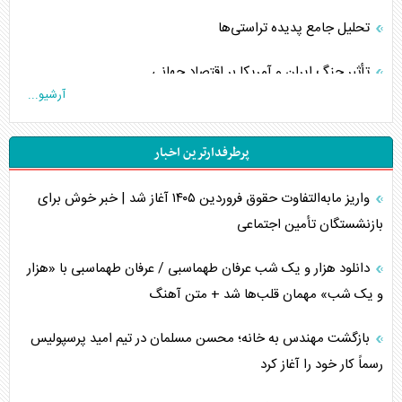
تحلیل جامع پدیده تراستی‌ها
تأثیر جنگ ایران و آمریکا بر اقتصاد جهانی
آرشیو...
تخریب پل‌ها در اوکراین و فروپاشی روایت دوگانه غرب
پرطرفدارترین اخبار
اربعین، کابوس مشترک تل‌آویو-واشنگتن
واریز مابه‌التفاوت حقوق فروردین ۱۴۰۵ آغاز شد | خبر خوش برای
برنامه هفتم توسعه در نقطه کور سیاستگذاری
بازنشستگان تأمین اجتماعی
کنوانسیون دریای خزر در راستای منافع ملی است؟
دانلود هزار و یک شب عرفان طهماسبی / عرفان طهماسبی با «هزار
اوکراین بازوی مخرب آمریکا در غرب آسیا
و یک شب» مهمان قلب‌ها شد + متن آهنگ
اهمیت راهبردی اردن برای آمریکا
بازگشت مهندس به خانه؛ محسن مسلمان در تیم امید پرسپولیس
رسماً کار خود را آغاز کرد
پیام، ظرفیت بالفعل‌نشده تجارت ایران