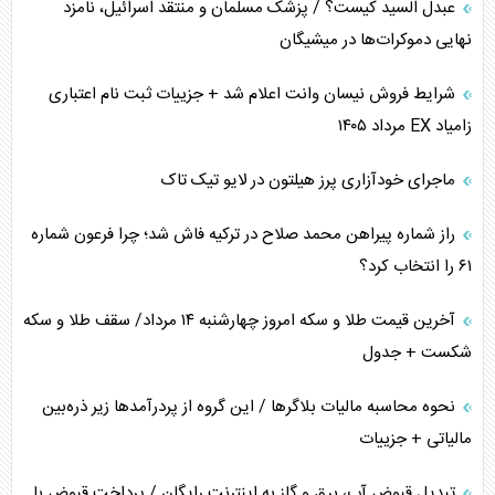
عبدل السید کیست؟ / پزشک مسلمان و منتقد اسرائیل، نامزد
همسویی عربستان با سنتکام علیه متحدان ایران
نهایی دموکرات‌ها در میشیگان
ترامپ و توهم خلع سلاح حماس
شرایط فروش نیسان وانت اعلام شد + جزییات ثبت نام اعتباری
زامیاد EX مرداد ۱۴۰۵
چرا کویت به دنبال شریک امنیتی جدید است؟
ماجرای خودآزاری پرز هیلتون در لایو تیک تاک
اعتراف غرب به قدرت ایران در تثبیت معادلات
راز شماره پیراهن محمد صلاح در ترکیه فاش شد؛ چرا فرعون شماره
خطای راهبردی ترامپ مقابل برزیل
۶۱ را انتخاب کرد؟
متن و حاشیه سفر نتانیاهو به آمریکا
آخرین قیمت طلا و سکه امروز چهارشنبه ۱۴ مرداد/ سقف طلا و سکه
شکست + جدول
نحوه محاسبه مالیات بلاگر‌ها / این گروه از پردرآمد‌ها زیر ذره‌بین
مالیاتی + جزییات
تبدیل قبوض آب، برق و گاز به اینترنت رایگان / پرداخت قبوض با