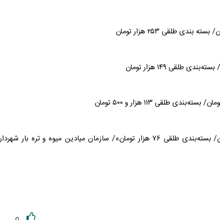
بسته ۶عددی شانه خمیری درب‌دار ۷۳ هزار تومان/ بسته‌بندی طلقی ۷۶ هزار تومان»/ سازمان میادین میوه و تره بار شهر
0