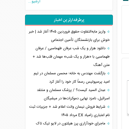
آرشیو...
تخریب پل‌ها در اوکراین و فروپاشی روایت دوگانه
غرب
پرطرفدارترین اخبار
اربعین، کابوس مشترک تل‌آویو-واشنگتن
برنامه هفتم توسعه در نقطه کور سیاستگذاری
واریز مابه‌التفاوت حقوق فروردین ۱۴۰۵ آغاز شد | خبر
خوش برای بازنشستگان تأمین اجتماعی
کنوانسیون دریای خزر در راستای منافع ملی است؟
اوکراین بازوی مخرب آمریکا در غرب آسیا
دانلود هزار و یک شب عرفان طهماسبی / عرفان
اهمیت راهبردی اردن برای آمریکا
طهماسبی با «هزار و یک شب» مهمان قلب‌ها شد +
متن آهنگ
پیام، ظرفیت بالفعل‌نشده تجارت ایران
همسویی عربستان با سنتکام علیه متحدان ایران
بازگشت مهندس به خانه؛ محسن مسلمان در تیم
ترامپ و توهم خلع سلاح حماس
امید پرسپولیس رسماً کار خود را آغاز کرد
چرا کویت به دنبال شریک امنیتی جدید است؟
عبدل السید کیست؟ / پزشک مسلمان و منتقد
اسرائیل، نامزد نهایی دموکرات‌ها در میشیگان
شرایط فروش نیسان وانت اعلام شد + جزییات ثبت
نام اعتباری زامیاد EX مرداد ۱۴۰۵
ماجرای خودآزاری پرز هیلتون در لایو تیک تاک