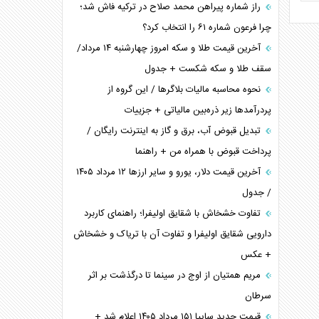
راز شماره پیراهن محمد صلاح در ترکیه فاش شد؛
چرا فرعون شماره ۶۱ را انتخاب کرد؟
آخرین قیمت طلا و سکه امروز چهارشنبه ۱۴ مرداد/
سقف طلا و سکه شکست + جدول
نحوه محاسبه مالیات بلاگر‌ها / این گروه از
پردرآمد‌ها زیر ذره‌بین مالیاتی + جزییات
تبدیل قبوض آب، برق و گاز به اینترنت رایگان /
پرداخت قبوض با همراه من + راهنما
آخرین قیمت دلار، یورو و سایر ارز‌ها ۱۲ مرداد ۱۴۰۵
/ جدول
تفاوت خشخاش با شقایق اولیفرا؛ راهنمای کاربرد
دارویی شقایق اولیفرا و تفاوت آن با تریاک و خشخاش
+ عکس
مریم همتیان از اوج در سینما تا درگذشت بر اثر
سرطان
قیمت جدید سایپا ۱۵۱ مرداد ۱۴۰۵ اعلام شد +