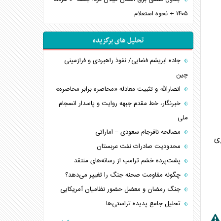
۱۴۰۵ + نحوه استعلام
تحلیل های برگزیده
جاده ابریشم فضایی/ نفوذ راهبردی و فرازمینی
چین
انصارالله و تثبیت معادله «محاصره برابر محاصره»
خبرنگار، خط مقدم جبهه روایت و پاسدار انسجام
ملی
مصالحه نافرجام سعودی – اماراتی
داری
محدودیت صادرات نفت عربستان
پشت‌پرده خشم ترامپ از رسانه‌های منتقد
چگونه مقاومت صحنه جنگ را تغییر می‌دهد؟
جنگ رمضان و معضل حضور نظامیان آمریکایی
تحلیل جامع پدیده تراستی‌ها
تأثیر جنگ ایران و آمریکا بر اقتصاد جهانی