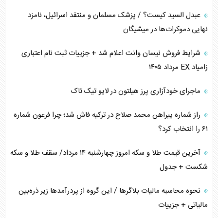
عبدل السید کیست؟ / پزشک مسلمان و منتقد اسرائیل، نامزد
همسویی عربستان با سنتکام علیه متحدان ایران
نهایی دموکرات‌ها در میشیگان
ترامپ و توهم خلع سلاح حماس
شرایط فروش نیسان وانت اعلام شد + جزییات ثبت نام اعتباری
زامیاد EX مرداد ۱۴۰۵
چرا کویت به دنبال شریک امنیتی جدید است؟
ماجرای خودآزاری پرز هیلتون در لایو تیک تاک
اعتراف غرب به قدرت ایران در تثبیت معادلات
راز شماره پیراهن محمد صلاح در ترکیه فاش شد؛ چرا فرعون شماره
خطای راهبردی ترامپ مقابل برزیل
۶۱ را انتخاب کرد؟
متن و حاشیه سفر نتانیاهو به آمریکا
آخرین قیمت طلا و سکه امروز چهارشنبه ۱۴ مرداد/ سقف طلا و سکه
شکست + جدول
نحوه محاسبه مالیات بلاگر‌ها / این گروه از پردرآمد‌ها زیر ذره‌بین
مالیاتی + جزییات