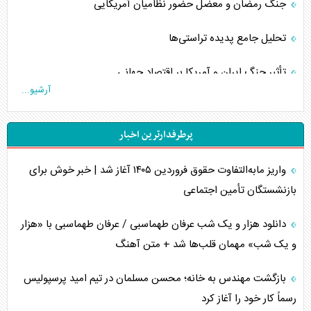
جنگ رمضان و معضل حضور نظامیان آمریکایی
تحلیل جامع پدیده تراستی‌ها
تأثیر جنگ ایران و آمریکا بر اقتصاد جهانی
آرشیو...
تخریب پل‌ها در اوکراین و فروپاشی روایت دوگانه غرب
پرطرفدارترین اخبار
اربعین، کابوس مشترک تل‌آویو-واشنگتن
واریز مابه‌التفاوت حقوق فروردین ۱۴۰۵ آغاز شد | خبر خوش برای
برنامه هفتم توسعه در نقطه کور سیاستگذاری
بازنشستگان تأمین اجتماعی
کنوانسیون دریای خزر در راستای منافع ملی است؟
دانلود هزار و یک شب عرفان طهماسبی / عرفان طهماسبی با «هزار
اوکراین بازوی مخرب آمریکا در غرب آسیا
و یک شب» مهمان قلب‌ها شد + متن آهنگ
اهمیت راهبردی اردن برای آمریکا
بازگشت مهندس به خانه؛ محسن مسلمان در تیم امید پرسپولیس
رسماً کار خود را آغاز کرد
پیام، ظرفیت بالفعل‌نشده تجارت ایران