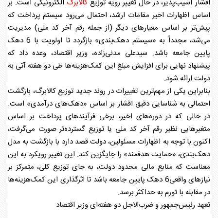
اقشار آسیب‌پذیر، در حال تغییر رویه توزیع
کالابرگ
الکترونیکی است. بر
اساس اظهارات اخیر مقامات ارشد، احتمال می‌رود سیستم پرداخت که
پیش‌تر بر اساس معیارهای دیگر (از جمله رقم آخر کد ملی) مدیریت
می‌شد، مجدداً به «سیستم دهک‌بندی» بازگردد تا اولویت با 6 دهک
پایین جامعه باشد. سیدعلی مدنی‌زاده، وزیر اقتصاد، وعده داد که
پیشنهاد نهایی برای افزایش مبلغ این کمک‌هزینه‌ها طی دو هفته آتی به
دولت ارائه شود.
بنابراین یکی از مهم‌ترین تغییرات در روند جدید توزیع
کالابرگ
، بازگشت
احتمالی به شناسایی دقیق اقشار بر اساس «دهک‌های درآمدی» است.
در حالی که در دوره‌های اخیر، برخی فرآیندهای پرداخت بر اساس
متغیرهایی نظیر رقم آخر کد ملی یا توزیع گسترده‌تر صورت می‌گرفت،
اکنون با توجه به اظهارات مسئولین، دولت قصد دارد با بازگشت به مدل
دهک‌بندی، «حمایت هدفمند» را جایگزین کند. این تغییر رویکرد به این
معناست که منابع مالی محدود دولت، به جای توزیع کلی، متمرکز بر
نیازهای واقعی6 دهک پایین جامعه باشد تا اثرگذاری این کمک‌هزینه‌ها
در مقابله با تورم به حداکثر برسد.
تعهد رئیس‌جمهور و ضرب‌الاجل دو هفته‌ای وزیر اقتصاد