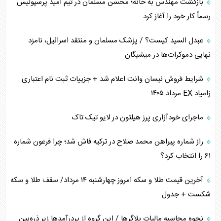
بازگشت مهندس به خانه؛ محسن مسلمان در تیم امید پرسپولیس
اوکراین بازوی مخرب آمریکا در غرب آسیا
رسماً کار خود را آغاز کرد
اهمیت راهبردی اردن برای آمریکا
عبدل السید کیست؟ / پزشک مسلمان و منتقد اسرائیل، نامزد
نهایی دموکرات‌ها در میشیگان
پیام، ظرفیت بالفعل‌نشده تجارت ایران
شرایط فروش نیسان وانت اعلام شد + جزییات ثبت نام اعتباری
همسویی عربستان با سنتکام علیه متحدان ایران
زامیاد EX مرداد ۱۴۰۵
ترامپ و توهم خلع سلاح حماس
ماجرای خودآزاری پرز هیلتون در لایو تیک تاک
چرا کویت به دنبال شریک امنیتی جدید است؟
راز شماره پیراهن محمد صلاح در ترکیه فاش شد؛ چرا فرعون شماره
۶۱ را انتخاب کرد؟
آخرین قیمت طلا و سکه امروز چهارشنبه ۱۴ مرداد/ سقف طلا و سکه
شکست + جدول
نحوه محاسبه مالیات بلاگر‌ها / این گروه از پردرآمد‌ها زیر ذره‌بین