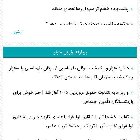
پشت‌پرده خشم ترامپ از رسانه‌های منتقد
چگونه مقاومت صحنه جنگ را تغییر می‌دهد؟
آرشیو...
جنگ رمضان و معضل حضور نظامیان آمریکایی
پرطرفدارترین اخبار
تحلیل جامع پدیده تراستی‌ها
دانلود هزار و یک شب عرفان طهماسبی / عرفان طهماسبی با «هزار
تأثیر جنگ ایران و آمریکا بر اقتصاد جهانی
و یک شب» مهمان قلب‌ها شد + متن آهنگ
تخریب پل‌ها در اوکراین و فروپاشی روایت دوگانه غرب
واریز مابه‌التفاوت حقوق فروردین ۱۴۰۵ آغاز شد | خبر خوش برای
اربعین، کابوس مشترک تل‌آویو-واشنگتن
بازنشستگان تأمین اجتماعی
برنامه هفتم توسعه در نقطه کور سیاستگذاری
تفاوت خشخاش با شقایق اولیفرا؛ راهنمای کاربرد دارویی شقایق
اولیفرا و تفاوت آن با تریاک و خشخاش + عکس
کنوانسیون دریای خزر در راستای منافع ملی است؟