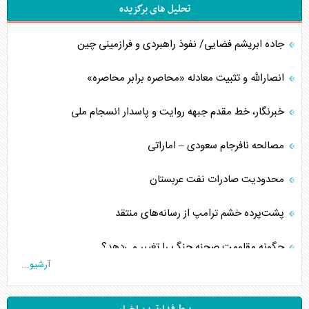
تحلیل های برگزیده
جاده ابریشم فضایی/ نفوذ راهبردی و فرازمینی چین
انصارالله و تثبیت معادله «محاصره برابر محاصره»
خبرنگار، خط مقدم جبهه روایت و پاسدار انسجام ملی
مصالحه نافرجام سعودی – اماراتی
محدودیت صادرات نفت عربستان
پشت‌پرده خشم ترامپ از رسانه‌های منتقد
چگونه مقاومت صحنه جنگ را تغییر می‌دهد؟
آرشیو...
جنگ رمضان و معضل حضور نظامیان آمریکایی