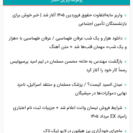
پرطرفدارترین اخبار
تحلیل جامع پدیده تراستی‌ها
واریز مابه‌التفاوت حقوق فروردین ۱۴۰۵ آغاز شد | خبر خوش برای
تأثیر جنگ ایران و آمریکا بر اقتصاد جهانی
بازنشستگان تأمین اجتماعی
تخریب پل‌ها در اوکراین و فروپاشی روایت دوگانه غرب
دانلود هزار و یک شب عرفان طهماسبی / عرفان طهماسبی با «هزار
اربعین، کابوس مشترک تل‌آویو-واشنگتن
و یک شب» مهمان قلب‌ها شد + متن آهنگ
برنامه هفتم توسعه در نقطه کور سیاستگذاری
بازگشت مهندس به خانه؛ محسن مسلمان در تیم امید پرسپولیس
رسماً کار خود را آغاز کرد
کنوانسیون دریای خزر در راستای منافع ملی است؟
عبدل السید کیست؟ / پزشک مسلمان و منتقد اسرائیل، نامزد
اوکراین بازوی مخرب آمریکا در غرب آسیا
نهایی دموکرات‌ها در میشیگان
اهمیت راهبردی اردن برای آمریکا
شرایط فروش نیسان وانت اعلام شد + جزییات ثبت نام اعتباری
زامیاد EX مرداد ۱۴۰۵
پیام، ظرفیت بالفعل‌نشده تجارت ایران
ماجرای خودآزاری پرز هیلتون در لایو تیک تاک