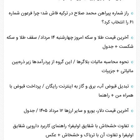
همسویی عربستان با سنتکام علیه متحدان ایران
راز شماره پیراهن محمد صلاح در ترکیه فاش شد؛ چرا فرعون شماره
ترامپ و توهم خلع سلاح حماس
۶۱ را انتخاب کرد؟
چرا کویت به دنبال شریک امنیتی جدید است؟
آخرین قیمت طلا و سکه امروز چهارشنبه ۱۴ مرداد/ سقف طلا و سکه
شکست + جدول
نحوه محاسبه مالیات بلاگر‌ها / این گروه از پردرآمد‌ها زیر ذره‌بین
مالیاتی + جزییات
تبدیل قبوض آب، برق و گاز به اینترنت رایگان / پرداخت قبوض با
همراه من + راهنما
آخرین قیمت دلار، یورو و سایر ارز‌ها ۱۲ مرداد ۱۴۰۵ / جدول
تفاوت خشخاش با شقایق اولیفرا؛ راهنمای کاربرد دارویی شقایق
اولیفرا و تفاوت آن با تریاک و خشخاش + عکس