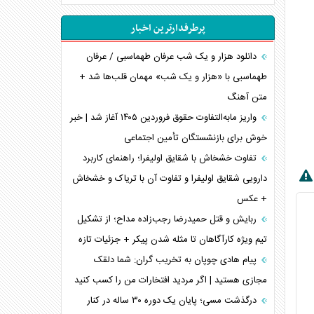
انصارالله و تثبیت معادله «محاصره برابر محاصره»
پرطرفدارترین اخبار
خبرنگار، خط مقدم جبهه روایت و پاسدار انسجام
ملی
دانلود هزار و یک شب عرفان طهماسبی / عرفان
مصالحه نافرجام سعودی – اماراتی
طهماسبی با «هزار و یک شب» مهمان قلب‌ها شد +
متن آهنگ
محدودیت صادرات نفت عربستان
پشت‌پرده خشم ترامپ از رسانه‌های منتقد
واریز مابه‌التفاوت حقوق فروردین ۱۴۰۵ آغاز شد | خبر
خوش برای بازنشستگان تأمین اجتماعی
چگونه مقاومت صحنه جنگ را تغییر می‌دهد؟
جنگ رمضان و معضل حضور نظامیان آمریکایی
تفاوت خشخاش با شقایق اولیفرا؛ راهنمای کاربرد
تحلیل جامع پدیده تراستی‌ها
دارویی شقایق اولیفرا و تفاوت آن با تریاک و خشخاش
+ عکس
تأثیر جنگ ایران و آمریکا بر اقتصاد جهانی
تخریب پل‌ها در اوکراین و فروپاشی روایت دوگانه
ربایش و قتل حمیدرضا رجب‌زاده مداح؛ از تشکیل
غرب
تیم ویژه کارآگاهان تا مثله شدن پیکر + جزئیات تازه
اربعین، کابوس مشترک تل‌آویو-واشنگتن
پیام هادی چوپان به تخریب گران: شما دلقک
مجازی هستید | اگر مردید افتخارات من را کسب کنید
درگذشت مسی؛ پایان یک دوره ۳۰ ساله در کنار