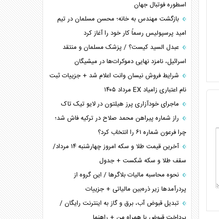
اسطوره فوتبال جهان
بازگشت مهندس به خانه؛ محسن مسلمان در تیم
امید پرسپولیس رسماً کار خود را آغاز کرد
عبدل السید کیست؟ / پزشک مسلمان و منتقد
اسرائیل، نامزد نهایی دموکرات‌ها در میشیگان
شرایط فروش نیسان وانت اعلام شد + جزییات ثبت
نام اعتباری زامیاد EX مرداد ۱۴۰۵
ماجرای خودآزاری پرز هیلتون در لایو تیک تاک
راز شماره پیراهن محمد صلاح در ترکیه فاش شد؛
چرا فرعون شماره ۶۱ را انتخاب کرد؟
آخرین قیمت طلا و سکه امروز چهارشنبه ۱۴ مرداد/
سقف طلا و سکه شکست + جدول
نحوه محاسبه مالیات بلاگر‌ها / این گروه از
پردرآمد‌ها زیر ذره‌بین مالیاتی + جزییات
تبدیل قبوض آب، برق و گاز به اینترنت رایگان /
پرداخت قبوض با همراه من + راهنما