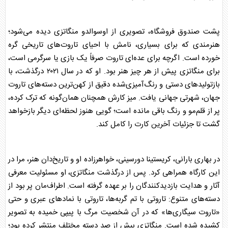
پشت صندوق فروشگاه، تصویری از اوسوالدو منگاتزی دیده می‌شود؛
هنرمندی که برای بسیاری، نامش با احیای
تاروت
‌های تاریخی گره
خورده است. اگرچه برای عده‌ای
تاروت
صرفاً یک بازی یا سرگرمی است،
برای منگاتزی پیش از هر چیز هنر بود. او که در سال ۲۰۲۱ درگذشت، با
بازتولید‌های دستی و رنگ‌آمیزی‌شده دقیق از کهن‌ترین دسته‌های
تاروت
جهان، شهرتی جهانی یافت. میز کارش همچنان همان‌گونه که ترک کرده،
پر از قلم‌مو و رنگ باقی مانده است؛ گویی هنوز لحظه‌ای دیگر بازخواهد
گشت تا جزئیات آخرین کارت را کامل کند.
در بهاری بارانی، کریستینا دورسینی، خواهرزاده او و تاریخ‌دان هنر، مرا در
این کارگاه همراهی کرد. پس از درگذشت منگاتزی، او مسئولیت معرفی
آثار و هدایت بازدیدکنندگان را بر عهده گرفته است. اطراف‌مان پر بود از
دسته‌های متنوع:
تاروت
ی با تم گربه‌ها،
تاروت
ی با نماد‌های عبری و حتی
«
تاروت
سیگاری‌ها» که در آن شخصیت مرگ با پیپی خمیده به تصویر
کشیده شده است. منگاتزی بیش از صد دسته مختلف منتشر کرده بود؛