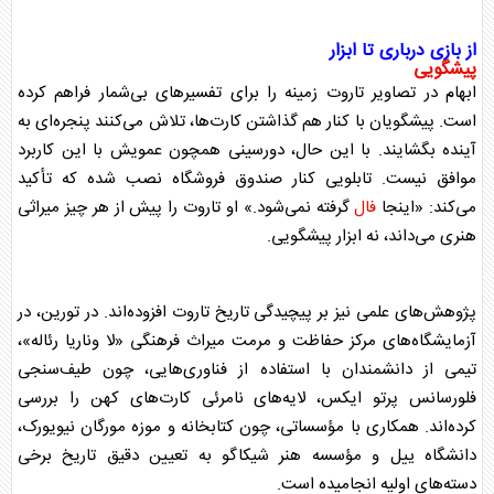
از بازی درباری تا ابزار
پیشگویی
ابهام در تصاویر
تاروت
زمینه را برای تفسیر‌های بی‌شمار فراهم کرده
است. پیشگویان با کنار هم گذاشتن کارت‌ها، تلاش می‌کنند پنجره‌ای به
آینده بگشایند. با این حال، دورسینی همچون عمویش با این کاربرد
موافق نیست. تابلویی کنار صندوق فروشگاه نصب شده که تأکید
می‌کند: «اینجا
فال
گرفته نمی‌شود.» او
تاروت
را پیش از هر چیز میراثی
هنری می‌داند، نه ابزار
پیشگویی
.
پژوهش‌های علمی نیز بر پیچیدگی تاریخ
تاروت
افزوده‌اند. در تورین، در
آزمایشگاه‌های مرکز حفاظت و مرمت میراث فرهنگی «لا وناریا رئاله»،
تیمی از دانشمندان با استفاده از فناوری‌هایی، چون طیف‌سنجی
فلورسانس پرتو ایکس، لایه‌های نامرئی کارت‌های کهن را بررسی
کرده‌اند. همکاری با مؤسساتی، چون کتابخانه و موزه مورگان نیویورک،
دانشگاه ییل و مؤسسه هنر شیکاگو به تعیین دقیق تاریخ برخی
دسته‌های اولیه انجامیده است.