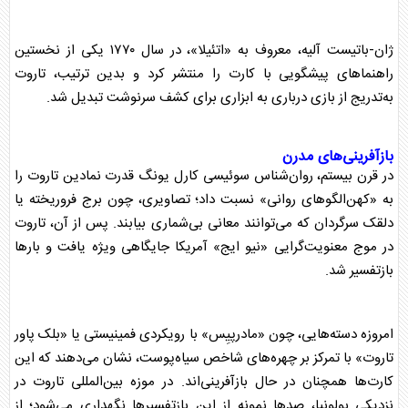
ژان-باتیست آلیه، معروف به «اتئیلا»، در سال ۱۷۷۰ یکی از نخستین
راهنما‌های
پیشگویی
با کارت را منتشر کرد و بدین ترتیب،
تاروت
به‌تدریج از بازی درباری به ابزاری برای کشف سرنوشت تبدیل شد.
بازآفرینی‌های مدرن
در قرن بیستم، روان‌شناس سوئیسی کارل یونگ قدرت نمادین
تاروت
را
به «کهن‌الگو‌های روانی» نسبت داد؛ تصاویری، چون برج فروریخته یا
دلقک سرگردان که می‌توانند معانی بی‌شماری بیابند. پس از آن،
تاروت
در موج معنویت‌گرایی «نیو ایج» آمریکا جایگاهی ویژه یافت و بار‌ها
بازتفسیر شد.
امروزه دسته‌هایی، چون «مادرپیِس» با رویکردی فمینیستی یا «بلک پاور
تاروت
» با تمرکز بر چهره‌های شاخص سیاه‌پوست، نشان می‌دهند که این
کارت‌ها همچنان در حال بازآفرینی‌اند. در موزه بین‌المللی
تاروت
در
نزدیکی بولونیا، صد‌ها نمونه از این بازتفسیر‌ها نگهداری می‌شود؛ از