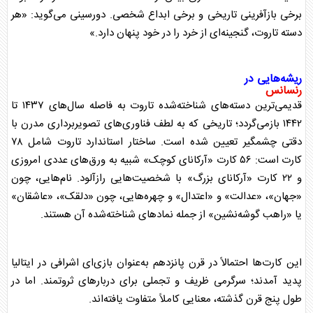
برخی بازآفرینی تاریخی و برخی ابداع شخصی. دورسینی می‌گوید: «هر
دسته
تاروت
، گنجینه‌ای از خرد را در خود پنهان دارد.»
ریشه‌هایی در
رنسانس
قدیمی‌ترین دسته‌های شناخته‌شده
تاروت
به فاصله سال‌های ۱۴۳۷ تا
۱۴۴۲ بازمی‌گردد؛ تاریخی که به لطف فناوری‌های تصویربرداری مدرن با
دقتی چشمگیر تعیین شده است. ساختار استاندارد
تاروت
شامل ۷۸
کارت است: ۵۶ کارت «آرکانای کوچک» شبیه به ورق‌های عددی امروزی
و ۲۲ کارت «آرکانای بزرگ» با شخصیت‌هایی رازآلود. نام‌هایی، چون
«جهان»، «عدالت» و «اعتدال» و چهره‌هایی، چون «دلقک»، «عاشقان»
یا «راهب گوشه‌نشین» از جمله نماد‌های شناخته‌شده آن هستند.
این کارت‌ها احتمالاً در قرن پانزدهم به‌عنوان بازی‌ای اشرافی در ایتالیا
پدید آمدند؛ سرگرمی ظریف و تجملی برای دربار‌های ثروتمند. اما در
طول پنج قرن گذشته، معنایی کاملاً متفاوت یافته‌اند.