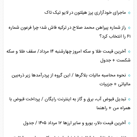
پیام، ظرفیت بالفعل‌نشده تجارت ایران
ماجرای خودآزاری پرز هیلتون در لایو تیک تاک
همسویی عربستان با سنتکام علیه متحدان ایران
راز شماره پیراهن محمد صلاح در ترکیه فاش شد؛ چرا فرعون شماره
ترامپ و توهم خلع سلاح حماس
۶۱ را انتخاب کرد؟
چرا کویت به دنبال شریک امنیتی جدید است؟
آخرین قیمت طلا و سکه امروز چهارشنبه ۱۴ مرداد/ سقف طلا و سکه
شکست + جدول
نحوه محاسبه مالیات بلاگر‌ها / این گروه از پردرآمد‌ها زیر ذره‌بین
مالیاتی + جزییات
تبدیل قبوض آب، برق و گاز به اینترنت رایگان / پرداخت قبوض با
همراه من + راهنما
آخرین قیمت دلار، یورو و سایر ارز‌ها ۱۲ مرداد ۱۴۰۵ / جدول