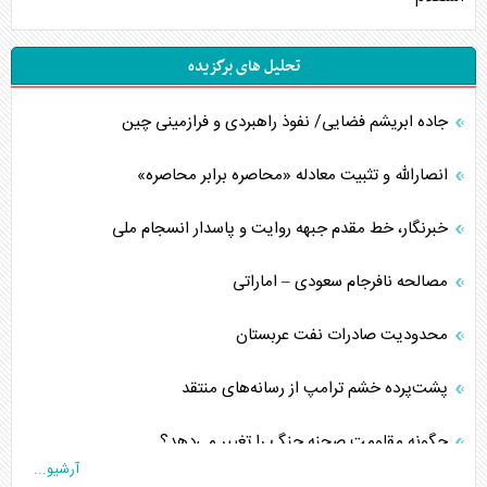
تحلیل های برگزیده
جاده ابریشم فضایی/ نفوذ راهبردی و فرازمینی چین
انصارالله و تثبیت معادله «محاصره برابر محاصره»
خبرنگار، خط مقدم جبهه روایت و پاسدار انسجام ملی
مصالحه نافرجام سعودی – اماراتی
محدودیت صادرات نفت عربستان
پشت‌پرده خشم ترامپ از رسانه‌های منتقد
چگونه مقاومت صحنه جنگ را تغییر می‌دهد؟
آرشیو...