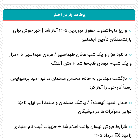
جنگ رمضان و معضل حضور نظامیان آمریکایی
پرطرفدارترین اخبار
تحلیل جامع پدیده تراستی‌ها
واریز مابه‌التفاوت حقوق فروردین ۱۴۰۵ آغاز شد | خبر خوش برای
تأثیر جنگ ایران و آمریکا بر اقتصاد جهانی
بازنشستگان تأمین اجتماعی
تخریب پل‌ها در اوکراین و فروپاشی روایت دوگانه غرب
دانلود هزار و یک شب عرفان طهماسبی / عرفان طهماسبی با «هزار
اربعین، کابوس مشترک تل‌آویو-واشنگتن
و یک شب» مهمان قلب‌ها شد + متن آهنگ
برنامه هفتم توسعه در نقطه کور سیاستگذاری
بازگشت مهندس به خانه؛ محسن مسلمان در تیم امید پرسپولیس
رسماً کار خود را آغاز کرد
کنوانسیون دریای خزر در راستای منافع ملی است؟
عبدل السید کیست؟ / پزشک مسلمان و منتقد اسرائیل، نامزد
اوکراین بازوی مخرب آمریکا در غرب آسیا
نهایی دموکرات‌ها در میشیگان
اهمیت راهبردی اردن برای آمریکا
شرایط فروش نیسان وانت اعلام شد + جزییات ثبت نام اعتباری
زامیاد EX مرداد ۱۴۰۵