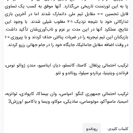
پا به این تورنمنت تاریخی می‌گذارد. آنها موفق به کسب یک تساوی
قابل تحسین ۰-۰ مقابل تیم ملی دانمارک شدند اما در آخرین بازی
تدارکاتی خود با نتیجه نزدیک ۱-۲ مغلوب شیلی شدند. با وجود این
نتایج، عملکرد آنها در این مدت بر عزم و تاب‌آوری‌شان تأکید داشت.
بازیکنان این تیم نیجریه را در ضربات پنالتی حذف کردند و با پیروزی ۰-۱
در وقت اضافه مقابل جامائیکا، جایگاه خود را در جام جهانی رزرو کردند.
ترکیب احتمالی پرتغال: کاستا، کانسلو، دیاز، ایناسیو، مندز، ژوائو نوس،
فرناندز، ویتینیا، برناردو سیلوا،
رونالدو
و نتو.
ترکیب احتمالی جمهوری کنگو: امپاسی، وان بیساکا، کاپوادی، توانزبه،
امبمبا، ماسوآکو، موتوسامی، سادیکی، موکاو، ویسا و باکامبو./ورزش3
رونالدو
کلمات کلیدی: